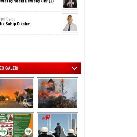
vlet İçindeki Devletçikler (2)
şar Eyice
tık Sahip Cıkalım
EO GALERİ
liağa ‘da  otluk 
Aliağa'nın Ciğerleri 
alanda çıkan 
Yandı
yangın evlere 
sıçramadan 
söndürüldü