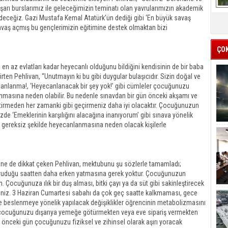
arı burslarımız ile geleceğimizin teminatı olan yavrularımızın akademik
eceğiz. Gazi Mustafa Kemal Atatürk’ün dediği gibi ‘En büyük savaş
ı savaş açmış bu gençlerimizin eğitimine destek olmaktan bizi
ÇO
en az evlatları kadar heyecanlı olduğunu bildiğini kendisinin de bir baba
rten Pehlivan, “Unutmayın ki bu gibi duygular bulaşıcıdır. Sizin doğal ve
canlanma!, ‘Heyecanlanacak bir şey yok!’ gibi cümleler çocuğunuzu
nmasına neden olabilir. Bu nedenle sınavdan bir gün önceki akşamı ve
ştirmeden her zamanki gibi geçirmeniz daha iyi olacaktır. Çocuğunuzun
zde ‘Emeklerinin karşılığını alacağına inanıyorum’ gibi sınava yönelik
 gereksiz şekilde heyecanlanmasına neden olacak kişilerle
ine de dikkat çeken Pehlivan, mektubunu şu sözlerle tamamladı;
yuduğu saatten daha erken yatmasına gerek yoktur. Çocuğunuzun
ocuğunuza ılık bir duş alması, bitki çayı ya da süt gibi sakinleştirecek
rsiniz. 3 Haziran Cumartesi sabahı da çok geç saatte kalkmaması, gece
nde beslenmeye yönelik yapılacak değişiklikler öğrencinin metabolizmasını
i çocuğunuzu dışarıya yemeğe götürmekten veya eve sipariş vermekten
an önceki gün çocuğunuzu fiziksel ve zihinsel olarak aşırı yoracak