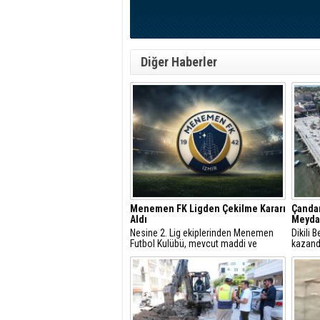
Diğer Haberler
Menemen FK Ligden Çekilme Kararı
Çandar
Aldı
Meydan
Nesine 2. Lig ekiplerinden Menemen
Dikili 
Futbol Kulübü, mevcut maddi ve
kazand
manevi imkânsızlıklar nedeniyle ligden
Ağusto
çekilme kararı aldığını açıkladı.
görkeml