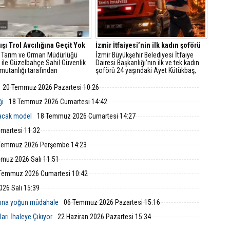
ışı Trol Avcılığına Geçit Yok
İzmir İtfaiyesi’nin ilk kadın şoförü
İl Tarım ve Orman Müdürlüğü
İzmir Büyükşehir Belediyesi İtfaiye
i ile Güzelbahçe Sahil Güvenlik
Dairesi Başkanlığı’nın ilk ve tek kadın
mutanlığı tarafından
şoförü 24 yaşındaki Ayet Kütükbaş,
eştirilen ortak denetimlerde,
tonlarca ağırlıktaki itfaiye araçlarıyla
çesi açıklarında trol avcılığına
yangın ve kurtarma operasyonlarına
20 Temmuz 2026 Pazartesi 10:26
sahada yasa dışı trol avcılığı
koşuyor.
ir balıkçı teknesi tespit edildi.
ği
18 Temmuz 2026 Cumartesi 14:42
lacak model
18 Temmuz 2026 Cumartesi 14:27
martesi 11:32
Temmuz 2026 Perşembe 14:23
muz 2026 Salı 11:51
Temmuz 2026 Cumartesi 10:42
26 Salı 15:39
nına yoğun müdahale
06 Temmuz 2026 Pazartesi 15:16
arı İhaleye Çıkıyor
22 Haziran 2026 Pazartesi 15:34