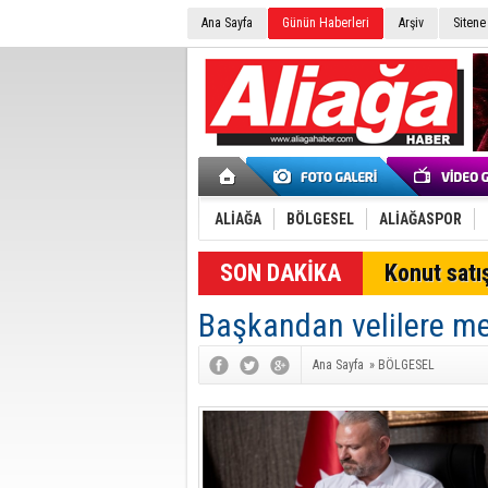
Ana Sayfa
Günün Haberleri
Arşiv
Sitene
ALİAĞA
BÖLGESEL
ALİAĞASPOR
SON DAKİKA
Konut satış
Başkandan velilere me
Ana Sayfa
»
BÖLGESEL