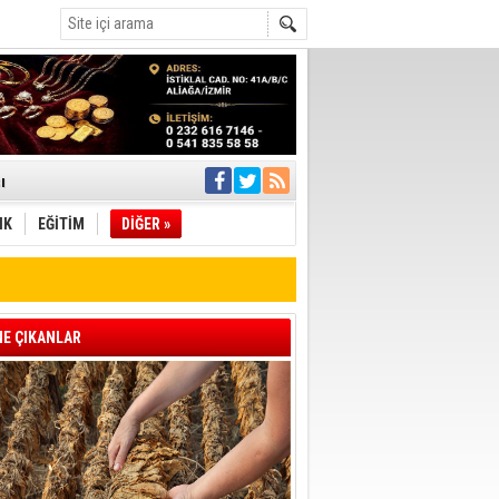
ı
IK
EĞİTİM
DİĞER »
pıldı
 Toplandı
A.Ş.’Ye İletti
Çağrısı
E ÇIKANLAR
 hızlı müdahale
'ye Geçti