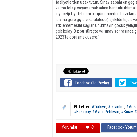
faaliyetlerden uzak tutun. Sınav sabahı en geç
kalma telaşı yaşamamak adına her türlü ihtimal
giyeceği kıyafetlerini bir gün önceden hazırla
ısısına göre giyip çıkarabileceği şekilde tişört v
etkilememesini sağlar. Unutmayın çocuk yetişt
çok kolay. Biz bu süreçte ve sınav sonrasında ç
2023’te görüşmek üzere.”
Facebook'ta Paylaş
Twe
Etiketler:
#Türkiye
,
#İstanbul
,
#Anka
#Bakırçay
,
#AydınPehlivan
,
#Sınav
,
#
Yorumlar
0
Facebook Yoruml