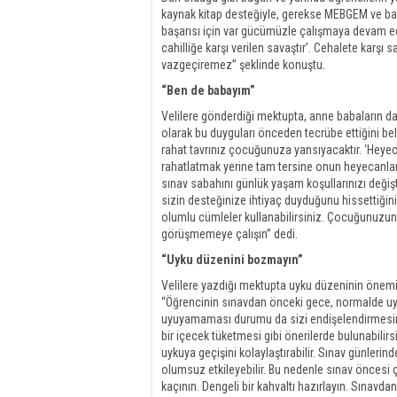
kaynak kitap desteğiyle, gerekse MEBGEM ve baş
başarısı için var gücümüzle çalışmaya devam ed
cahilliğe karşı verilen savaştır’. Cehalete karş
vazgeçiremez” şeklinde konuştu.
“Ben de babayım”
Velilere gönderdiği mektupta, anne babaların da 
olarak bu duyguları önceden tecrübe ettiğini beli
rahat tavrınız çocuğunuza yansıyacaktır. ‘Heye
rahatlatmak yerine tam tersine onun heyecanla
sınav sabahını günlük yaşam koşullarınızı deği
sizin desteğinize ihtiyaç duyduğunu hissettiğini
olumlu cümleler kullanabilirsiniz. Çocuğunuzun
görüşmemeye çalışın” dedi.
“Uyku düzenini bozmayın”
Velilere yazdığı mektupta uyku düzeninin önem
“Öğrencinin sınavdan önceki gece, normalde u
uyuyamaması durumu da sizi endişelendirmesin. Ç
bir içecek tüketmesi gibi önerilerde bulunabili
uykuya geçişini kolaylaştırabilir. Sınav günleri
olumsuz etkileyebilir. Bu nedenle sınav önces
kaçının. Dengeli bir kahvaltı hazırlayın. Sınavd