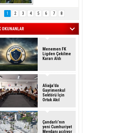
Hasan Eser'in 
Objektifinden
1
2
3
4
5
6
7
8
K OKUNANLAR
Menemen FK
Ligden Çekilme
Kararı Aldı
Aliağa'da
Gayrimenkul
Sektörü İçin
Ortak Akıl
Buluşması
Çandarlı’nın
yeni Cumhuriyet
Meydanı açılıyor