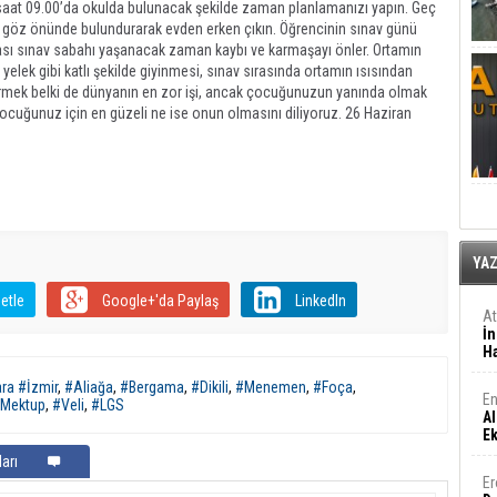
 saat 09.00’da okulda bulunacak şekilde zaman planlamanızı yapın. Geç
i göz önünde bulundurarak evden erken çıkın. Öğrencinin sınav günü
ması sınav sabahı yaşanacak zaman kaybı ve karmaşayı önler. Ortamın
e yelek gibi katlı şekilde giyinmesi, sınav sırasında ortamın ısısından
irmek belki de dünyanın en zor işi, ancak çocuğunuzun yanında olmak
ocuğunuz için en güzeli ne ise onun olmasını diliyoruz. 26 Haziran
YA
etle
Google+'da Paylaş
LinkedIn
A
İn
Ha
ra #İzmir
,
#Aliağa
,
#Bergama
,
#Dikili
,
#Menemen
,
#Foça
,
En
Mektup
,
#Veli
,
#LGS
Al
E
arı
Er