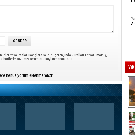
De
Ya
Ar
mleler veya imalar, inançlara saldırı içeren, imla kuralları ile yazılmamış,
ük harflerle yazılmış yorumlar onaylanmamaktadır.
VİD
ere henüz yorum eklenmemiştir.
A