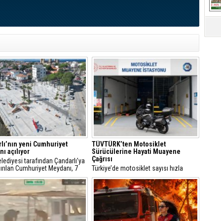
lı’nın yeni Cumhuriyet
TÜVTÜRK’ten Motosiklet
ı açılıyor
Sürücülerine Hayati Muayene
Çağrısı
Belediyesi tarafından Çandarlı’ya
ırılan Cumhuriyet Meydanı, 7
Türkiye’de motosiklet sayısı hızla
s Cuma günü düzenlenecek
artarken, trafikteki payı yüzde 21’i aşan
i bir törenle hizmete açılıyor.
bu araçlarda düzenli teknik kontrollerin
önemi de giderek artıyor.