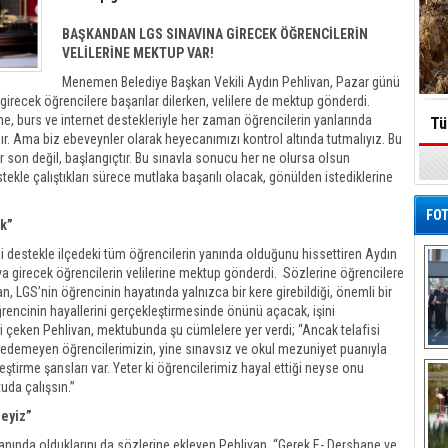
BAŞKANDAN LGS SINAVINA GİRECEK ÖĞRENCİLERİN
VELİLERİNE MEKTUP VAR!
Menemen Belediye Başkan Vekili Aydın Pehlivan, Pazar günü
girecek öğrencilere başarılar dilerken, velilere de mektup gönderdi.
 burs ve internet destekleriyle her zaman öğrencilerin yanlarında
Tü
dır. Ama biz ebeveynler olarak heyecanımızı kontrol altında tutmalıyız. Bu
 son değil, başlangıçtır. Bu sınavla sonucu her ne olursa olsun
tekle çalıştıkları sürece mutlaka başarılı olacak, gönülden istediklerine
FOT
ak”
ği destekle ilçedeki tüm öğrencilerin yanında olduğunu hissettiren Aydın
va girecek öğrencilerin velilerine mektup gönderdi. Sözlerine öğrencilere
n, LGS’nin öğrencinin hayatında yalnızca bir kere girebildiği, önemli bir
ğrencinin hayallerini gerçekleştirmesinde önünü açacak, işini
i çeken Pehlivan, mektubunda şu cümlelere yer verdi; “Ancak telafisi
de edemeyen öğrencilerimizin, yine sınavsız ve okul mezuniyet puanıyla
De
kleştirme şansları var. Yeter ki öğrencilerimiz hayal ettiği neyse onu
Al
uda çalışsın.”
eyiz”
anında olduklarını da sözlerine ekleyen Pehlivan, “Gerek E- Dershane ve