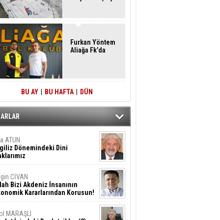
Furkan Yöntem
Aliağa Fk’da
BU AY
|
BU HAFTA
|
DÜN
ZARLAR
ta ATUN
giliz Dönemindeki Dini
klarımız
gin CİVAN
lah Bizi Akdeniz İnsanının
konomik Kararlarından Korusun!
ol MARAŞLI