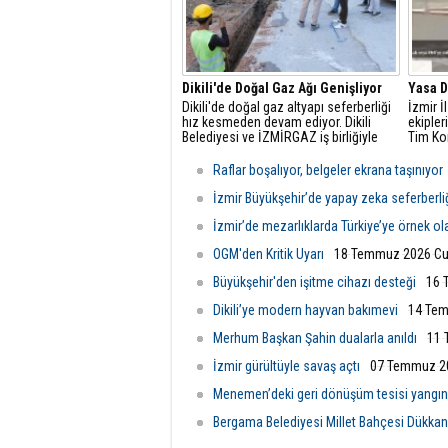
Dikili'de Doğal Gaz Ağı Genişliyor
Yasa D
Dikili'de doğal gaz altyapı seferberliği
İzmir 
hız kesmeden devam ediyor. Dikili
ekipler
Belediyesi ve İZMİRGAZ iş birliğiyle
Tim Ko
yürütülen projede 5. Etap çalışmaları
gerçekl
resmen başladı.
Urla il
Raflar boşalıyor, belgeler ekrana taşınıyor
kapalı 
yapan b
İzmir Büyükşehir’de yapay zeka seferberli
İzmir’de mezarlıklarda Türkiye’ye örnek o
OGM'den Kritik Uyarı
18 Temmuz 2026 Cu
Büyükşehir'den işitme cihazı desteği
16 
Dikili’ye modern hayvan bakımevi
14 Tem
Merhum Başkan Şahin dualarla anıldı
11 
İzmir gürültüyle savaş açtı
07 Temmuz 20
Menemen’deki geri dönüşüm tesisi yangı
Bergama Belediyesi Millet Bahçesi Dükkanl