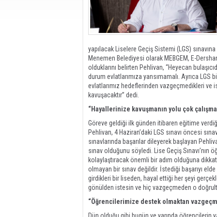
yapılacak Liselere Geçiş Sistemi (LGS) sınavına 
Menemen Belediyesi olarak MEBGEM, E-Dershane,
olduklarını belirten Pehlivan, “Heyecan bulaşıcı
durum evlatlarımıza yansımamalı. Ayrıca LGS bir
evlatlarımız hedeflerinden vazgeçmedikleri ve is
kavuşacaktır” dedi.
“Hayallerinize kavuşmanın yolu çok çalışm
Göreve geldiği ilk günden itibaren eğitime verdi
Pehlivan, 4 Haziran’daki LGS sınavı öncesi sına
sınavlarında başarılar dileyerek başlayan Pehliva
sınav olduğunu söyledi. Lise Geçiş Sınavı’nın ö
kolaylaştıracak önemli bir adım olduğuna dikkat
olmayan bir sınav değildir. İstediği başarıyı el
girdikleri bir liseden, hayal ettiği her şeyi gerçe
gönülden istesin ve hiç vazgeçmeden o doğrult
“Öğrencilerimize destek olmaktan vazgeçm
Dün olduğu gibi bugün ve yarında öğrencilerin y