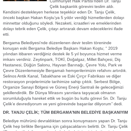
Cumhuriyet Halk Partisi’nden Dr. Tanju
Çelik başkanlık görevini teslim aldı.
Kendisini destekleyen herkese teşekkür eden Dr. Tanju Çelik,
önceki başkan Hakan Koştu’ya 5 yıldır verdiği hizmetlerden dolayı
minnettar olduğunu söyledi. Nezaketi, icraatleri ve emeklerinden
dolayı tebrik eden Çelik, çıtayı artırarak devam edeceklerini ifade
etti.
Bergama Belediyesi’nde düzenlenen devir teslim töreninde
konuşan eski Bergama Belediye Başkanı Hakan Koştu; “ 2019
yılından itibaren verdiğiniz destek ile 5 yıl boyunca hizmet verme
imkanı verdiniz. Zeytinpark, TOKİ, Doğalgaz, Millet Bahçesi, Diş
Hastanesi, Düğün Salonu, Hayvan Barınağı, Çevre Yolu, Park ve
Çevre Düzenlemesiyle Bergamalı hemşerilerimizin refahını artırdık.
Selinos Antik Kanal, Tabakhane ve Eski Çırçır Fabrikası ve diğer
restorasyon projelerimizle tarihimize sahip çıktık. Serbest Bölge,
Organize Sanayi Bölgesi ve Güneş Enerji Santrali ile geleceğimizi
şekillendirdik. Bir Dünya Mirasını yarınlara taşıyacak olmanın
sorumluluğuyla hareket ettik ve bugün bu kutlu görevi Sn. Dr. Tanju
Çelik’e devrediyorum ve yeni görevinde başarılar diliyorum’’ dedi.
DR. TANJU ÇELİK; TÜM BERGAMA’NIN BELEDİYE BAŞKANIYIM
Belediye mührünü devraldıktan sonra konuşmasını yapan Dr. Tanju
Çelik hep birlikte Bergama için çalışacaklarını belirtti. Dr. Tanju Çelik