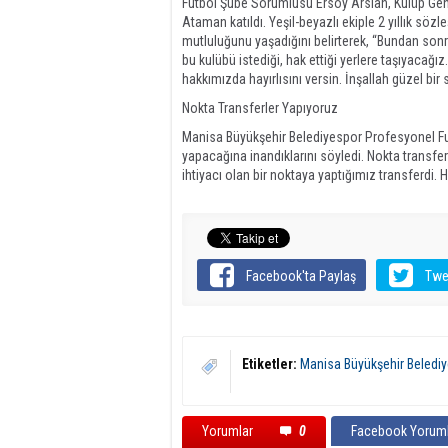
Futbol Şube Sorumlusu Ersoy Arslan, Kulüp Gen
Ataman katıldı. Yeşil-beyazlı ekiple 2 yıllık s
mutluluğunu yaşadığını belirterek, “Bundan son
bu kulübü istediği, hak ettiği yerlere taşıyacağ
hakkımızda hayırlısını versin. İnşallah güzel b
Nokta Transferler Yapıyoruz
Manisa Büyükşehir Belediyespor Profesyonel Fu
yapacağına inandıklarını söyledi. Nokta transferl
ihtiyacı olan bir noktaya yaptığımız transferdi.
Facebook'ta Paylaş
Twe
Etiketler:
Manisa Büyükşehir Beledi
Yorumlar
0
Facebook Yoruml