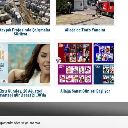
 Kavşak Projesinde Çalışmalar
Aliağa'da Trafo Yangını
Sürüyor
Ebru Gündeş, 20 Ağustos
Aliağa Sanat Günleri Başlıyor
martesi günü saat 21.30’da
liağa'da Avcı Ramadan’da
k gösterilmeden yayınlanamaz.