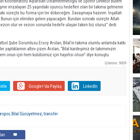
el Koordinatörü Alparslan Ustamehmetoğlu ve Sportif Direktör Bülent
özleşme imzalayan 25 yaşındaki oyuncu hedefleri olan bir takıma gelmenin
raki süreçte bu forma için ter dökeceğim. Savaşmaya hazırım. İnşallah
ız. Bunun için elimden geleni yapacağım. Bundan sonraki süreçte Allah
ir sezon olur ve sezon sonunda hedefe ulaşan takım biz oluruz” dedi.
tbol Şube Sorumlusu Ersoy Arslan, Bilal’in takıma olumlu anlamda katkı
er yaptıklarının altını çizen Arslan, “Bilal kardeşimiz de takımımızın
 Hem onun için hem kulübümüz için hayırlısı olsun” diye konuştu.
İzlenme: 9009
etle
Google+'da Paylaş
LinkedIn
yespor
,
Bilal Gücüyetmez
,
transfer
arı