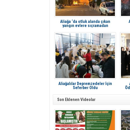
Aliağa ‘da otluk alanda çıkan
yangın evlere sıçramadan
söndürüldü
Aliağalılar Depremzedeler İçin
Seferber Oldu
Öd
Son Eklenen Videolar