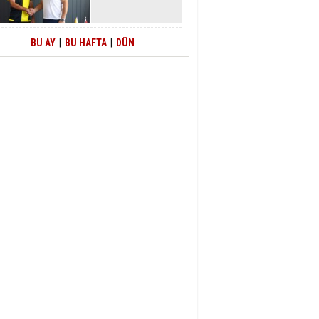
BU AY
|
BU HAFTA
|
DÜN