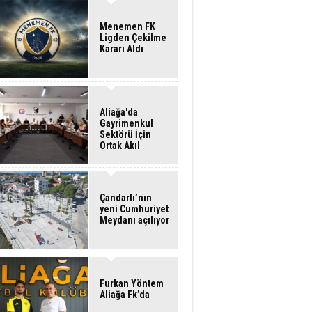
Menemen FK
Ligden Çekilme
Kararı Aldı
Aliağa'da
Gayrimenkul
Sektörü İçin
Ortak Akıl
Buluşması
Çandarlı’nın
yeni Cumhuriyet
Meydanı açılıyor
Furkan Yöntem
Aliağa Fk’da