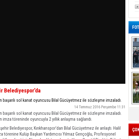
FOT
De
Al
r Belediyespor’da
n başarılı sol kanat oyuncusu Bilal Gücüyetmez ile sözleşme imzaladı.
14 Temmuz 2016 Perşembe 11:31
n başarılı sol kanat oyuncusu Bilal Gücüyetmez ile sözleşme imzaladı.
en imza töreninde oyuncuyla 2 yıllık anlaşma sağlandı.
ehir Belediyespor, Kırıkhanspor’dan Bilal Gücüyetmez ile anlaştı. Halil
ÇO
mza törenine Kulüp Başkan Yardımcısı Yılmaz Gençoğlu, Profesyonel