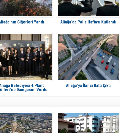
Aliağa'nın Ciğerleri Yandı
Aliağa'da Polis Haftası Kutlandı
Aliağa Belediyesi 4.Plant
Aliağa’ya İkinci Battı Çıktı
ülleri’ne Damgasını Vurdu