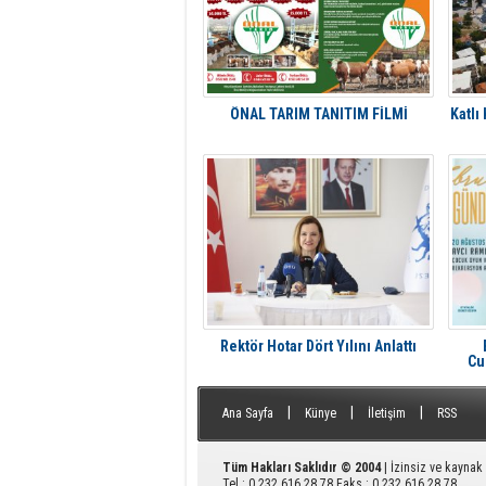
ÖNAL TARIM TANITIM FİLMİ
Katlı
Rektör Hotar Dört Yılını Anlattı
Cu
A
|
|
|
Ana Sayfa
Künye
İletişim
RSS
Tüm Hakları Saklıdır © 2004
| İzinsiz ve kayna
Tel : 0 232 616 28 78 Faks : 0 232 616 28 78