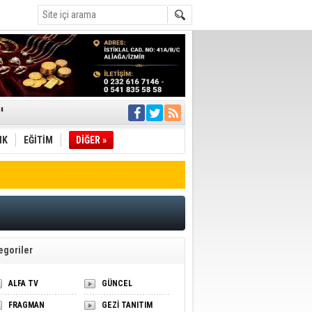
ı
IK
EĞİTİM
DİĞER »
pıldı
 Toplandı
A.Ş.’Ye İletti
Çağrısı
 hızlı müdahale
'ye Geçti
egoriler
ALFA TV
GÜNCEL
FRAGMAN
GEZİ TANITIM