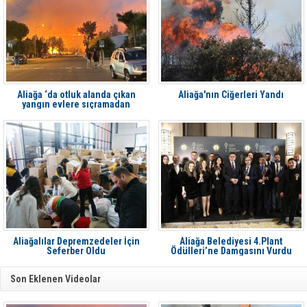
Aliağa ‘da otluk alanda çıkan
Aliağa'nın Ciğerleri Yandı
yangın evlere sıçramadan
söndürüldü
Aliağalılar Depremzedeler İçin
Aliağa Belediyesi 4.Plant
Seferber Oldu
Ödülleri’ne Damgasını Vurdu
Son Eklenen Videolar