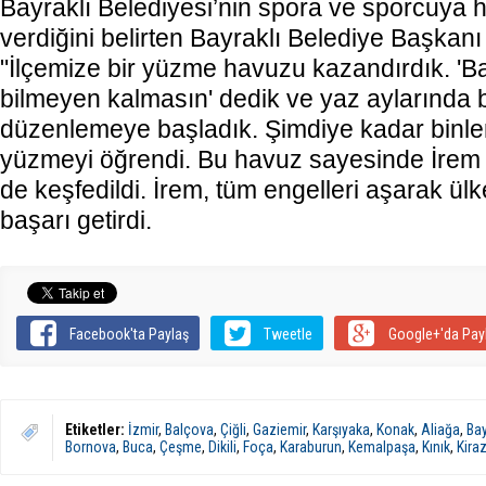
Bayraklı Belediyesi’nin spora ve sporcuya h
verdiğini belirten Bayraklı Belediye Başka
"İlçemize bir yüzme havuzu kazandırdık. 'B
bilmeyen kalmasın' dedik ve yaz aylarında
düzenlemeye başladık. Şimdiye kadar bin
yüzmeyi öğrendi. Bu havuz sayesinde İrem 
de keşfedildi. İrem, tüm engelleri aşarak ül
başarı getirdi.
Facebook'ta Paylaş
Tweetle
Google+'da Pay
Etiketler:
İzmir
,
Balçova
,
Çiğli
,
Gaziemir
,
Karşıyaka
,
Konak
,
Aliağa
,
Bay
Bornova
,
Buca
,
Çeşme
,
Dikili
,
Foça
,
Karaburun
,
Kemalpaşa
,
Kınık
,
Kira