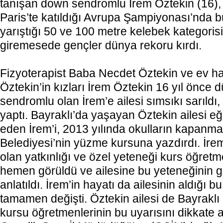
tanışan down sendromlu İrem Öztekin (16),
Paris’te katıldığı Avrupa Şampiyonası’nda bü
yarıştığı 50 ve 100 metre kelebek kategori
giremesede gençler dünya rekoru kırdı.
Fizyoterapist Baba Necdet Öztekin ve ev h
Öztekin’in kızları İrem Öztekin 16 yıl önce
sendromlu olan İrem’e ailesi sımsıkı sarıldı,
yaptı. Bayraklı’da yaşayan Öztekin ailesi e
eden İrem’i, 2013 yılında okulların kapanmas
Belediyesi’nin yüzme kursuna yazdırdı. İr
olan yatkınlığı ve özel yeteneği kurs öğretm
hemen görüldü ve ailesine bu yeteneğinin gel
anlatıldı. İrem’in hayatı da ailesinin aldığı b
tamamen değişti. Öztekin ailesi de Bayrakl
kursu öğretmenlerinin bu uyarısını dikkate a