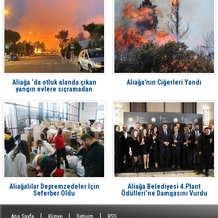
Aliağa ‘da otluk alanda çıkan
Aliağa'nın Ciğerleri Yandı
yangın evlere sıçramadan
söndürüldü
Aliağalılar Depremzedeler İçin
Aliağa Belediyesi 4.Plant
Seferber Oldu
Ödülleri’ne Damgasını Vurdu
|
|
|
Ana Sayfa
Künye
İletişim
RSS