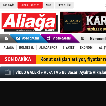
Ana Sayfa
Günün Haberleri
Arşiv
Sitene Ekle
CHP Aliağa
Çağrısı
Onat Tüneli
Menemen FK
Aliağa'da G
Çandarlı’n
ALİAĞA
BÖLGESEL
ALİAĞASPOR
SİYASET
EKONOMİ
ALIŞ
Furkan Yön
Chp Aliağa
SON DAKİKA
Konut satışları artıyor, fiyatlar 
AK Parti Al
SOCAR Türk
Trafiği dur
VİDEO GALERİ
»
ALFA TV
»
Bu Başarı Ayakta Alkışla
Alto, İnşaa
TÜVTÜRK’te
Aliağa'daki
Chp Aliağa'
Dikili'de D