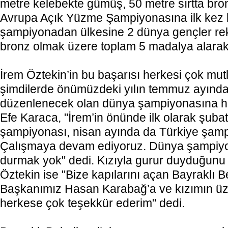
metre kelebekte gümüş, 50 metre sırtta br
Avrupa Açık Yüzme Şampiyonasına ilk kez k
şampiyonadan ülkesine 2 dünya gençler re
bronz olmak üzere toplam 5 madalya alara
İrem Öztekin’in bu başarısı herkesi çok mut
şimdilerde önümüzdeki yılın temmuz ayınd
düzenlenecek olan dünya şampiyonasına ha
Efe Karaca, "İrem’in önünde ilk olarak şuba
şampiyonası, nisan ayında da Türkiye şamp
Çalışmaya devam ediyoruz. Dünya şampiy
durmak yok" dedi. Kızıyla gurur duyduğunu 
Öztekin ise "Bize kapılarını açan Bayraklı B
Başkanımız Hasan Karabağ’a ve kızımın üz
herkese çok teşekkür ederim" dedi.