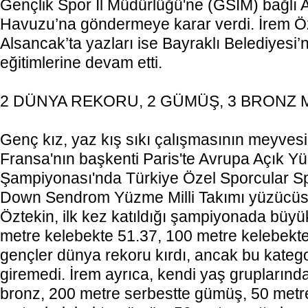
Gençlik Spor İl Müdürlüğü'ne (GSİM) bağlı
Havuzu’na göndermeye karar verdi. İrem Özt
Alsancak’ta yazları ise Bayraklı Belediyes
eğitimlerine devam etti.
2 DÜNYA REKORU, 2 GÜMÜŞ, 3 BRONZ
Genç kız, yaz kış sıkı çalışmasının meyves
Fransa'nın başkenti Paris'te Avrupa Açık 
Şampiyonası'nda Türkiye Özel Sporcular 
Down Sendrom Yüzme Milli Takımı yüzücüsü
Öztekin, ilk kez katıldığı şampiyonada büyük
metre kelebekte 51.37, 100 metre kelebekte
gençler dünya rekoru kırdı, ancak bu kateg
giremedi. İrem ayrıca, kendi yaş gruplarınd
bronz, 200 metre serbestte gümüş, 50 metre