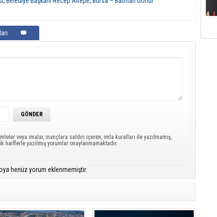
si
,
Belediye Başkanı Recep Altepe
,
Bursa – Batman Gönül
arı
mleler veya imalar, inançlara saldırı içeren, imla kuralları ile yazılmamış,
ük harflerle yazılmış yorumlar onaylanmamaktadır.
oya henüz yorum eklenmemiştir.