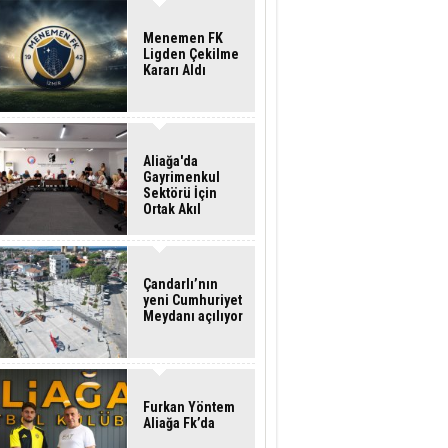
Menemen FK
Ligden Çekilme
Kararı Aldı
Aliağa'da
Gayrimenkul
Sektörü İçin
Ortak Akıl
Buluşması
Çandarlı’nın
yeni Cumhuriyet
Meydanı açılıyor
Furkan Yöntem
Aliağa Fk’da