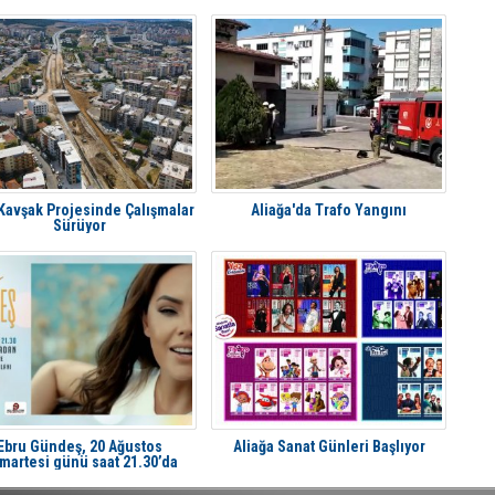
 Kavşak Projesinde Çalışmalar
Aliağa'da Trafo Yangını
Sürüyor
Ebru Gündeş, 20 Ağustos
Aliağa Sanat Günleri Başlıyor
martesi günü saat 21.30’da
liağa'da Avcı Ramadan’da