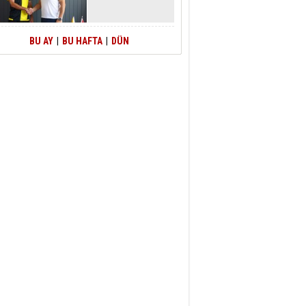
BU AY
|
BU HAFTA
|
DÜN