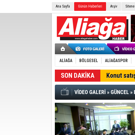
Ana Sayfa
Günün Haberleri
Arşiv
Sitene
ALİAĞA
BÖLGESEL
ALİAĞASPOR
SON DAKİKA
Konut satış
VİDEO GALERİ
»
GÜNCEL
»