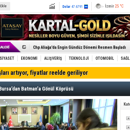
İzmir
25 °C
 Ekle
Dolar
47.6791
Euro
55.1258
Menemen FK Ligden Çekilme Kararı Aldı
Aliağa'da Gayrimenkul Sektörü İçin Ortak Akıl Buluşmas
Çandarlı’nın yeni Cumhuriyet Meydanı açılıyor
Furkan Yöntem Aliağa Fk’da
Chp Aliağa'da Engin Gündüz Dönemi Resmen Başladı
AK Parti Aliağa’da Genişletilmiş İlçe Danışma Meclisi Ya
SOCAR Türkiye ve TANAP Yönetim Kurulları İstanbul'da
SİYASET
EKONOMİ
ALIŞVERİŞ
TEKNOLOJİ
OTOMOBİL
SAĞL
Trafiği durdurup ördeği kurtardılar
Alto, İnşaat Sektörünün Taleplerini Gdz Elektrik Dağıtım 
ları artıyor, fiyatlar reelde geriliyor
TÜVTÜRK’ten Motosiklet Sürücülerine Hayati Muayene 
Aliağa'daki yakıt tankeri yangınına İzmir İtfaiyesi’nden
Chp Aliağa'da Toplu İstifa: Yönetim Ve Üyeler Yeni Parti
Bursa’dan Batman’a Gönül Köprüsü
Dikili'de Doğal Gaz Ağı Genişliyor
Helvacı’nın Köklü Mirası Şenlikle Yaşatıldı
Aliağa-Midilli Hattında 3,5 Ayda 25 Bin Yolcu
Kat