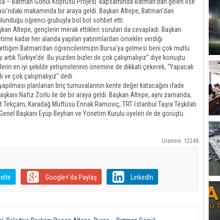
rsa – Batman Gönül Köprüsü Projesi’ kapsamında Batman’dan gelen lise
nası’ndaki makamında bir araya geldi. Başkan Altepe, Batman’dan
ulunduğu öğrenci grubuyla bol bol sohbet etti.
şkan Altepe, gençlerin merak ettikleri soruları da cevapladı. Başkan
etime kadar her alanda yapılan yatırımlardan örnekler verdiği
 ettiğim Batman’dan öğrencilerimizin Bursa’ya gelmesi beni çok mutlu
ğı artık Türkiye’de. Bu yüzden bizler de çok çalışmalıyız” diye konuştu.
rin en iyi şekilde yetişmelerinin önemine de dikkati çekerek, “Yapacak
lı ve çok çalışmalıyız” dedi.
yapılması planlanan briç turnuvalarının kente değer katacağını ifade
şkanı Nafiz Zorlu ile de bir araya geldi. Başkan Altepe, aynı zamanda,
t Tekçam, Karadağ Müftüsü Ennak Ramoviç, TRT İstanbul Taşra Teşkilatı
nel Başkanı Eyüp Beyhan ve Yönetim Kurulu üyeleri ile de görüştü.
İzlenme: 12348
etle
Google+'da Paylaş
LinkedIn