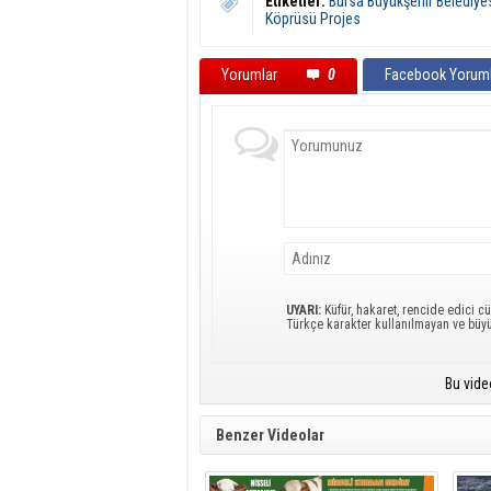
Etiketler:
Bursa Büyükşehir Belediye
Köprüsü Projes
Yorumlar
0
Facebook Yoruml
UYARI:
Küfür, hakaret, rencide edici cü
Türkçe karakter kullanılmayan ve büy
Bu vide
Benzer Videolar