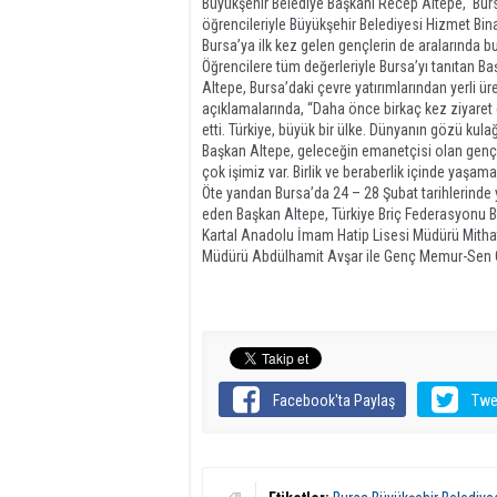
Büyükşehir Belediye Başkanı Recep Altepe, ‘Bu
öğrencileriyle Büyükşehir Belediyesi Hizmet Bi
Bursa’ya ilk kez gelen gençlerin de aralarında b
Öğrencilere tüm değerleriyle Bursa’yı tanıtan Ba
Altepe, Bursa’daki çevre yatırımlarından yerli ür
açıklamalarında, “Daha önce birkaç kez ziyaret
etti. Türkiye, büyük bir ülke. Dünyanın gözü kula
Başkan Altepe, geleceğin emanetçisi olan gençle
çok işimiz var. Birlik ve beraberlik içinde yaşama
Öte yandan Bursa’da 24 – 28 Şubat tarihlerinde 
eden Başkan Altepe, Türkiye Briç Federasyonu Ba
Kartal Anadolu İmam Hatip Lisesi Müdürü Mitha
Müdürü Abdülhamit Avşar ile Genç Memur-Sen Ge
Facebook'ta Paylaş
Twe