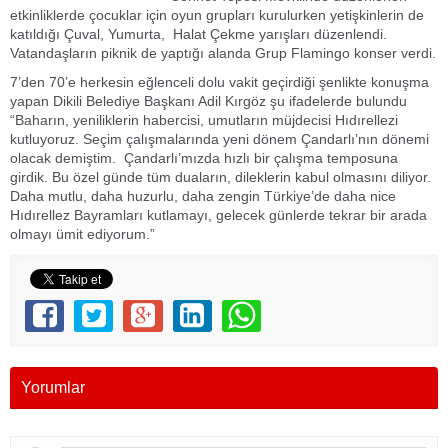
etkinliklerde çocuklar için oyun grupları kurulurken yetişkinlerin de
katıldığı Çuval, Yumurta, Halat Çekme yarışları düzenlendi.
Vatandaşların piknik de yaptığı alanda Grup Flamingo konser verdi.
7’den 70’e herkesin eğlenceli dolu vakit geçirdiği şenlikte konuşma
yapan Dikili Belediye Başkanı Adil Kırgöz şu ifadelerde bulundu
“Baharın, yeniliklerin habercisi, umutların müjdecisi Hıdırellezi
kutluyoruz. Seçim çalışmalarında yeni dönem Çandarlı’nın dönemi
olacak demiştim. Çandarlı’mızda hızlı bir çalışma temposuna
girdik. Bu özel günde tüm duaların, dileklerin kabul olmasını diliyor.
Daha mutlu, daha huzurlu, daha zengin Türkiye’de daha nice
Hıdırellez Bayramları kutlamayı, gelecek günlerde tekrar bir arada
olmayı ümit ediyorum.”
Yorumlar