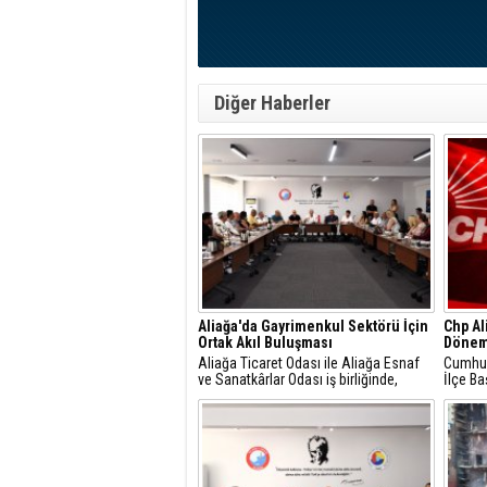
Diğer Haberler
Aliağa'da Gayrimenkul Sektörü İçin
Chp Al
Ortak Akıl Buluşması
Dönem
Aliağa Ticaret Odası ile Aliağa Esnaf
Cumhuri
ve Sanatkârlar Odası iş birliğinde,
İlçe Ba
ilçede faaliyet gösteren gayrimenkul
Gündüz
danışmanlarıyla sektörel istişare
yaptığı
toplantısı gerçekleştirildi.
mesajla