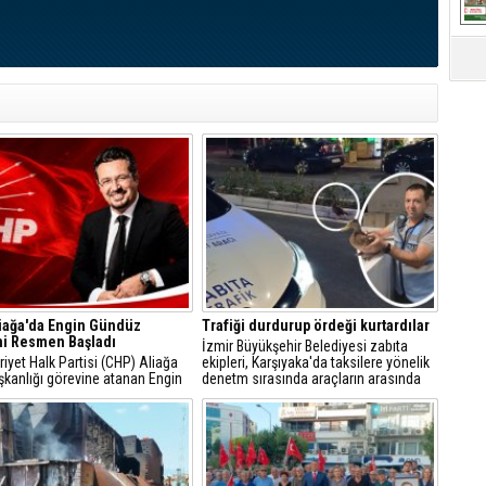
iağa'da Engin Gündüz
Trafiği durdurup ördeği kurtardılar
i Resmen Başladı
İzmir Büyükşehir Belediyesi zabıta
yet Halk Partisi (CHP) Aliağa
ekipleri, Karşıyaka'da taksilere yönelik
şkanlığı görevine atanan Engin
denetm sırasında araçların arasında
, sosyal medya hesabından
kalan yeşilbaşlı dişi ördeği fark ederek
 açıklamayla yeni döneme ilişkin
trafiği durdurdu.
r verdi.