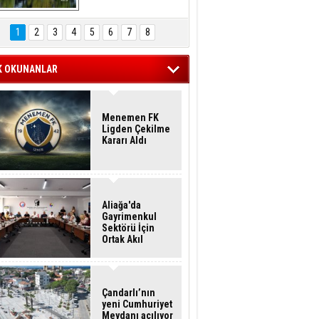
Hasan Eser'in 
Objektifinden
1
2
3
4
5
6
7
8
K OKUNANLAR
Menemen FK
Ligden Çekilme
Kararı Aldı
Aliağa'da
Gayrimenkul
Sektörü İçin
Ortak Akıl
Buluşması
Çandarlı’nın
yeni Cumhuriyet
Meydanı açılıyor