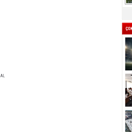
ÇO
SAL