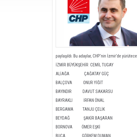
paylaşıldı. Bu adaylar, CHP'nin İzmir'de yürüt
İZMİR BÜYÜKŞEHİR CEMİL TUGAY
ALİAĞA ÇAĞATAY GÜÇ
BALÇOVA ONUR YİĞİT
BAYINDIR DAVUT SAKARSU
BAYRAKLI İRFAN ÖNAL
BERGAMA TANJU ÇELİK
BEYDAĞ ŞAKİR BAŞARAN
BORNOVA ÖMER EŞKİ
BUCA GÖRKEM DUMAN