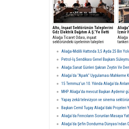
Alto, İnşaat Sektörünün Taleplerini
Aliağa
Gdz Elektrik Dağıtım A.Ş.’Ye İletti
İzmir 
Aliağa Ticaret Odası, inşaat
Aliağa
sektöründeki üyelerinin talepleri
tankeri
üzerine GDZ Elektrik Dağıtım
yangın 
yetkilileriyle toplantı düzenledi.
Belediy
Aliağa-Midilli Hattında 3,5 Ayda 25 Bin Yo
Görüşmede sayaç panosu ve enerji
ekipler
odası düzenlemeleriyle ilgili yeni
ulaştı.
Petrol-İş Sendikası Genel Başkanı Süleym
şartlar ve başvuru süreçleri
Aliağa Sanat Günleri Şakran Zeytin Ve Deniz
değerlendirildi.
Aliağa'da "Apark" Uygulaması Mahkeme Ka
15 Temmuz'un 10. Yılında Aliağa'da Anla
MHP Aliağa'da mevcut Başkan Aydemir gü
Yapay zekâ televizyon ve sinema sektörü
Başkan Cemil Tugay Aliağa'daki Projeleri 
Aliağa'da Fırıncıların Sorunları Masaya Yatı
Aliağa'da Şefin Dondurma Dünyası'ndan G