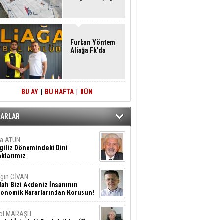
Furkan Yöntem
Aliağa Fk’da
BU AY
|
BU HAFTA
|
DÜN
ZARLAR
ta ATUN
giliz Dönemindeki Dini
klarımız
gin CİVAN
lah Bizi Akdeniz İnsanının
konomik Kararlarından Korusun!
ol MARAŞLI