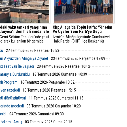
'daki yakıt tankeri yangınına
Chp Aliağa'da Toplu İstifa: Yönetim
İtfaiyesi’nden hızlı müdahale
Ve Üyeler Yeni Parti'ye Geçti
 Gemi Söküm Tesisleri'nde yakıt
İzmir’in Aliağa ilçesinde Cumhuriyet
 olarak kullanılan bir gemide
Halk Partisi (CHP) İlçe Başkanlığı
çıktı. İzmir Büyükşehir
yönetim kurulu ve çok sayıda parti
esi İtfaiye Dairesi Başkanlığı
üyesi, düzenlenen basın toplantısıyla
lcu
27 Temmuz 2026 Pazartesi 15:53
i, ihbarın ardından hızla bölgeye
görevlerinden ve parti üyeliklerinden
istifa ettiklerini duyurarak Yeni Parti’ye
an Akyüz'den Aliağa'ya Ziyaret
23 Temmuz 2026 Perşembe 17:09
katıldıklarını açıkladı.
 Festivali İle Başladı
20 Temmuz 2026 Pazartesi 10:12
rarıyla Durduruldu
18 Temmuz 2026 Cumartesi 10:39
mlı Program
16 Temmuz 2026 Perşembe 13:32
ven tazeledi
13 Temmuz 2026 Pazartesi 15:15
nü dönüştürüyor!
11 Temmuz 2026 Cumartesi 11:15
Yerinde İnceledi
08 Temmuz 2026 Çarşamba 10:20
rıldı
04 Temmuz 2026 Cumartesi 09:30
örkemli Açılış
03 Temmuz 2026 Cuma 20:15