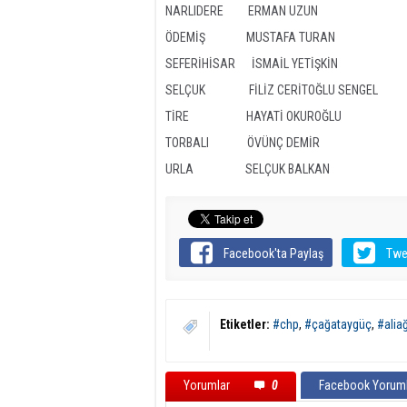
NARLIDERE ERMAN UZUN
ÖDEMİŞ MUSTAFA TURAN
SEFERİHİSAR İSMAİL YETİŞKİN
SELÇUK FİLİZ CERİTOĞLU SENGEL
TİRE HAYATİ OKUROĞLU
TORBALI ÖVÜNÇ DEMİR
URLA SELÇUK BALKAN
Facebook'ta Paylaş
Twe
Etiketler:
#chp
,
#çağataygüç
,
#alia
Yorumlar
0
Facebook Yoruml