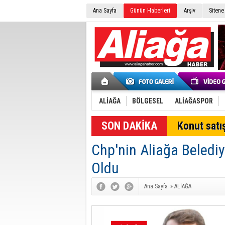
Ana Sayfa
Günün Haberleri
Arşiv
Sitene
ALİAĞA
BÖLGESEL
ALİAĞASPOR
SON DAKİKA
Konut satış
Chp'nin Aliağa Beled
Oldu
Ana Sayfa
»
ALİAĞA