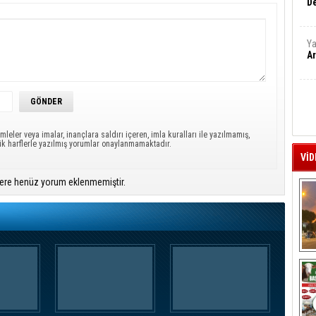
De
Ya
Ar
mleler veya imalar, inançlara saldırı içeren, imla kuralları ile yazılmamış,
ük harflerle yazılmış yorumlar onaylanmamaktadır.
VİD
ere henüz yorum eklenmemiştir.
A