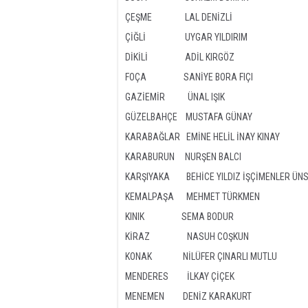
ÇEŞME LAL DENİZLİ
ÇİĞLİ UYGAR YILDIRIM
DİKİLİ ADİL KIRGÖZ
FOÇA SANİYE BORA FIÇI
GAZİEMİR ÜNAL IŞIK
GÜZELBAHÇE MUSTAFA GÜNAY
KARABAĞLAR EMİNE HELİL İNAY KINAY
KARABURUN NURŞEN BALCI
KARŞIYAKA BEHİCE YILDIZ İŞÇİMENLER ÜN
KEMALPAŞA MEHMET TÜRKMEN
KINIK SEMA BODUR
KİRAZ NASUH COŞKUN
KONAK NİLÜFER ÇINARLI MUTLU
MENDERES İLKAY ÇİÇEK
MENEMEN DENİZ KARAKURT