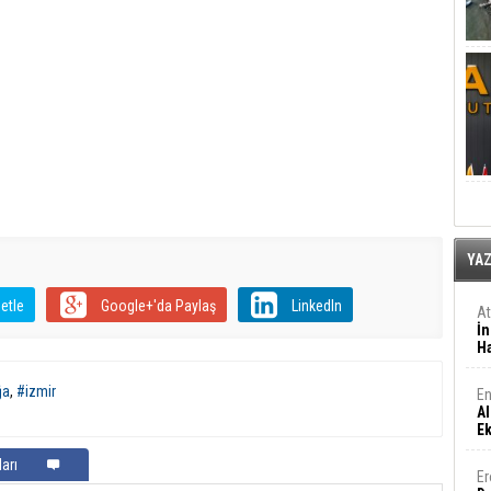
YA
etle
Google+'da Paylaş
LinkedIn
A
İn
Ha
ğa
,
#izmir
En
Al
E
arı
Er