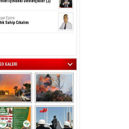
vlet İçindeki Devletçikler (2)
şar Eyice
tık Sahip Cıkalım
EO GALERİ
liağa ‘da  otluk 
Aliağa'nın Ciğerleri 
alanda çıkan 
Yandı
yangın evlere 
sıçramadan 
söndürüldü