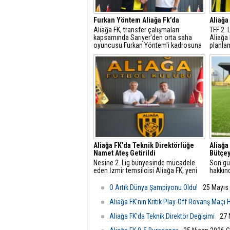
Furkan Yöntem Aliağa Fk’da
Aliağa
​Aliağa FK, transfer çalışmaları
TFF 2. 
kapsamında Sarıyer'den orta saha
Aliağa
oyuncusu Furkan Yöntem'i kadrosuna
planla
dâhil etti.
çalışma
Aliağa FK'da Teknik Direktörlüğe
Aliağa
Namet Ateş Getirildi
Bütçey
Nesine 2. Lig bünyesinde mücadele
Son gü
eden İzmir temsilcisi Aliağa FK, yeni
hakkın
sezon yapılanması doğrultusunda
değerl
teknik direktörlük görevi için Namet
açıklam
O Artık Dünya Şampiyonu Oldu!
25 Mayıs
Ateş ile mutabakata vardı.
Aliağa FK’nın Kritik Play-Off Rövanş Maçı
Aliağa FK'da Teknik Direktör Değişimi
27 