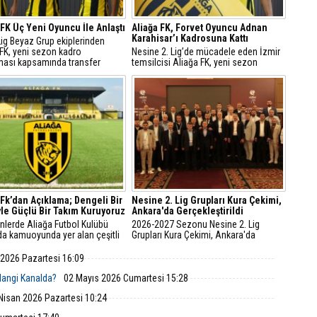
 FK Üç Yeni Oyuncu İle Anlaştı
Aliağa FK, Forvet Oyuncu Adnan
Karahisar’ı Kadrosuna Kattı
Lig Beyaz Grup ekiplerinden
 FK, yeni sezon kadro
Nesine 2. Lig’de mücadele eden İzmir
ması kapsamında transfer
temsilcisi Aliağa FK, yeni sezon
larını sürdürüyor.
transfer yapılanması doğrultusunda
hücum hattını Adnan Karahisar ile
güçlendirdi.
 Fk’dan Açıklama; Dengeli Bir
Nesine 2. Lig Grupları Kura Çekimi,
le Güçlü Bir Takım Kuruyoruz
Ankara'da Gerçekleştirildi
nlerde Aliağa Futbol Kulübü
2026-2027 Sezonu Nesine 2. Lig
da kamuoyunda yer alan çeşitli
Grupları Kura Çekimi, Ankara'da
endirmeler üzerine kulüpten
gerçekleştirilen TFF Olağan Mali Genel
a geldi.
Kurul Toplantısı'nın ardından
 2026 Pazartesi 16:09
düzenlenen törenle yapıldı.
 Hangi Kanalda?
02 Mayıs 2026 Cumartesi 15:28
Nisan 2026 Pazartesi 10:24