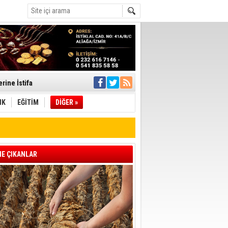
rine İstifa
ı
IK
EĞİTİM
DİĞER »
pıldı
 Toplandı
E ÇIKANLAR
A.Ş.’Ye İletti
Çağrısı
 hızlı müdahale
'ye Geçti