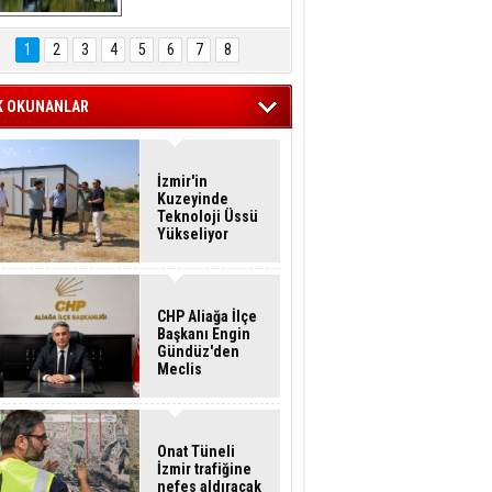
Hasan Eser'in 
Objektifinden
1
2
3
4
5
6
7
8
K OKUNANLAR
İzmir'in
Kuzeyinde
Teknoloji Üssü
Yükseliyor
CHP Aliağa İlçe
Başkanı Engin
Gündüz'den
Meclis
Üyelerine İstifa
Çağrısı
Onat Tüneli
İzmir trafiğine
nefes aldıracak