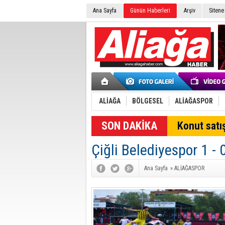
Ana Sayfa
Günün Haberleri
Arşiv
Sitene
ALİAĞA
BÖLGESEL
ALİAĞASPOR
SON DAKİKA
Konut satış
Çiğli Belediyespor 1 -
Ana Sayfa
»
ALİAĞASPOR