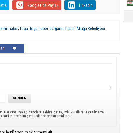
etle
Google+'da Paylaş
LinkedIn
izmir haber
,
foça
,
foça haber
,
bergama haber
,
Aliağa Belediyesi
,
arı
mleler veya imalar, inançlara saldırı içeren, imla kuralları ile yazılmamış,
ük harflerle yazılmış yorumlar onaylanmamaktadır.
ere henüz yorum eklenmemiştir.