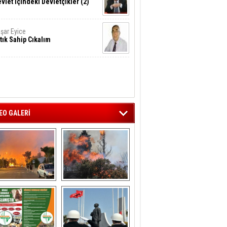
vlet İçindeki Devletçikler (2)
şar Eyice
tık Sahip Cıkalım
EO GALERİ
liağa ‘da  otluk 
Aliağa'nın Ciğerleri 
alanda çıkan 
Yandı
yangın evlere 
sıçramadan 
söndürüldü