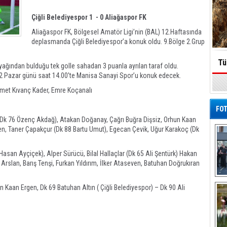
Çiğli Belediyespor 1 - 0 Aliağaspor FK
Aliağaspor FK, Bölgesel Amatör Ligi’nin (BAL) 12.Haftasında
deplasmanda Çiğli Belediyespor’a konuk oldu. 9.Bölge 2.Grup
Tü
ayağından bulduğu tek golle sahadan 3 puanla ayrılan taraf oldu.
022 Pazar günü saat 14.00’te Manisa Sanayi Spor’u konuk edecek.
met Kıvanç Kader, Emre Koçanalı
FOT
(Dk 76 Özenç Akdağ), Atakan Doğanay, Çağrı Buğra Dişsiz, Orhun Kaan
ren, Taner Çapakçur (Dk 88 Bartu Umut), Egecan Çevik, Uğur Karakoç (Dk
asan Ayçiçek), Alper Sürücü, Bilal Hallaçlar (Dk 65 Ali Şentürk) Hakan
Arslan, Barış Tenşi, Furkan Yıldırım, İlker Ataseven, Batuhan Doğrukıran
De
Kaan Ergen, Dk 69 Batuhan Altın ( Çiğli Belediyespor) – Dk 90 Ali
Al