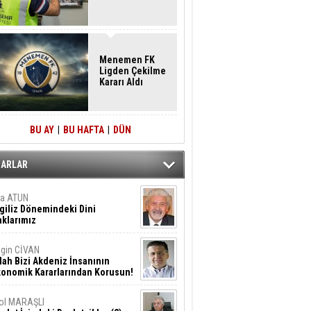
Menemen FK
Ligden Çekilme
Kararı Aldı
BU AY
|
BU HAFTA
|
DÜN
ZARLAR
ta ATUN
giliz Dönemindeki Dini
klarımız
gin CİVAN
lah Bizi Akdeniz İnsanının
konomik Kararlarından Korusun!
ol MARAŞLI