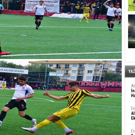
YA
A
İn
Ha
En
Al
E
Er