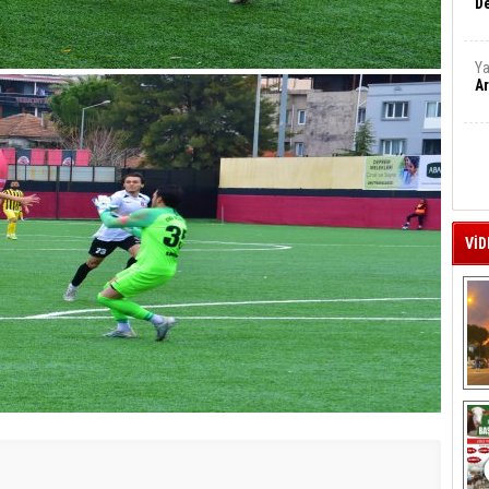
De
Ya
Ar
VİD
A