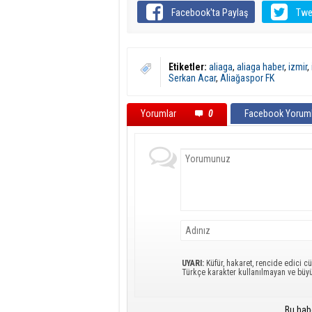
Facebook'ta Paylaş
Twe
Etiketler:
aliaga
,
aliaga haber
,
izmir
,
Serkan Acar
,
Aliağaspor FK
Yorumlar
0
Facebook Yoruml
UYARI:
Küfür, hakaret, rencide edici cü
Türkçe karakter kullanılmayan ve büy
Bu hab