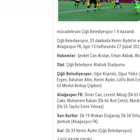
mücadelesini Çiğli Belediyespor 1-0 kazandı.
Çiğli Belediyespor, 33.dakikada Kerim Aydın’ın 
Aliağaspor FK, ligin 13.haftasında 27 Şubat 2
Hakemler:
Şevket Can Arslan, Erkan Akbak, Ah
Stat:
Çiğli Belediyesi Atatürk Stadyumu
Çiğli Belediyespor:
Uğur Köprülü, Oğuz Yıldız 
Ergen, Batuhan Altın, Kerim Aydın, Lütfü Berk E
63 Mevlüt Berkay Çiğdem)
Aliağaspor FK:
Ömer Can, Levent Aktuğ (Dk 65 H
Çakır, Muharrem Kaban (Dk 66 Anıl Çetin), Murat 
(Dk 55 Tayfur Emre Yılmaz)
Sarı Kartlar:
Dk 19 Atakan Doğanay, Dk 58 Orhun 
Şentürk (Aliağaspor FK)
Gol:
Dk 33 Kerim Aydın (Çiğli Belediyespor)
// EGE BASIN GRUBU