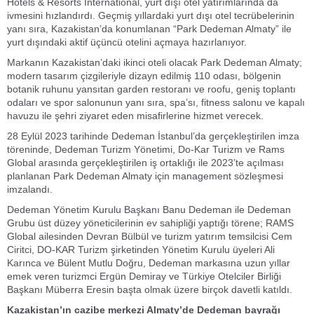
Hotels & Resorts International, yurt dışı otel yatırımlarında da
ivmesini hızlandırdı. Geçmiş yıllardaki yurt dışı otel tecrübelerinin
yanı sıra, Kazakistan’da konumlanan “Park Dedeman Almaty” ile
yurt dışındaki aktif üçüncü otelini açmaya hazırlanıyor.
Markanın Kazakistan’daki ikinci oteli olacak Park Dedeman Almaty;
modern tasarım çizgileriyle dizayn edilmiş 110 odası, bölgenin
botanik ruhunu yansıtan garden restoranı ve roofu, geniş toplantı
odaları ve spor salonunun yanı sıra, spa’sı, fitness salonu ve kapalı
havuzu ile şehri ziyaret eden misafirlerine hizmet verecek.
28 Eylül 2023 tarihinde Dedeman İstanbul’da gerçekleştirilen imza
töreninde, Dedeman Turizm Yönetimi, Do-Kar Turizm ve Rams
Global arasında gerçekleştirilen iş ortaklığı ile 2023’te açılması
planlanan Park Dedeman Almaty için management sözleşmesi
imzalandı.
Dedeman Yönetim Kurulu Başkanı Banu Dedeman ile Dedeman
Grubu üst düzey yöneticilerinin ev sahipliği yaptığı törene; RAMS
Global ailesinden Devran Bülbül ve turizm yatırım temsilcisi Cem
Ciritci, DO-KAR Turizm şirketinden Yönetim Kurulu üyeleri Ali
Karınca ve Bülent Mutlu Doğru, Dedeman markasına uzun yıllar
emek veren turizmci Ergün Demiray ve Türkiye Otelciler Birliği
Başkanı Müberra Eresin başta olmak üzere birçok davetli katıldı.
Kazakistan’ın cazibe merkezi Almaty’de Dedeman bayrağı