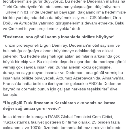
tecrübelerimizle gurur duyuyoruz. Bu nedenle Dedeman markasına
Türki Cumhuriyetler’de otel açmanın yakışacağını düşünüyorum.
Türkiye’nin 81 ilinde Dedeman bayrağını dalgalandırma hedefimizle
birlikte yurt dışında daha da büyümek istiyoruz. CIS ülkeleri, Orta
Doğu ve Avrupa’da yatırımcı görüşmelerimiz devam etmekte. Bakü
ve Çimkent’te yeni projelerimiz yolda” dedi.
“Dedeman, ona gönül vermiş insanlarla birlikte büyüyor”
Turizm profesyoneli Ergün Demiray, Dedeman’ın otel sayısını ve
bulunduğu coğrafya alanını büyütmeye odaklandığına dikkat
çekerek; “Bu hedefe ulaşmak için atılan adımların arkasında çok
büyük bir ekip var. Bu ekiplerin dışında dışarıdan da markaya gönül
vermiş çok sayıda insan var. Bunlar ailenin köklü geçmişine,
duruşuna saygı duyan insanlar ve Dedeman, ona gönül vermiş bu
insanlarla birlikte büyüyecek. Arzumuz Azerbaycan’da, Almanya'da,
Fransa'da hatta belki de ilerleyen bir gelecekte ABD’de Dedeman
bayrağını görmek; bunun için çalışan herkese teşekkürler” diye
konuştu.
“Üç güçlü Türk firmasının Kazakistan ekonomisine katma
değer sağlaması gurur verici”
İmza töreninde konuşan RAMS Global Temsilcisi Cem Ciritci;
“Kazakistan'da faaliyet gösteren bir firma olarak, 25 binden fazla
çalışanımız ve 100’ün üzerinde tamamladığımız projeyle bölgede