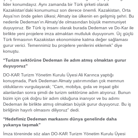
lider konumdayız. Aynı zamanda bir Türk şirketi olarak
Kazakistan'daki konumumuz son derece önemli. Kazakistan, Orta
Asya'nın önde gelen ülkesi; Almaty ise ülkenin en gelişmiş şehri. Bu
nedenle Dedeman’ın Almaty’de olmasından büyük memnuniyet
duyuyoruz. Bir Türk iş insanı olarak burada Dedeman ve Do-Kar ile
birlikte yeni projelere imza atmaktan mutluluk duyuyorum. Üç güçlü
Türk firmasının Kazakistan ekonomisine katma değer sağlaması
gurur verici. Temennimiz bu projelere yenilerini eklemek” diye
konuştu.
“Turizm sektörüne Dedeman ile adım atmış olmaktan gurur
duyuyoruz”
DO-KAR Turizm Yönetim Kurulu Üyesi Ali Karınca yaptığı
konuşmada, Park Dedeman Almaty yatırımından çok memnun
olduklarını vurgulayarak; “Cam, mobilya, gıda ve inşaat gibi
alanlardan sonra şimdi de turizm sektörüne adım atıyoruz. Bunun
bizim için çok doğru bir adım olduğuna inanıyor ve bu adımı
Dedeman ile birlikte atmış olmaktan büyük gurur duyuyoruz. Bu iş
birliğinin hayırlı olmasını diliyoruz” dedi.
“Hedefimiz Dedeman markasını dünya genelinde daha
yukarıya taşımak”
İmza töreninde söz alan DO-KAR Turizm Yönetim Kurulu Üyesi