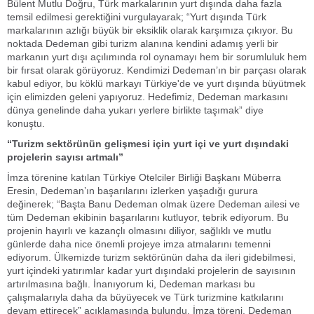
Bülent Mutlu Doğru, Türk markalarının yurt dışında daha fazla
temsil edilmesi gerektiğini vurgulayarak; “Yurt dışında Türk
markalarının azlığı büyük bir eksiklik olarak karşımıza çıkıyor. Bu
noktada Dedeman gibi turizm alanına kendini adamış yerli bir
markanın yurt dışı açılımında rol oynamayı hem bir sorumluluk hem
bir fırsat olarak görüyoruz. Kendimizi Dedeman’ın bir parçası olarak
kabul ediyor, bu köklü markayı Türkiye'de ve yurt dışında büyütmek
için elimizden geleni yapıyoruz. Hedefimiz, Dedeman markasını
dünya genelinde daha yukarı yerlere birlikte taşımak” diye
konuştu.
“Turizm sektörünün gelişmesi için yurt içi ve yurt dışındaki
projelerin sayısı artmalı”
İmza törenine katılan Türkiye Otelciler Birliği Başkanı Müberra
Eresin, Dedeman’ın başarılarını izlerken yaşadığı gurura
değinerek; “Başta Banu Dedeman olmak üzere Dedeman ailesi ve
tüm Dedeman ekibinin başarılarını kutluyor, tebrik ediyorum. Bu
projenin hayırlı ve kazançlı olmasını diliyor, sağlıklı ve mutlu
günlerde daha nice önemli projeye imza atmalarını temenni
ediyorum. Ülkemizde turizm sektörünün daha da ileri gidebilmesi,
yurt içindeki yatırımlar kadar yurt dışındaki projelerin de sayısının
artırılmasına bağlı. İnanıyorum ki, Dedeman markası bu
çalışmalarıyla daha da büyüyecek ve Türk turizmine katkılarını
devam ettirecek” açıklamasında bulundu. İmza töreni, Dedeman