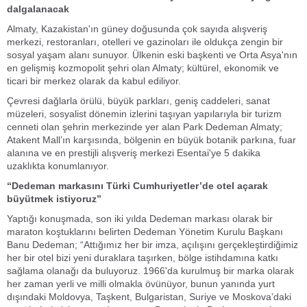
dalgalanacak
Almaty, Kazakistan'ın güney doğusunda çok sayıda alışveriş
merkezi, restoranları, otelleri ve gazinoları ile oldukça zengin bir
sosyal yaşam alanı sunuyor. Ülkenin eski başkenti ve Orta Asya'nın
en gelişmiş kozmopolit şehri olan Almaty; kültürel, ekonomik ve
ticari bir merkez olarak da kabul ediliyor.
Çevresi dağlarla örülü, büyük parkları, geniş caddeleri, sanat
müzeleri, sosyalist dönemin izlerini taşıyan yapılarıyla bir turizm
cenneti olan şehrin merkezinde yer alan Park Dedeman Almaty;
Atakent Mall’ın karşısında, bölgenin en büyük botanik parkına, fuar
alanına ve en prestijli alışveriş merkezi Esentai'ye 5 dakika
uzaklıkta konumlanıyor.
“Dedeman markasını Türki Cumhuriyetler’de otel açarak
büyütmek istiyoruz”
Yaptığı konuşmada, son iki yılda Dedeman markası olarak bir
maraton koştuklarını belirten Dedeman Yönetim Kurulu Başkanı
Banu Dedeman; “Attığımız her bir imza, açılışını gerçekleştirdiğimiz
her bir otel bizi yeni duraklara taşırken, bölge istihdamına katkı
sağlama olanağı da buluyoruz. 1966'da kurulmuş bir marka olarak
her zaman yerli ve milli olmakla övünüyor, bunun yanında yurt
dışındaki Moldovya, Taşkent, Bulgaristan, Suriye ve Moskova’daki