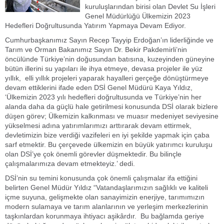
kuruluşlarından birisi olan Devlet Su İşleri
Genel Müdürlüğü Ülkemizin 2023
Hedefleri Doğrultusunda Yatırım Yapmaya Devam Ediyor.
Cumhurbaşkanımız Sayın Recep Tayyip Erdoğan’ın liderliğinde ve
Tarım ve Orman Bakanımız Sayın Dr. Bekir Pakdemirli’nin
öncülünde Türkiye’nin doğusundan batısına, kuzeyinden güneyine
bütün illerini su yapıları ile ihya etmeye, devasa projeler ile yüz
yıllık, elli yıllık projeleri yaparak hayalleri gerçeğe dönüştürmeye
devam ettiklerini ifade eden DSİ Genel Müdürü Kaya Yıldız,
‘Ülkemizin 2023 yılı hedefleri doğrultusunda ve Türkiye’nin her
alanda daha da güçlü hale getirilmesi konusunda DSİ olarak bizlere
düşen görev; Ülkemizin kalkınması ve muasır medeniyet seviyesine
yükselmesi adına yatırımlarımızı arttırarak devam ettirmek,
devletimizin bize verdiği vazifeleri en iyi şekilde yapmak için çaba
sarf etmektir. Bu çerçevede ülkemizin en büyük yatırımcı kuruluşu
olan DSİ’ye çok önemli görevler düşmektedir. Bu bilinçle
çalışmalarımıza devam etmekteyiz.’ dedi.
DSİ’nin su temini konusunda çok önemli çalışmalar ifa ettiğini
belirten Genel Müdür Yıldız “Vatandaşlarımızın sağlıklı ve kaliteli
içme suyuna, gelişmekte olan sanayimizin enerjiye, tarımımızın
modern sulamaya ve tarım alanlarının ve yerleşim merkezlerinin
taşkınlardan korunmaya ihtiyacı aşikârdır. Bu bağlamda geriye