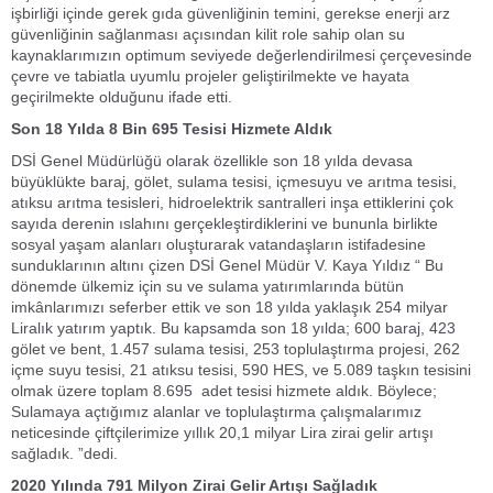
işbirliği içinde gerek gıda güvenliğinin temini, gerekse enerji arz
güvenliğinin sağlanması açısından kilit role sahip olan su
kaynaklarımızın optimum seviyede değerlendirilmesi çerçevesinde
çevre ve tabiatla uyumlu projeler geliştirilmekte ve hayata
geçirilmekte olduğunu ifade etti.
Son 18 Yılda 8 Bin 695 Tesisi Hizmete Aldık
DSİ Genel Müdürlüğü olarak özellikle son 18 yılda devasa
büyüklükte baraj, gölet, sulama tesisi, içmesuyu ve arıtma tesisi,
atıksu arıtma tesisleri, hidroelektrik santralleri inşa ettiklerini çok
sayıda derenin ıslahını gerçekleştirdiklerini ve bununla birlikte
sosyal yaşam alanları oluşturarak vatandaşların istifadesine
sunduklarının altını çizen DSİ Genel Müdür V. Kaya Yıldız “ Bu
dönemde ülkemiz için su ve sulama yatırımlarında bütün
imkânlarımızı seferber ettik ve son 18 yılda yaklaşık 254 milyar
Liralık yatırım yaptık. Bu kapsamda son 18 yılda; 600 baraj, 423
gölet ve bent, 1.457 sulama tesisi, 253 toplulaştırma projesi, 262
içme suyu tesisi, 21 atıksu tesisi, 590 HES, ve 5.089 taşkın tesisini
olmak üzere toplam 8.695 adet tesisi hizmete aldık. Böylece;
Sulamaya açtığımız alanlar ve toplulaştırma çalışmalarımız
neticesinde çiftçilerimize yıllık 20,1 milyar Lira zirai gelir artışı
sağladık. ”dedi.
2020 Yılında 791 Milyon Zirai Gelir Artışı Sağladık