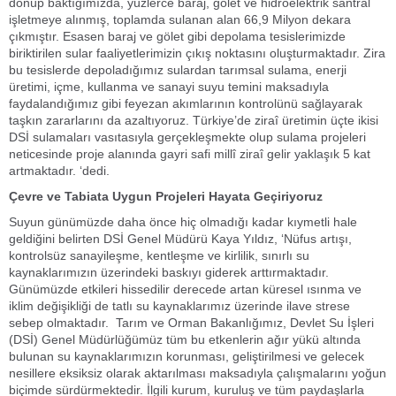
dönüp baktığımızda, yüzlerce baraj, gölet ve hidroelektrik santral
işletmeye alınmış, toplamda sulanan alan 66,9 Milyon dekara
çıkmıştır. Esasen baraj ve gölet gibi depolama tesislerimizde
biriktirilen sular faaliyetlerimizin çıkış noktasını oluşturmaktadır. Zira
bu tesislerde depoladığımız sulardan tarımsal sulama, enerji
üretimi, içme, kullanma ve sanayi suyu temini maksadıyla
faydalandığımız gibi feyezan akımlarının kontrolünü sağlayarak
taşkın zararlarını da azaltıyoruz. Türkiye’de ziraî üretimin üçte ikisi
DSİ sulamaları vasıtasıyla gerçekleşmekte olup sulama projeleri
neticesinde proje alanında gayri safi millî ziraî gelir yaklaşık 5 kat
artmaktadır. ‘dedi.
Çevre ve Tabiata Uygun Projeleri Hayata Geçiriyoruz
Suyun günümüzde daha önce hiç olmadığı kadar kıymetli hale
geldiğini belirten DSİ Genel Müdürü Kaya Yıldız, ‘Nüfus artışı,
kontrolsüz sanayileşme, kentleşme ve kirlilik, sınırlı su
kaynaklarımızın üzerindeki baskıyı giderek arttırmaktadır.
Günümüzde etkileri hissedilir derecede artan küresel ısınma ve
iklim değişikliği de tatlı su kaynaklarımız üzerinde ilave strese
sebep olmaktadır. Tarım ve Orman Bakanlığımız, Devlet Su İşleri
(DSİ) Genel Müdürlüğümüz tüm bu etkenlerin ağır yükü altında
bulunan su kaynaklarımızın korunması, geliştirilmesi ve gelecek
nesillere eksiksiz olarak aktarılması maksadıyla çalışmalarını yoğun
biçimde sürdürmektedir. İlgili kurum, kuruluş ve tüm paydaşlarla