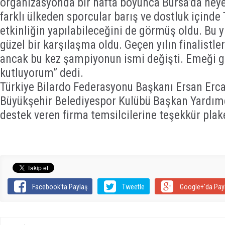
organizasyonda bir hafta boyunca Bursa’da heyec
farklı ülkeden sporcular barış ve dostluk içinde 
etkinliğin yapılabileceğini de görmüş oldu. Bu yı
güzel bir karşılaşma oldu. Geçen yılın finalistler
ancak bu kez şampiyonun ismi değişti. Emeği g
kutluyorum” dedi.
Türkiye Bilardo Federasyonu Başkanı Ersan Erc
Büyükşehir Belediyespor Kulübü Başkan Yardımcı
destek veren firma temsilcilerine teşekkür plake
Facebook'ta Paylaş
Tweetle
Google+'da Pay