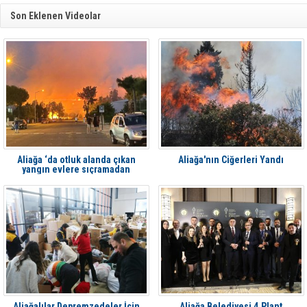
Son Eklenen Videolar
Aliağa ‘da otluk alanda çıkan
Aliağa'nın Ciğerleri Yandı
yangın evlere sıçramadan
söndürüldü
Aliağalılar Depremzedeler İçin
Aliağa Belediyesi 4.Plant