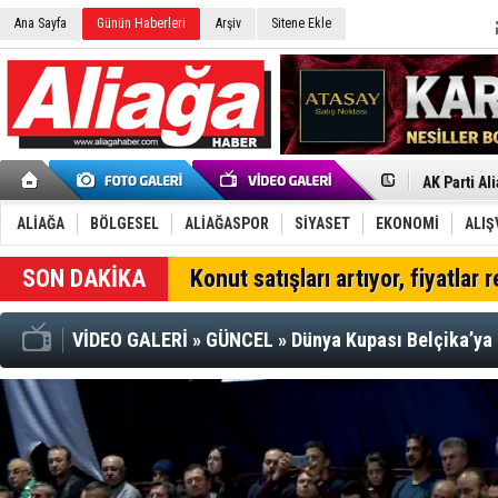
Ana Sayfa
Günün Haberleri
Arşiv
Sitene Ekle
Menemen FK
Aliağa'da G
Çandarlı’n
Furkan Yön
Chp Aliağa
AK Parti Al
SOCAR Türk
Trafiği dur
ALİAĞA
BÖLGESEL
ALİAĞASPOR
SİYASET
EKONOMİ
ALIŞ
Alto, İnşaa
TÜVTÜRK’te
SON DAKİKA
Konut satışları artıyor, fiyatlar 
Aliağa'daki
Chp Aliağa'
Dikili'de D
VİDEO GALERİ
»
GÜNCEL
»
Dünya Kupası Belçika’ya 
Helvacı’nın
Aliağa-Midi