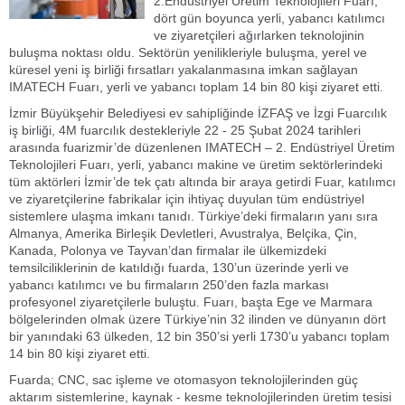
2.Endüstriyel Üretim Teknolojileri Fuarı,
dört gün boyunca yerli, yabancı katılımcı
ve ziyaretçileri ağırlarken teknolojinin
buluşma noktası oldu. Sektörün yenilikleriyle buluşma, yerel ve
küresel yeni iş birliği fırsatları yakalanmasına imkan sağlayan
IMATECH Fuarı, yerli ve yabancı toplam 14 bin 80 kişi ziyaret etti.
İzmir Büyükşehir Belediyesi ev sahipliğinde İZFAŞ ve İzgi Fuarcılık
iş birliği, 4M fuarcılık destekleriyle 22 - 25 Şubat 2024 tarihleri
arasında fuarizmir’de düzenlenen IMATECH – 2. Endüstriyel Üretim
Teknolojileri Fuarı, yerli, yabancı makine ve üretim sektörlerindeki
tüm aktörleri İzmir’de tek çatı altında bir araya getirdi Fuar, katılımcı
ve ziyaretçilerine fabrikalar için ihtiyaç duyulan tüm endüstriyel
sistemlere ulaşma imkanı tanıdı. Türkiye’deki firmaların yanı sıra
Almanya, Amerika Birleşik Devletleri, Avustralya, Belçika, Çin,
Kanada, Polonya ve Tayvan’dan firmalar ile ülkemizdeki
temsilciliklerinin de katıldığı fuarda, 130’un üzerinde yerli ve
yabancı katılımcı ve bu firmaların 250’den fazla markası
profesyonel ziyaretçilerle buluştu. Fuarı, başta Ege ve Marmara
bölgelerinden olmak üzere Türkiye’nin 32 ilinden ve dünyanın dört
bir yanındaki 63 ülkeden, 12 bin 350’si yerli 1730’u yabancı toplam
14 bin 80 kişi ziyaret etti.
Fuarda; CNC, sac işleme ve otomasyon teknolojilerinden güç
aktarım sistemlerine, kaynak - kesme teknolojilerinden üretim tesisi