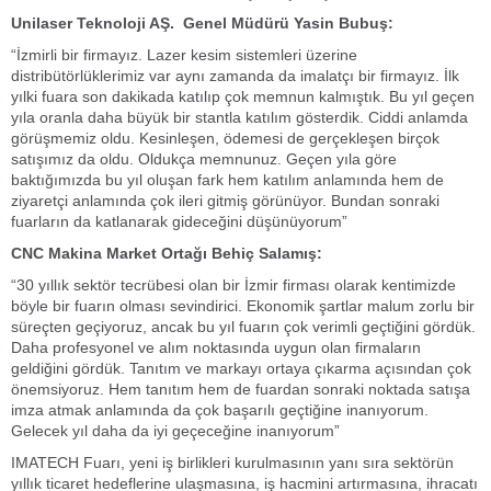
Unilaser Teknoloji AŞ. Genel Müdürü Yasin Bubuş:
“İzmirli bir firmayız. Lazer kesim sistemleri üzerine
distribütörlüklerimiz var aynı zamanda da imalatçı bir firmayız. İlk
yılki fuara son dakikada katılıp çok memnun kalmıştık. Bu yıl geçen
yıla oranla daha büyük bir stantla katılım gösterdik. Ciddi anlamda
görüşmemiz oldu. Kesinleşen, ödemesi de gerçekleşen birçok
satışımız da oldu. Oldukça memnunuz. Geçen yıla göre
baktığımızda bu yıl oluşan fark hem katılım anlamında hem de
ziyaretçi anlamında çok ileri gitmiş görünüyor. Bundan sonraki
fuarların da katlanarak gideceğini düşünüyorum”
CNC Makina Market Ortağı Behiç Salamış:
“30 yıllık sektör tecrübesi olan bir İzmir firması olarak kentimizde
böyle bir fuarın olması sevindirici. Ekonomik şartlar malum zorlu bir
süreçten geçiyoruz, ancak bu yıl fuarın çok verimli geçtiğini gördük.
Daha profesyonel ve alım noktasında uygun olan firmaların
geldiğini gördük. Tanıtım ve markayı ortaya çıkarma açısından çok
önemsiyoruz. Hem tanıtım hem de fuardan sonraki noktada satışa
imza atmak anlamında da çok başarılı geçtiğine inanıyorum.
Gelecek yıl daha da iyi geçeceğine inanıyorum”
IMATECH Fuarı, yeni iş birlikleri kurulmasının yanı sıra sektörün
yıllık ticaret hedeflerine ulaşmasına, iş hacmini artırmasına, ihracatı