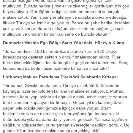
burada olduğum ve bu fuara katılım gösterdiğimiz için çok
mutluyum. Burada harika şirketler ve ziyaretçiler gördüğüm için çok
heyecanlıyım. Gördüğümüz ilgi bizi çok memnun etti ve birçok
makine sattık. Yeni siparişler almaya ve satışlara devam edeceğiz.
İlk kez Türkiye ve İzmir’e geliyorum. Bence bu şehir harika, insanlar
çok iyi ve kibarlar. Burada olduğum ve sizlerle tanıştığım için çok
mutluyum ve umarım bir sonraki sene de burada olurum”
Durmazlar Makina Ege Bölge Satış Yöneticisi Hüseyin Kılınç:
“Bursa merkezli, 150 bin metrekare alanda kurulu 120 ülkeye
ihracat gerçekleştiren sektörün öncü firmalarından biriyiz. Fuar
bizim için beklediğimizden daha güzel geçti ve bizi tatmin etti. Satış
konusunda da hedefimizin üzerinde bir satışa imza attık”
Lothbrog Makine Pazarlama Direktörü Selahattin Kırtepe:
“Firmamız, Gweike markasının Türkiye distribütörü. Kesimden
kaynağa, lazer teknolojileri kullanan makineler satıyoruz. Mutfak,
asansör, kapı, yapı sektörleri ağırlıklı olmak üzere satış ve sonrası
tüm hizmetleri kapsayan bir firmayız. Geçen yıl da katılmıştık ve
geçen yıla oranla baktığımızda ilgi çok daha yoğun. Bizim
beklentilerimizin de üzerine çıktı fuar yoğunluğu. İnanıyoruz ki
önümüzdeki yıllarda daha da iyi yerlere gelecek. Yalnızca Ege’den
değil tüm bölgelerden, yurtdışından ziyaretçiler geldiğini gördük. Üç
günde 10’un üzerinde makine satışı gerçekleştirdik”