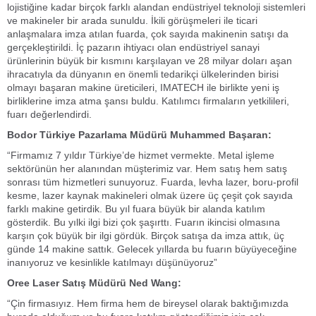
lojistiğine kadar birçok farklı alandan endüstriyel teknoloji sistemleri
ve makineler bir arada sunuldu. İkili görüşmeleri ile ticari
anlaşmalara imza atılan fuarda, çok sayıda makinenin satışı da
gerçekleştirildi. İç pazarın ihtiyacı olan endüstriyel sanayi
ürünlerinin büyük bir kısmını karşılayan ve 28 milyar doları aşan
ihracatıyla da dünyanın en önemli tedarikçi ülkelerinden birisi
olmayı başaran makine üreticileri, IMATECH ile birlikte yeni iş
birliklerine imza atma şansı buldu. Katılımcı firmaların yetkilileri,
fuarı değerlendirdi.
Bodor Türkiye Pazarlama Müdürü Muhammed Başaran:
“Firmamız 7 yıldır Türkiye’de hizmet vermekte. Metal işleme
sektörünün her alanından müşterimiz var. Hem satış hem satış
sonrası tüm hizmetleri sunuyoruz. Fuarda, levha lazer, boru-profil
kesme, lazer kaynak makineleri olmak üzere üç çeşit çok sayıda
farklı makine getirdik. Bu yıl fuara büyük bir alanda katılım
gösterdik. Bu yılki ilgi bizi çok şaşırttı. Fuarın ikincisi olmasına
karşın çok büyük bir ilgi gördük. Birçok satışa da imza attık, üç
günde 14 makine sattık. Gelecek yıllarda bu fuarın büyüyeceğine
inanıyoruz ve kesinlikle katılmayı düşünüyoruz”
Oree Laser Satış Müdürü Ned Wang:
“Çin firmasıyız. Hem firma hem de bireysel olarak baktığımızda