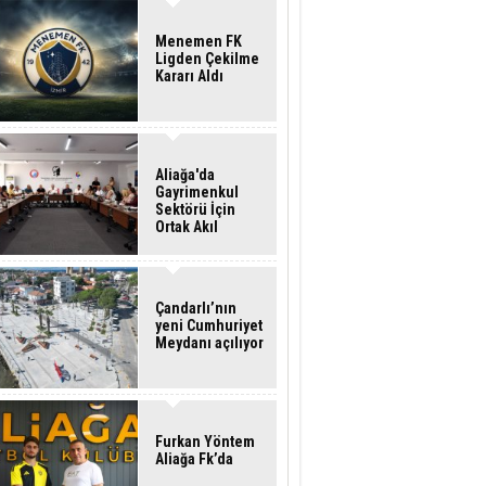
Menemen FK
Ligden Çekilme
Kararı Aldı
Aliağa'da
Gayrimenkul
Sektörü İçin
Ortak Akıl
Buluşması
Çandarlı’nın
yeni Cumhuriyet
Meydanı açılıyor
Furkan Yöntem
Aliağa Fk’da