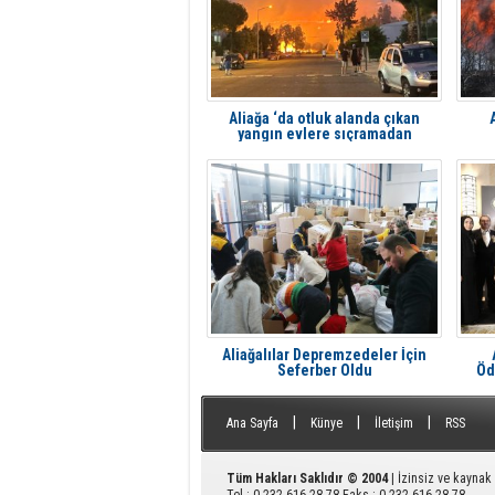
Aliağa ‘da otluk alanda çıkan
yangın evlere sıçramadan
söndürüldü
Aliağalılar Depremzedeler İçin
Seferber Oldu
Öd
|
|
|
Ana Sayfa
Künye
İletişim
RSS
Tüm Hakları Saklıdır © 2004
| İzinsiz ve kayna
Tel : 0 232 616 28 78 Faks : 0 232 616 28 78