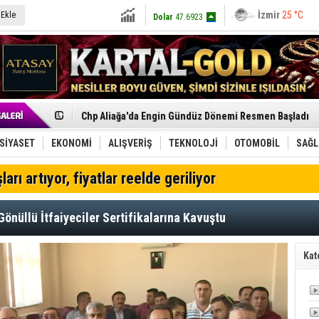
İzmir
25 °C
 Ekle
Dolar
47.6923
Euro
54.9769
Menemen FK Ligden Çekilme Kararı Aldı
Aliağa'da Gayrimenkul Sektörü İçin Ortak Akıl Buluşmas
Çandarlı’nın yeni Cumhuriyet Meydanı açılıyor
Furkan Yöntem Aliağa Fk’da
Chp Aliağa'da Engin Gündüz Dönemi Resmen Başladı
AK Parti Aliağa’da Genişletilmiş İlçe Danışma Meclisi Ya
SOCAR Türkiye ve TANAP Yönetim Kurulları İstanbul'da
SİYASET
EKONOMİ
ALIŞVERİŞ
TEKNOLOJİ
OTOMOBİL
SAĞL
Trafiği durdurup ördeği kurtardılar
Alto, İnşaat Sektörünün Taleplerini Gdz Elektrik Dağıtım 
ları artıyor, fiyatlar reelde geriliyor
TÜVTÜRK’ten Motosiklet Sürücülerine Hayati Muayene 
Aliağa'daki yakıt tankeri yangınına İzmir İtfaiyesi’nden
Chp Aliağa'da Toplu İstifa: Yönetim Ve Üyeler Yeni Parti
Gönüllü İtfaiyeciler Sertifikalarına Kavuştu
Dikili'de Doğal Gaz Ağı Genişliyor
Helvacı’nın Köklü Mirası Şenlikle Yaşatıldı
Aliağa-Midilli Hattında 3,5 Ayda 25 Bin Yolcu
Kat