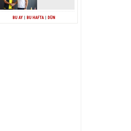
BU AY
|
BU HAFTA
|
DÜN