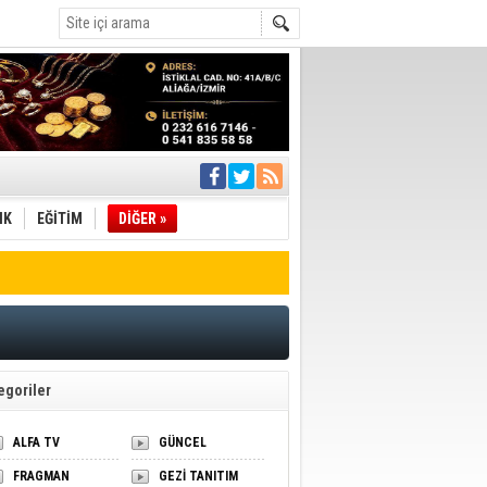
ı
pıldı
 Toplandı
IK
EĞİTİM
DİĞER »
A.Ş.’Ye İletti
Çağrısı
 hızlı müdahale
'ye Geçti
egoriler
ALFA TV
GÜNCEL
FRAGMAN
GEZİ TANITIM