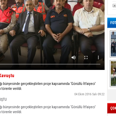
FOT
De
Al
 Kavuştu
ğı bünyesinde gerçekleştirilen proje kapsamında ‘Gönüllü İtfaiyeci’
törenle verildi.
04 Ekim 2016 Salı 09:22
UŞTU
ğı bünyesinde gerçekleştirilen proje kapsamında ‘Gönüllü İtfaiyeci’
ÇO
törenle verildi.