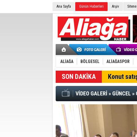
Ana Sayfa
Günün Haberleri
Arşiv
Sitene
ALİAĞA
BÖLGESEL
ALİAĞASPOR
SON DAKİKA
Konut satış
VİDEO GALERİ
»
GÜNCEL
»