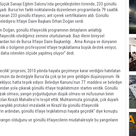
ı Küçük Sanayi Eğitim Salonu’nda gerçekleştirilen törende, 233 gönüllü
aşadı. Bursa’nın farklı noktalarında düzenlenen programlarda 79 saatlik
nan 233 gönüllü itfaiyeci, ant içerek sertifikalarını aldı. Gönüllü
 Belediyesi İtfaiye Daire Başkanı Orhan Doğan verdi.
 Doğan, gönüllü itfaiyecilik programının detaylarını anlattığı
yecilik istediğimiz zemine oturtulamadı. Bazı illerin bireysel
lardan biri de Bursa İtfaiye Daire Başkanlığı... Ama Avrupa ve dünyanın
ilik o bölgenin profesyonel itfaiye teşkilatlarına büyük destek veriyor,
de daha istenilen ölçüde yapılmış oluyor” dedi.
yecilik’ projesini, 2010 yılında hayata geçirmeye karar verdiğini hatırlatan
ımızın da desteğiyle Bursa’da çok iyi bir yere geldiğini düşünüyorum. İlk
ekliyor, hatta teşvik ediyor. Belediye Kanunu’nun 77. maddesi ve belediye
dan yola çıkarak gönüllü itfaiye teşkilatımızın startını verdik. Gönüllü
ze uzak olması, yangın yoğunluğunun düşük olması ve nüfusunun binin
an Kirazlı Mahallesi’ni tespit ettik. Muhtarımızla görüştük, çok duyarlı
rşılıklı protokol imzaladık ve Kirazlı’da gönüllü itfaiyecilik
erin ardından, gönüllü itfaiye teşkilatımızı hayata geçirdik” diye konuştu.
yangın olduğunu ve gönüllü itfaiyecilerin müdahalesiyle bu yangınların