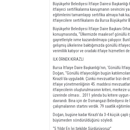
Büyükşehir Belediyesi İtfaiye Dairesi Başkanlığ
itfaiyeci sertifikalarına kavuşmanın sevincini y
eğitimlerini tamamlayıp sertifika almaya hak kaza
itfaiyecilere sertifikalarını da Bursa Büyükşehir
Büyükşehir Belediyesi İtfaiye Daire Başkanı Orhan
konuşmasında, “Ülkemizde maalesef gönüllü itfai
gayretleriyle ivme kazandırılmaya çalışıyor. Bun
gelişmiş ülkelerine baktığımızda gönüllü itfaiyec
verimlilik katıyor ve oradaki itfaiye hizmetleri 
İLK ÖRNEK KİRAZLI
Bursa İtfaiye Daire Başkanlığı’nın, ‘Gönüllü İtfai
Doğan, “Gönüllü itfaiyeciliğin bugün katılımcılar
Kirazlı’da uyguladık. Çünkü mevzuatlar bizi dest
itfaiye yönetmenliğinin 45. maddesi mevzuatların
itfaiyecilerin oluşturulmasının kriteri, merke
üzerinde olması… 2011 yılında bu kritere uygun ol
davrandı. Bina için de Osmangazi Belediyesi ile ka
çalışmalarının startını verdik. 79 saatlik eğitiml
Doğan, bugüne kadar Kirazlı’da 3-4 küçük çaplı 
büyümeden söndürüldüğünü söyledi.
“5 Yıldır En İyi Şekilde Sürdürüyoruz”