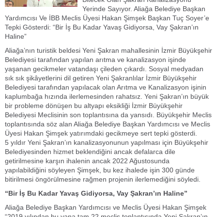
Yerinde Sayıyor. Aliağa Belediye Başkan
Yardımcısı Ve İBB Meclis Üyesi Hakan Şimşek Başkan Tuç Soyer’e
Tepki Gösterdi: “Bir İş Bu Kadar Yavaş Gidiyorsa, Vay Şakran’ın
Haline”
Aliağa’nın turistik beldesi Yeni Şakran mahallesinin İzmir Büyükşehir
Belediyesi tarafından yapılan arıtma ve kanalizasyon işinde
yaşanan gecikmeler vatandaşı çileden çıkardı. Sosyal medyadan
sık sık şikâyetlerini dil getiren Yeni Şakranlılar İzmir Büyükşehir
Belediyesi tarafından yapılacak olan Arıtma ve Kanalizasyon işinin
kaplumbağa hızında ilerlemesinden rahatsız. Yeni Şakran’ın büyük
bir probleme dönüşen bu altyapı eksikliği İzmir Büyükşehir
Belediyesi Meclisinin son toplantısına da yansıdı. Büyükşehir Meclis
toplantısında söz alan Aliağa Belediye Başkan Yardımcısı ve Meclis
Üyesi Hakan Şimşek yatırımdaki gecikmeye sert tepki gösterdi.
5 yıldır Yeni Şakran’ın kanalizasyonunun yapılması için Büyükşehir
Belediyesinden hizmet beklendiğini ancak defalarca dile
getirilmesine karşın ihalenin ancak 2022 Ağustosunda
yapılabildiğini söyleyen Şimşek, bu kez ihalede işin 300 günde
bitirilmesi öngörülmesine rağmen projenin ilerlemediğini söyledi.
“Bir İş Bu Kadar Yavaş Gidiyorsa, Vay Şakran’ın Haline”
Aliağa Belediye Başkan Yardımcısı ve Meclis Üyesi Hakan Şimşek
“2019 yılından bu yana tam 22 meclis toplantısında Yeni Şakran’ın