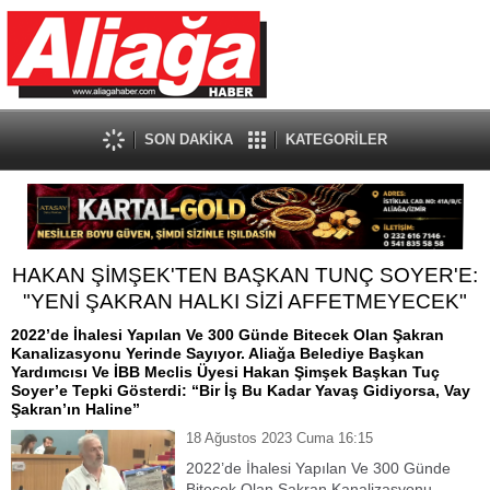
SON DAKİKA
KATEGORİLER
HAKAN ŞİMŞEK'TEN BAŞKAN TUNÇ SOYER'E:
"YENİ ŞAKRAN HALKI SİZİ AFFETMEYECEK"
2022’de İhalesi Yapılan Ve 300 Günde Bitecek Olan Şakran
Kanalizasyonu Yerinde Sayıyor. Aliağa Belediye Başkan
Yardımcısı Ve İBB Meclis Üyesi Hakan Şimşek Başkan Tuç
Soyer’e Tepki Gösterdi: “Bir İş Bu Kadar Yavaş Gidiyorsa, Vay
Şakran’ın Haline”
18 Ağustos 2023 Cuma 16:15
2022’de İhalesi Yapılan Ve 300 Günde
Bitecek Olan Şakran Kanalizasyonu