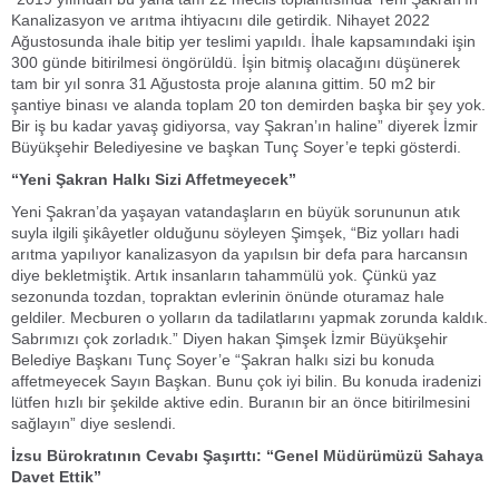
Kanalizasyon ve arıtma ihtiyacını dile getirdik. Nihayet 2022
Ağustosunda ihale bitip yer teslimi yapıldı. İhale kapsamındaki işin
300 günde bitirilmesi öngörüldü. İşin bitmiş olacağını düşünerek
tam bir yıl sonra 31 Ağustosta proje alanına gittim. 50 m2 bir
şantiye binası ve alanda toplam 20 ton demirden başka bir şey yok.
Bir iş bu kadar yavaş gidiyorsa, vay Şakran’ın haline” diyerek İzmir
Büyükşehir Belediyesine ve başkan Tunç Soyer’e tepki gösterdi.
“Yeni Şakran Halkı Sizi Affetmeyecek”
Yeni Şakran’da yaşayan vatandaşların en büyük sorununun atık
suyla ilgili şikâyetler olduğunu söyleyen Şimşek, “Biz yolları hadi
arıtma yapılıyor kanalizasyon da yapılsın bir defa para harcansın
diye bekletmiştik. Artık insanların tahammülü yok. Çünkü yaz
sezonunda tozdan, topraktan evlerinin önünde oturamaz hale
geldiler. Mecburen o yolların da tadilatlarını yapmak zorunda kaldık.
Sabrımızı çok zorladık.” Diyen hakan Şimşek İzmir Büyükşehir
Belediye Başkanı Tunç Soyer’e “Şakran halkı sizi bu konuda
affetmeyecek Sayın Başkan. Bunu çok iyi bilin. Bu konuda iradenizi
lütfen hızlı bir şekilde aktive edin. Buranın bir an önce bitirilmesini
sağlayın” diye seslendi.
İzsu Bürokratının Cevabı Şaşırttı: “Genel Müdürümüzü Sahaya
Davet Ettik”