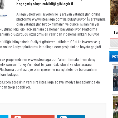
özgeçmiş oluşturabildiği gibi açık il
Aliağa Belediyesi, işveren ile iş arayan vatandaşları online
platformu www.istealiaga.com’da buluşturuyor. İş arayışında
olan vatandaşlar, birçok firmanın ve güncel iş ilanının yer
uşturabildiği gibi açık ilanlara da hemen başvurabiliyor. Platforma
Tü
lunanların oluşturduğu özgeçmişleri yakından inceleme imkanı buluyor.
ürlüğü, bünyesinde faaliyet gösteren İstihdam Ofisi ile işveren ve iş
n online kariyer platformu istealiaga.com projesini de hayata geçirdi.
FOT
larak projelendirilen www.istealiaga.com’ahem firmalar hem de iş
yelik sonrası Türkiye’nin dört bir yanındaki ulusal ve uluslararası
. Platforma ücretsiz üye olan işverenler ise iş talebinde bulunanların
mkanı buluyor.
aga.com adresinin yanı sıra istealiaga sosyal medya hesaplarında da
ından takip edebiliyor.
De
Al