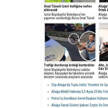
Onat Tüneli İzmir trafiğine nefes
Aliağa
aldıracak
Ortak 
İzmir Büyükşehir Belediyesi’nin
Aliağa 
yapımını sürdürdüğü Buca Onat Tüneli
ve Sana
tamamlandığında, Buca ile Bornova
ilçede 
arasındaki ulaşım 45 dakikadan 10
danışma
dakikaya inecek.
toplantı
Trafiği durdurup ördeği kurtardılar
Alto, 
Gdz Ele
İzmir Büyükşehir Belediyesi zabıta
ekipleri, Karşıyaka'da taksilere yönelik
Aliağa 
denetm sırasında araçların arasında
sektörü
kalan yeşilbaşlı dişi ördeği fark ederek
üzerine
trafiği durdurdu.
yetkili
Chp Aliağa'da Toplu İstifa: Yönetim Ve Üye
Görüşm
odası d
Aliağa-Midilli Hattında 3,5 Ayda 25 Bin Yo
şartlar
Petrol-İş Sendikası Genel Başkanı Süleym
değerle
Aliağa Sanat Günleri Şakran Zeytin Ve Deniz