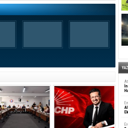
YA
A
İn
Ha
En
Al
E
Er