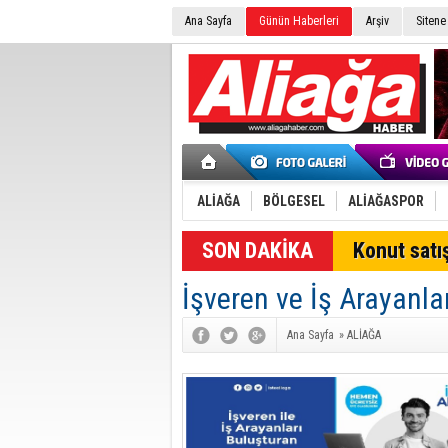
Ana Sayfa
Günün Haberleri
Arşiv
Sitene
ALİAĞA
BÖLGESEL
ALİAĞASPOR
SON DAKİKA
Konut satış
İşveren ve İş Arayanla
Ana Sayfa
»
ALİAĞA