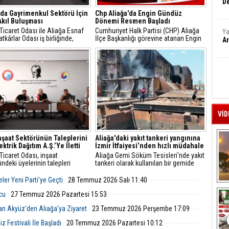
De
'da Gayrimenkul Sektörü İçin
Chp Aliağa'da Engin Gündüz
Akıl Buluşması
Dönemi Resmen Başladı
Ticaret Odası ile Aliağa Esnaf
Cumhuriyet Halk Partisi (CHP) Aliağa
Ya
tkârlar Odası iş birliğinde,
İlçe Başkanlığı görevine atanan Engin
Ar
faaliyet gösteren gayrimenkul
Gündüz, sosyal medya hesabından
nlarıyla sektörel istişare
yaptığı açıklamayla yeni döneme ilişkin
sı gerçekleştirildi.
mesajlar verdi.
VİD
İnşaat Sektörünün Taleplerini
Aliağa'daki yakıt tankeri yangınına
ktrik Dağıtım A.Ş.’Ye İletti
İzmir İtfaiyesi’nden hızlı müdahale
Ticaret Odası, inşaat
Aliağa Gemi Söküm Tesisleri'nde yakıt
ndeki üyelerinin talepleri
tankeri olarak kullanılan bir gemide
 GDZ Elektrik Dağıtım
yangın çıktı. İzmir Büyükşehir
leriyle toplantı düzenledi.
Belediyesi İtfaiye Dairesi Başkanlığı
ler Yeni Parti'ye Geçti
28 Temmuz 2026 Salı 11:40
ede sayaç panosu ve enerji
ekipleri, ihbarın ardından hızla bölgeye
A
üzenlemeleriyle ilgili yeni
ulaştı.
lcu
27 Temmuz 2026 Pazartesi 15:53
 ve başvuru süreçleri
an Akyüz'den Aliağa'ya Ziyaret
23 Temmuz 2026 Perşembe 17:09
ndirildi.
 Festivali İle Başladı
20 Temmuz 2026 Pazartesi 10:12