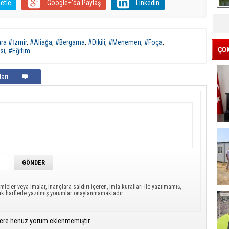
etle
Google+'da Paylaş
LinkedIn
ra #İzmir
,
#Aliağa
,
#Bergama
,
#Dikili
,
#Menemen
,
#Foça
,
ÇO
si
,
#Eğitim
arı
mleler veya imalar, inançlara saldırı içeren, imla kuralları ile yazılmamış,
ük harflerle yazılmış yorumlar onaylanmamaktadır.
ere henüz yorum eklenmemiştir.