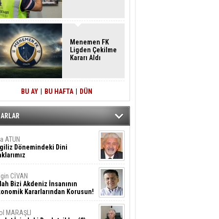
Menemen FK
Ligden Çekilme
Kararı Aldı
BU AY
|
BU HAFTA
|
DÜN
ZARLAR
ta ATUN
giliz Dönemindeki Dini
klarımız
gin CİVAN
lah Bizi Akdeniz İnsanının
konomik Kararlarından Korusun!
ol MARAŞLI