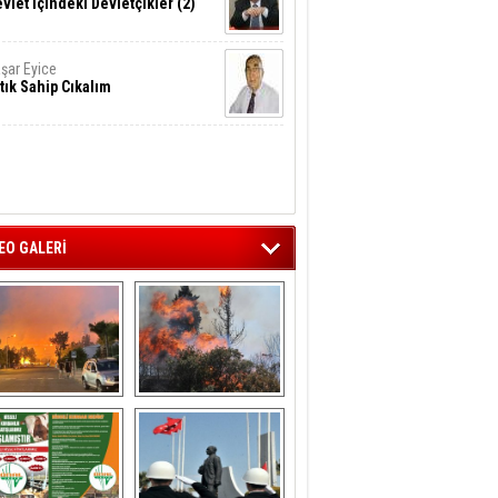
vlet İçindeki Devletçikler (2)
şar Eyice
tık Sahip Cıkalım
EO GALERİ
liağa ‘da  otluk 
Aliağa'nın Ciğerleri 
alanda çıkan 
Yandı
yangın evlere 
sıçramadan 
söndürüldü