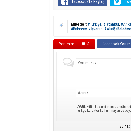
Facebook'ta Paylaş
Twe
Etiketler:
#Türkiye
,
#İstanbul
,
#Anka
#Bakırçay
,
#İşveren
,
#AliağaBelediye
Yorumlar
0
Facebook Yoruml
UYARI:
Küfür, hakaret, rencide edici cü
Türkçe karakter kullanılmayan ve büy
Bu hab