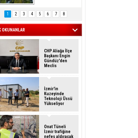
Hasan Eser'in 
Objektifinden
1
2
3
4
5
6
7
8
K OKUNANLAR
CHP Aliağa İlçe
Başkanı Engin
Gündüz'den
Meclis
Üyelerine İstifa
Çağrısı
İzmir'in
Kuzeyinde
Teknoloji Üssü
Yükseliyor
Onat Tüneli
İzmir trafiğine
nefes aldıracak