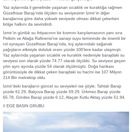
Yaz aylarında il genelinde yaşanan sıcaklık ve kuraklığa rağmen
Güzelhisar Barajı’nda ölçülen su seviyesinin İzmir’in diğer
barajlarına göre daha yüksek seviyede olması dikkat çekerken
bölge halkını da sevindirdi.
İzmir’in günlük su ihtiyacının bir kısmını karşılamasının yanı sıra
Petkim ve Aliağa Rafinerisi’ne sanayi suyu temininde de önemli bir
rol oynayan Güzelhisar Barajı’nda, kış aylarındaki sağanak
yağışların etkisiyle doluluk oranı yüzde 100’lere kadar ulaşmıştı.
Yaz aylarında yaşanan sıcaklık ve kuraklık nedeniyle barajdaki su
seviyesi son olarak yüzde 74.77 olarak ölçüldü. Su seviyesi geçen
yılın aynı ayında yüzde 54 olarak ölçülmüştü. Doğa harikası
görüntüsüyle de dikkat çeken barajdaki su hacmi ise 107 Milyon
214 Bin metreküp oldu.
İzmir'deki barajların güncel su seviyeleri ise şöyle; Tahtalı Barajı
yüzde 61.29, Balçova Barajı yüzde 59.29, Ürkmez Barajı yüzde
65.78, Gördes Barajı yüzde 6.12, Alaçatı Kutlu Aktaş yüzde 51.94.
// EGE BASIN GRUBU