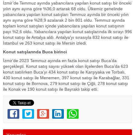
İzmir’de Temmuz ayında yabancılara yapılan konut satışı bir önceki
yılın aynı ayına göre %36,0 artarak 68 oldu. Ülkemiz genelinde
yabancılara yapılan konut satışları Temmuz ayında bir önceki yılın
aynı ayına göre %28,9 azalarak 2 bin 801 oldu. Temmuz ayında
toplam konut satışları içinde yabancılara yapılan konut satışının
payı %2,6 oldu. Yabancılara yapılan konut satışlarında ilk sırayı 996
konut satışı ile Antalya aldı. Antalya'yı sırasıyla 832 konut satışı ile
İstanbul ve 263 konut satışı ile Mersin izledi.
Konut satışlarında Buca birinci
İzmir'de 2023 Temmuz ayında en fazla konut satışı Buca’da
gerçekleşti. Konut satış sayısı yüksek olan ilçelerden Buca’da 623
konut satılırken Buca’yı 434 konut satışı ile Karşıyaka ve Torbalı,
430 konut satışı ile Menemen, 397 konut satışı ile Karabağlar, 331
konut satışı ile Bornova, 279 konut satışı ile Çiğli, 278 konut satışı
ile Konak ve 190 konut satışı ile Bayraklı takip etti.