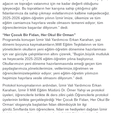
ağacın ve toprağın vatanımız için ne kadar değerli olduğunu
işleyeceğiz. Bu toprakların her karışına sahip çıktığımız gibi
fidanlarımıza da sahip çıkmayı evlatlarımızın kalbine nakşedeceğiz.
2025-2026 eğitim-öğretim yılının İzmir’imize, ülkemize ve tüm
eğitim camiamıza hayırlara vesile olmasını temenni ediyor; tüm
öğrencilerimize başarılar diliyorum.” dedi.
“Her Çocuk Bir Fidan, Her Okul Bir Orman”
Programda konuşan İzmir Vali Yardımcısı Erkan Karahan, yaz
dönemi boyunca kaymakamların,Millî Eğitim Teşkilatının ve tüm
yöneticilerin okulların yeni eğitim-öğretim dönemine hazırlanması
için var gücüyle çalıştıklarının altını çizerek, “Bugün,büyük mutluluk
ve heyecanla 2025-2026 eğitim-öğretim yılına başlıyoruz.
Okullarımızın yeni döneme hazırlanmasında emeği geçen tüm
paydaşlarımıza,yöneticilerimize, velilerimize,öğretmen ve
öğrencilerimizeteşekkür ediyor; yeni eğitim-öğretim yılımızın
hepimize hayırlara vesile olmasını diliyorum.” dedi.
Protokol konuşmalarının ardından, İzmir Vali Yardımcısı Erkan
Karahan, İzmir İl Millî Eğitim Müdürü Dr. Ömer Yahşi ve protokol
üyeleri, öğrencilerle birlikte ilk ders zilini çaldı.Öğrencilerle protokol
üyelerinin birlikte gerçekleştirdiği ‘Her Çocuk Bir Fidan, Her Okul Bir
Orman’ sloganıyla başlatılan fidan dikimibüyük bir ilgi
gördü.Sınıflarda tüm öğrencilere, fidan ve hediyeleri dağıtan İzmir