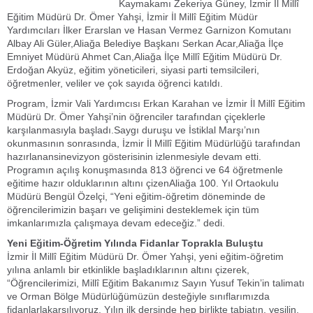
Kaymakamı Zekeriya Güney, İzmir İl Millî
Eğitim Müdürü Dr. Ömer Yahşi, İzmir İl Millî Eğitim Müdür
Yardımcıları İlker Erarslan ve Hasan Vermez Garnizon Komutanı
Albay Ali Güler,Aliağa Belediye Başkanı Serkan Acar,Aliağa İlçe
Emniyet Müdürü Ahmet Can,Aliağa İlçe Millî Eğitim Müdürü Dr.
Erdoğan Akyüz, eğitim yöneticileri, siyasi parti temsilcileri,
öğretmenler, veliler ve çok sayıda öğrenci katıldı.
Program, İzmir Vali Yardımcısı Erkan Karahan ve İzmir İl Millî Eğitim
Müdürü Dr. Ömer Yahşi’nin öğrenciler tarafından çiçeklerle
karşılanmasıyla başladı.Saygı duruşu ve İstiklal Marşı’nın
okunmasının sonrasında, İzmir İl Millî Eğitim Müdürlüğü tarafından
hazırlanansinevizyon gösterisinin izlenmesiyle devam etti.
Programın açılış konuşmasında 813 öğrenci ve 64 öğretmenle
eğitime hazır olduklarının altını çizenAliağa 100. Yıl Ortaokulu
Müdürü Bengül Özelçi, “Yeni eğitim-öğretim döneminde de
öğrencilerimizin başarı ve gelişimini desteklemek için tüm
imkanlarımızla çalışmaya devam edeceğiz.” dedi.
Yeni Eğitim-Öğretim Yılında Fidanlar Toprakla Buluştu
İzmir İl Millî Eğitim Müdürü Dr. Ömer Yahşi, yeni eğitim-öğretim
yılına anlamlı bir etkinlikle başladıklarının altını çizerek,
“Öğrencilerimizi, Millî Eğitim Bakanımız Sayın Yusuf Tekin’in talimatı
ve Orman Bölge Müdürlüğümüzün desteğiyle sınıflarımızda
fidanlarlakarşılıyoruz. Yılın ilk dersinde hep birlikte tabiatın, yeşilin,