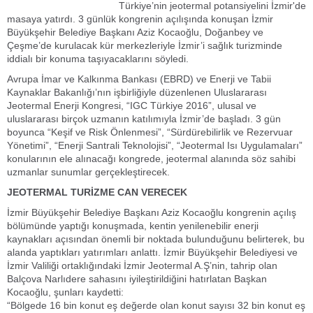
Türkiye’nin jeotermal potansiyelini İzmir'de
masaya yatırdı. 3 günlük kongrenin açılışında konuşan İzmir
Büyükşehir Belediye Başkanı Aziz Kocaoğlu, Doğanbey ve
Çeşme’de kurulacak kür merkezleriyle İzmir’i sağlık turizminde
iddialı bir konuma taşıyacaklarını söyledi.
Avrupa İmar ve Kalkınma Bankası (EBRD) ve Enerji ve Tabii
Kaynaklar Bakanlığı’nın işbirliğiyle düzenlenen Uluslararası
Jeotermal Enerji Kongresi, “IGC Türkiye 2016”, ulusal ve
uluslararası birçok uzmanın katılımıyla İzmir’de başladı. 3 gün
boyunca “Keşif ve Risk Önlenmesi”, “Sürdürebilirlik ve Rezervuar
Yönetimi”, “Enerji Santrali Teknolojisi”, “Jeotermal Isı Uygulamaları”
konularının ele alınacağı kongrede, jeotermal alanında söz sahibi
uzmanlar sunumlar gerçekleştirecek.
JEOTERMAL TURİZME CAN VERECEK
İzmir Büyükşehir Belediye Başkanı Aziz Kocaoğlu kongrenin açılış
bölümünde yaptığı konuşmada, kentin yenilenebilir enerji
kaynakları açısından önemli bir noktada bulunduğunu belirterek, bu
alanda yaptıkları yatırımları anlattı. İzmir Büyükşehir Belediyesi ve
İzmir Valiliği ortaklığındaki İzmir Jeotermal A.Ş’nin, tahrip olan
Balçova Narlıdere sahasını iyileştirildiğini hatırlatan Başkan
Kocaoğlu, şunları kaydetti:
“Bölgede 16 bin konut eş değerde olan konut sayısı 32 bin konut eş