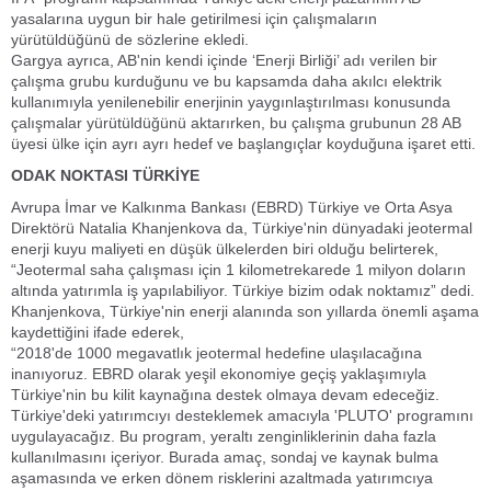
yasalarına uygun bir hale getirilmesi için çalışmaların
yürütüldüğünü de sözlerine ekledi.
Gargya ayrıca, AB'nin kendi içinde ‘Enerji Birliği’ adı verilen bir
çalışma grubu kurduğunu ve bu kapsamda daha akılcı elektrik
kullanımıyla yenilenebilir enerjinin yaygınlaştırılması konusunda
çalışmalar yürütüldüğünü aktarırken, bu çalışma grubunun 28 AB
üyesi ülke için ayrı ayrı hedef ve başlangıçlar koyduğuna işaret etti.
ODAK NOKTASI TÜRKİYE
Avrupa İmar ve Kalkınma Bankası (EBRD) Türkiye ve Orta Asya
Direktörü Natalia Khanjenkova da, Türkiye'nin dünyadaki jeotermal
enerji kuyu maliyeti en düşük ülkelerden biri olduğu belirterek,
“Jeotermal saha çalışması için 1 kilometrekarede 1 milyon doların
altında yatırımla iş yapılabiliyor. Türkiye bizim odak noktamız” dedi.
Khanjenkova, Türkiye'nin enerji alanında son yıllarda önemli aşama
kaydettiğini ifade ederek,
“2018'de 1000 megavatlık jeotermal hedefine ulaşılacağına
inanıyoruz. EBRD olarak yeşil ekonomiye geçiş yaklaşımıyla
Türkiye'nin bu kilit kaynağına destek olmaya devam edeceğiz.
Türkiye'deki yatırımcıyı desteklemek amacıyla 'PLUTO' programını
uygulayacağız. Bu program, yeraltı zenginliklerinin daha fazla
kullanılmasını içeriyor. Burada amaç, sondaj ve kaynak bulma
aşamasında ve erken dönem risklerini azaltmada yatırımcıya