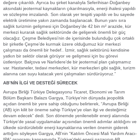
değere çıkarıldı. Ayrıca bu şirket kanalıyla Seferihisar-Doğanbey
aksındaki jeotermal kaynakların çıkarılmasıyla, enerji ihalesi yapıldı
ve sözleşme imzalandı. Son olarak yer tespiti yapıldı ve bu sayede
elektrik üretimine yakın zamanda başlanacak. Bunun yanı sıra
sağlık turizmin gelişmesi için Doğanbey’de 42 bin m² arazide, kür
merkezi kurarak sağlık sektöründe de gelişerek önemli bir güç
olacağız. Çeşme Belediyesi’nin de içerisinde bulunduğu çok ortaklı
bir şirketle Çeşme’de kurmak üzere olduğumuz kür merkezi
çalışması da önemli bir hedef.. İzmir, sağlık sektörünü kendisine
yatkın bir sektör olarak görüyor ve gelişmesi için bu görevi
üstleniyor. Balçova ve Narlıdere’de bir jeotermal plan çalışmamız
var. Hastaneler, tedavi merkezleri, kür merkezleri gibi sağlık, turizm
alanına can suyu katacak yeni çalışmaları sürdürüyoruz.”
AB’NİN İLGİ VE DESTEĞİ SÜRECEK
Avrupa Birliği Türkiye Delegasyonu Ticaret, Ekonomi ve Tarım
Bölüm Başkanı Balazs Gargya, Türkiye'nin dünyada jeopolitik
açıdan önemli bir yere sahip olduğunu belirterek, “Avrupa Birliği
(AB) için kilit bir öneme sahip Türkiye'ye olan ilgi ve desteğimiz
devam edecek” dedi. Son dönemde yenilenebilir enerji alanında
Türkiye'de yasal uygulamalar açısından önemli adımlar atıldığını ve
ülkede sürdürülebilir enerji kaynaklarına verilen önemin giderek
arttığını söyleyen Gargya, AB'nin “Katılım Öncesi Mali Yardım Aracı-
IPA” programı kapsamında Türkiye'deki enerji pazarının AB