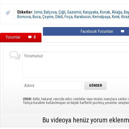
Etiketler:
İzmir
,
Balçova
,
Çiğli
,
Gaziemir
,
Karşıyaka
,
Konak
,
Aliağa
,
Bay
Bornova
,
Buca
,
Çeşme
,
Dikili
,
Foça
,
Karaburun
,
Kemalpaşa
,
Kınık
,
Kira
Facebook Yorumları
Yorumlar
0
UYARI:
Küfür, hakaret, rencide edici cümleler veya imalar, inançlara saldırı i
Türkçe karakter kullanılmayan ve büyük harflerle yazılmış yorumlar onayl
Bu videoya henüz yorum eklenm