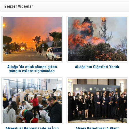
Benzer Videolar
Aliağa ‘da otluk alanda çıkan
Aliağa'nın Ciğerleri Yandı
yangın evlere sıçramadan
söndürüldü
Aliağalılar Depremzedeler İçin
Aliağa Belediyesi 4.Plant