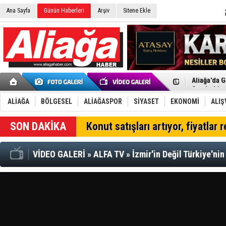
Ana Sayfa
Günün Haberleri
Arşiv
Sitene Ekle
Menemen FK
Aliağa'da G
Çandarlı’n
Furkan Yön
Chp Aliağa
ALİAĞA
BÖLGESEL
ALİAĞASPOR
SİYASET
EKONOMİ
ALIŞ
AK Parti Al
SOCAR Türk
SON DAKİKA
Konut satışları artıyor, fiyatlar 
Trafiği dur
Alto, İnşaa
TÜVTÜRK’te
VİDEO GALERİ
»
ALFA TV
»
İzmir'in Değil Türkiye'nin
Aliağa'daki
Chp Aliağa'
Dikili'de D
Helvacı’nın
Aliağa-Midi