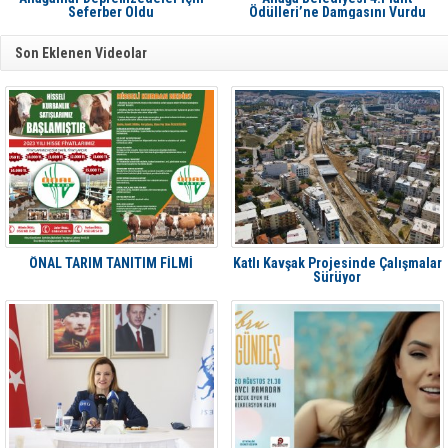
Seferber Oldu
Ödülleri’ne Damgasını Vurdu
Son Eklenen Videolar
ÖNAL TARIM TANITIM FİLMİ
Katlı Kavşak Projesinde Çalışmalar
Sürüyor