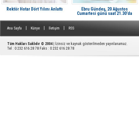
Rektör Hotar Dört Yılını Anlattı
Ebru Gündeş, 20 Ağustos
Cumartesi günü saat 21.30’da
Aliağa'da Avcı Ramadan’da
|
|
|
Ana Sayfa
Künye
İletişim
RSS
Tüm Hakları Saklıdır © 2004
| İzinsiz ve kaynak gösterilmeden yayınlanamaz.
Tel : 0 232 616 28 78 Faks : 0 232 616 28 78