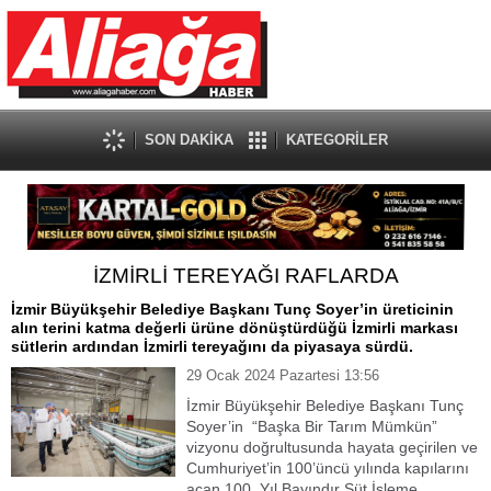
SON DAKİKA
KATEGORİLER
İZMİRLİ TEREYAĞI RAFLARDA
İzmir Büyükşehir Belediye Başkanı Tunç Soyer’in üreticinin
alın terini katma değerli ürüne dönüştürdüğü İzmirli markası
sütlerin ardından İzmirli tereyağını da piyasaya sürdü.
29 Ocak 2024 Pazartesi 13:56
İzmir Büyükşehir Belediye Başkanı Tunç
Soyer’in “Başka Bir Tarım Mümkün”
vizyonu doğrultusunda hayata geçirilen ve
Cumhuriyet’in 100’üncü yılında kapılarını
açan 100. Yıl Bayındır Süt İşleme