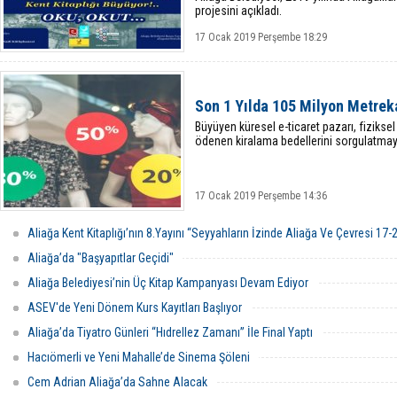
projesini açıkladı.
17 Ocak 2019 Perşembe 18:29
Son 1 Yılda 105 Milyon Metre
Büyüyen küresel e-ticaret pazarı, fizikse
ödenen kiralama bedellerini sorgulatma
17 Ocak 2019 Perşembe 14:36
Aliağa Kent Kitaplığı’nın 8.Yayını “Seyyahların İzinde Aliağa Ve Çevresi 17-2
Aliağa’da "Başyapıtlar Geçidi"
Aliağa Belediyesi’nin Üç Kitap Kampanyası Devam Ediyor
ASEV'de Yeni Dönem Kurs Kayıtları Başlıyor
Aliağa’da Tiyatro Günleri “Hıdrellez Zamanı” İle Final Yaptı
Hacıömerli ve Yeni Mahalle’de Sinema Şöleni
Cem Adrian Aliağa’da Sahne Alacak