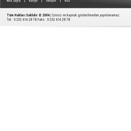
|
|
|
Ana Sayfa
Künye
İletişim
RSS
Tüm Hakları Saklıdır © 2004
| İzinsiz ve kaynak gösterilmeden yayınlanamaz.
Tel : 0 232 616 28 78 Faks : 0 232 616 28 78