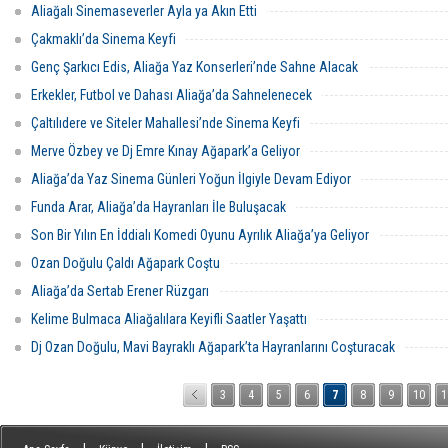
Aliağalı Sinemaseverler Ayla ya Akın Etti
Çakmaklı’da Sinema Keyfi
Genç Şarkıcı Edis, Aliağa Yaz Konserleri’nde Sahne Alacak
Erkekler, Futbol ve Dahası Aliağa’da Sahnelenecek
Çaltılıdere ve Siteler Mahallesi’nde Sinema Keyfi
Merve Özbey ve Dj Emre Kınay Ağapark’a Geliyor
Aliağa’da Yaz Sinema Günleri Yoğun İlgiyle Devam Ediyor
Funda Arar, Aliağa’da Hayranları İle Buluşacak
Son Bir Yılın En İddialı Komedi Oyunu Ayrılık Aliağa’ya Geliyor
Ozan Doğulu Çaldı Ağapark Coştu
Aliağa’da Sertab Erener Rüzgarı
Kelime Bulmaca Aliağalılara Keyifli Saatler Yaşattı
Dj Ozan Doğulu, Mavi Bayraklı Ağapark’ta Hayranlarını Coşturacak
3
4
5
6
7
8
9
10
1