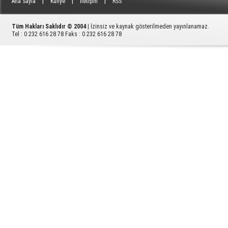
|
|
|
Ana Sayfa
Künye
İletişim
RSS
Tüm Hakları Saklıdır © 2004
| İzinsiz ve kaynak gösterilmeden yayınlanamaz.
Tel : 0 232 616 28 78 Faks : 0 232 616 28 78