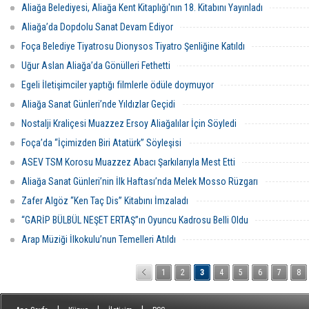
Aliağa Belediyesi, Aliağa Kent Kitaplığı'nın 18. Kitabını Yayınladı
Aliağa’da Dopdolu Sanat Devam Ediyor
Foça Belediye Tiyatrosu Dionysos Tiyatro Şenliğine Katıldı
Uğur Aslan Aliağa’da Gönülleri Fethetti
Egeli İletişimciler yaptığı filmlerle ödüle doymuyor
Aliağa Sanat Günleri’nde Yıldızlar Geçidi
Nostalji Kraliçesi Muazzez Ersoy Aliağalılar İçin Söyledi
Foça’da ‘‘İçimizden Biri Atatürk’’ Söyleşisi
ASEV TSM Korosu Muazzez Abacı Şarkılarıyla Mest Etti
Aliağa Sanat Günleri’nin İlk Haftası’nda Melek Mosso Rüzgarı
Zafer Algöz “Ken Taç Dis” Kitabını İmzaladı
“GARİP BÜLBÜL NEŞET ERTAŞ”ın Oyuncu Kadrosu Belli Oldu
Arap Müziği İlkokulu’nun Temelleri Atıldı
1
2
3
4
5
6
7
8