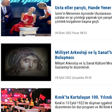
Usta eller yarıştı, Hande Yene
İzmir'in Menemen ilçesinde Uluslararas
ustalar en iyi çömleği yapmak için yarış
çömlek tezgahının başına geçti.
09 Ekim 2022 Pazar 08:53
Milliyet Arkeoloji ve İş Sanat
Buluşması
Milliyet Arkeoloji ve İş Sanat Kültürel M
Gaziantep'te düzenlendi.
28 Eylül 2022 Çarşamba 09:03
Kınık’ta Kurtuluşun 100. Yılınd
Kınık’ın 13 Eylül 1922'de düşman işgalin
düzenlenen bir dizi program ve Ali Kınık k