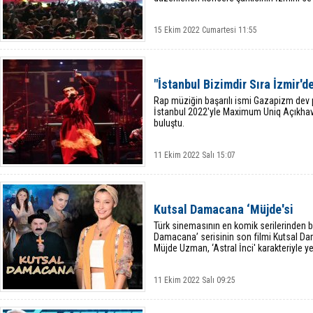
15 Ekim 2022 Cumartesi 11:55
"İstanbul Bizimdir Sıra İzmir'd
Rap müziğin başarılı ismi Gazapizm dev
İstanbul 2022'yle Maximum Uniq Açıkhav
buluştu.
11 Ekim 2022 Salı 15:07
Kutsal Damacana ‘Müjde'si
​Türk sinemasının en komik serilerinden bi
Damacana’ serisinin son filmi Kutsal 
Müjde Uzman, ‘Astral İnci' karakteriyle ye
11 Ekim 2022 Salı 09:25