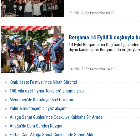
15 Eylül 2022 Perşembe 09:35
Bergama 14 Eylül’ü coşkuyla k
14 Eylül Bergama’nın Düşman İşgalinden 
diyarı kadim şehir Bergama’da coşkuyla 
14 Eylül 2022 Çarşamba 14:10
Kınık Hasat Festivali'nde Nikah Sürprizi
100. yıla özel “İzmir Türküleri” albümü çıktı
Menemen’de Kurtuluşa Özel Program
Yalın'la muhteşem bir yaz akşamı!
Aliağa Sanat Günleri’nde Coşku ve Kahkaha Bir Arada
Aliağa’da Ebru Gündeş Rüzgarı
Fettah Can ‘Aliağa Sanat Günleri’nde Sahne Aldı