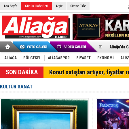
Ana Sayfa
Günün Haberleri
Arşiv
Sitene Ekle
Menemen FK
Aliağa'da G
Çandarlı’n
Furkan Yön
Chp Aliağa
ALİAĞA
BÖLGESEL
ALİAĞASPOR
SİYASET
EKONOMİ
ALIŞ
AK Parti Al
SOCAR Türk
SON DAKİKA
Konut satışları artıyor, fiyatlar 
Trafiği dur
Alto, İnşaa
TÜVTÜRK’te
KÜLTÜR SANAT
Aliağa'daki
Chp Aliağa'
Dikili'de D
Helvacı’nın
Aliağa-Midi