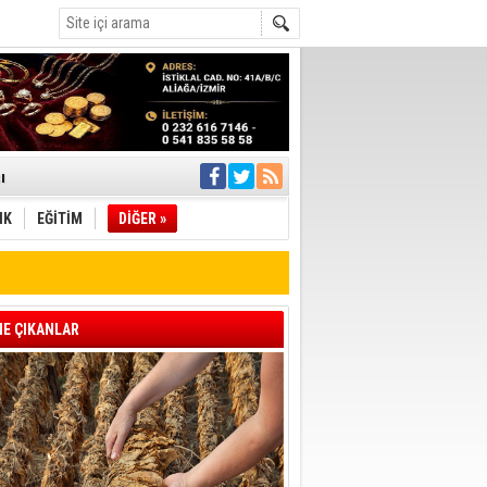
ı
IK
EĞİTİM
DİĞER »
pıldı
 Toplandı
A.Ş.’Ye İletti
Çağrısı
E ÇIKANLAR
 hızlı müdahale
'ye Geçti