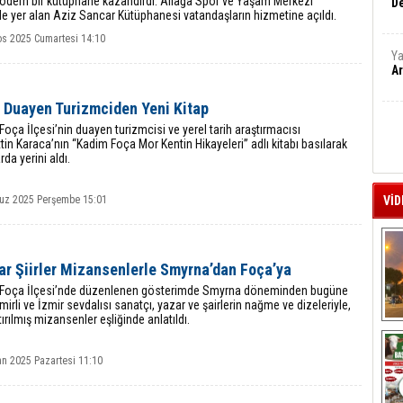
odern bir kütüphane kazandırdı. Aliağa Spor ve Yaşam Merkezi
De
de yer alan Aziz Sancar Kütüphanesi vatandaşların hizmetine açıldı.
os 2025 Cumartesi 14:10
Ya
Ar
ı Duayen Turizmciden Yeni Kitap
 Foça İlçesi’nin duayen turizmcisi ve yerel tarih araştırmacısı
in Karaca’nın “Kadim Foça Mor Kentin Hikayeleri” adlı kitabı basılarak
rda yerini aldı.
z 2025 Perşembe 15:01
VİD
ar Şiirler Mizansenlerle Smyrna’dan Foça’ya
n Foça İlçesi’nde düzenlenen gösterimde Smyrna döneminden bugüne
zmirli ve İzmir sevdalısı sanatçı, yazar ve şairlerin nağme ve dizeleriyle,
ırılmış mizansenler eşliğinde anlatıldı.
A
an 2025 Pazartesi 11:10