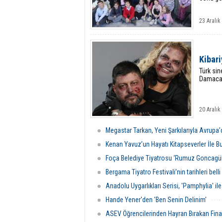
23 Aralık
Kibari
Türk sin
Damacana
20 Aralı
Megastar Tarkan, Yeni Şarkılarıyla Avrupa’
Kenan Yavuz’un Hayatı Kitapseverler İle B
Foça Belediye Tiyatrosu ‘Rumuz Goncagül
Bergama Tiyatro Festivali’nin tarihleri belli
Anadolu Uygarlıkları Serisi, 'Pamphylia' i
Hande Yener'den 'Ben Senin Delinim'
ASEV Öğrencilerinden Hayran Bırakan Fina