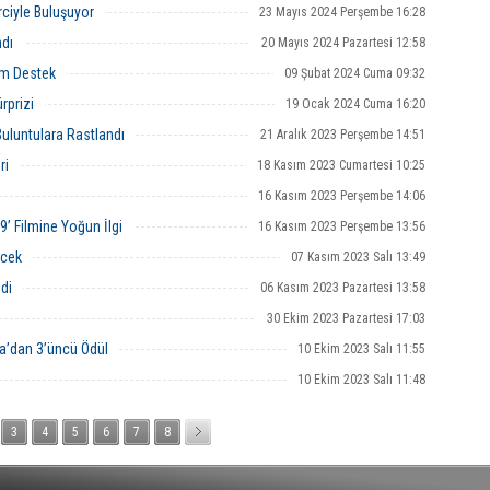
rciyle Buluşuyor
23 Mayıs 2024 Perşembe 16:28
ndı
20 Mayıs 2024 Pazartesi 12:58
am Destek
09 Şubat 2024 Cuma 09:32
rprizi
19 Ocak 2024 Cuma 16:20
Buluntulara Rastlandı
21 Aralık 2023 Perşembe 14:51
ri
18 Kasım 2023 Cumartesi 10:25
16 Kasım 2023 Perşembe 14:06
9’ Filmine Yoğun İlgi
16 Kasım 2023 Perşembe 13:56
ecek
07 Kasım 2023 Salı 13:49
di
06 Kasım 2023 Pazartesi 13:58
30 Ekim 2023 Pazartesi 17:03
a’dan 3’üncü Ödül
10 Ekim 2023 Salı 11:55
10 Ekim 2023 Salı 11:48
3
4
5
6
7
8