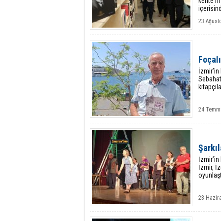
kente m
içerisin
23 Ağust
Foçal
İzmir’in
Sebahatt
kitapçıla
24 Temmu
Şarkıl
İzmir’i
İzmir, İ
oyunlaşt
23 Hazir