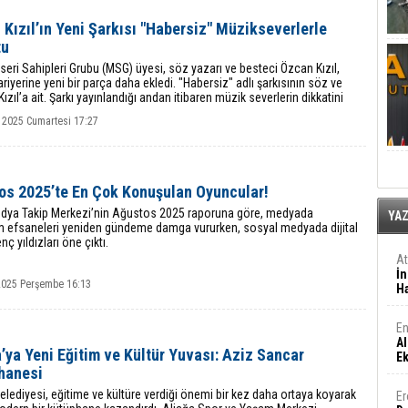
Kızıl’ın Yeni Şarkısı "Habersiz" Müzikseverlerle
tu
seri Sahipleri Grubu (MSG) üyesi, söz yazarı ve besteci Özcan Kızıl,
riyerine yeni bir parça daha ekledi. "Habersiz" adlı şarkısının söz ve
Kızıl’a ait. Şarkı yayınlandığı andan itibaren müzik severlerin dikkatini
 başardı.
 2025 Cumartesi 17:27
os 2025’te En Çok Konuşulan Oyuncular!
ya Takip Merkezi’nin Ağustos 2025 raporuna göre, medyada
YA
m efsaneleri yeniden gündeme damga vururken, sosyal medyada dijital
nç yıldızları öne çıktı.
A
İn
 2025 Perşembe 16:13
Ha
En
Al
’ya Yeni Eğitim ve Kültür Yuvası: Aziz Sancar
E
hanesi
elediyesi, eğitime ve kültüre verdiği önemi bir kez daha ortaya koyarak
Er