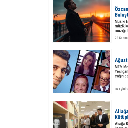
Özcan 
Buluş
Musiki E
müzik ka
müziği, 
çekmeyi
22 Kasım
Ağust
MTM Med
Yeşilça
çağın ge
04 Eylül
Aliağa
Kütüp
Aliağa B