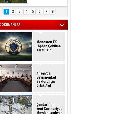
Hasan Eser'in 
Objektifinden
1
2
3
4
5
6
7
8
K OKUNANLAR
Menemen FK
Ligden Çekilme
Kararı Aldı
Aliağa'da
Gayrimenkul
Sektörü İçin
Ortak Akıl
Buluşması
Çandarlı’nın
yeni Cumhuriyet
Meydanı açılıyor