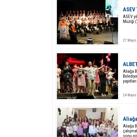
ASEV 
ASEV yıl
Müziği (
27 Mayıs 
ALBET
Aliağa B
Belediye
yapıtlar
24 Mayıs
Aliağa
Aliağa B
çalışmal
sonu gös