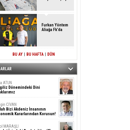
Furkan Yöntem
Aliağa Fk’da
BU AY
|
BU HAFTA
|
DÜN
ZARLAR
ta ATUN
giliz Dönemindeki Dini
klarımız
gin CİVAN
lah Bizi Akdeniz İnsanının
konomik Kararlarından Korusun!
ol MARAŞLI