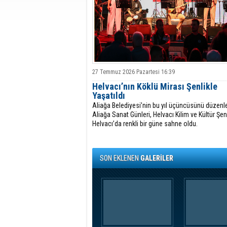
27 Temmuz 2026 Pazartesi 16:39
Helvacı’nın Köklü Mirası Şenlikle
Yaşatıldı
Aliağa Belediyesi’nin bu yıl üçüncüsünü düzenl
Aliağa Sanat Günleri, Helvacı Kilim ve Kültür Şenl
Helvacı’da renkli bir güne sahne oldu.
SON EKLENEN
GALERİLER