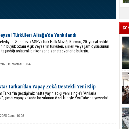
ÇO
eysel Türküleri Aliağa’da Yankılandı
elediyesi Sanatevi (ASEV) Türk Halk Müziği Korosu, 20. yüzyıl aşıklık
nin büyük ozanı Aşık Veysel’in türküleri, şiirleri ve yaşam öyküsünün
taşındığı anlatımlı bir konserle sanatseverlerle buluştu.
 2026 Cumartesi 10:56
tar Tarkan’dan Yapay Zekâ Destekli Yeni Klip
 Tarkan’ın geçtiğimiz hafta yayınladığı yeni single’ı “Anılarla
”, şimdi yapay zekada hazırlanan özel klibiyle YouTube’da yayında!
k 2025 Cuma 10:03