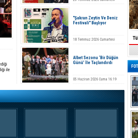
10:55
"Şakran Zeytin Ve Deniz
Festivali" Başlıyor
Tü
18 Temmuz 2026 Cumartesi
10:56
Albet Sezonu ‘Bir Düğün
Günü’ İle Taçlandırdı
ediği
FOT
iği ile
05 Haziran 2026 Cuma 16:19
De
Al