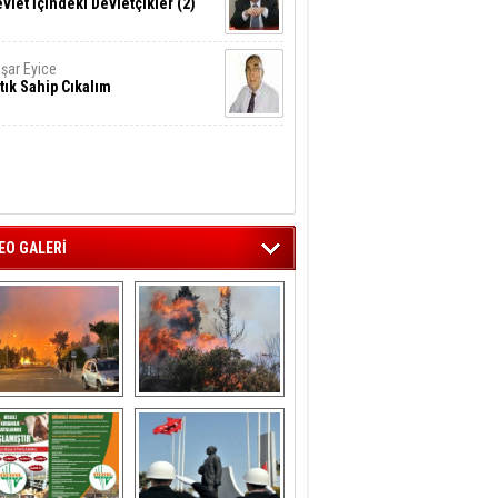
vlet İçindeki Devletçikler (2)
şar Eyice
tık Sahip Cıkalım
EO GALERİ
liağa ‘da  otluk 
Aliağa'nın Ciğerleri 
alanda çıkan 
Yandı
yangın evlere 
sıçramadan 
söndürüldü