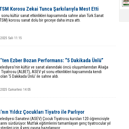
TSM Korosu Zekai Tunca Şarkılarıyla Mest Etti
 sonu kültür sanat etkinlikleri kapsamında sahne alan Türk Sanat
TSM) korosu sanat dolu bir geceye daha imza attı.
2025 Salı 11:15
’ten Ezber Bozan Performans: “5 Dakikada Ünlü”
elediyesi’nin kültür ve sanat alanındaki öncü oluşumlarından Aliağa
 Tiyatrosu (ALBET), ASEV yıl sonu etkinlikleri kapsamında kendi
ı olan ‘5 Dakikada Ünlü’ ile sahne aldı.
 2025 Cumartesi 14:05
’nın Yıldız Çocukları Tiyatro ile Parlıyor
elediyesi Sanatevi (ASEV) Çocuk Tiyatrosu kursları 120 öğrencisiyle
arını sürdürüyor. Mutfak eğitimlerini tamamlayan genç tiyatrocular yıl
terileri için 4 yeni oyuna hazırlanıyor.