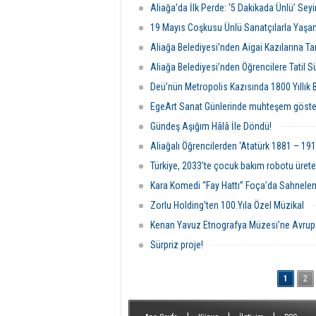
Aliağa’da İlk Perde: ‘5 Dakikada Ünlü’ Seyi
19 Mayıs Coşkusu Ünlü Sanatçılarla Yaşa
Aliağa Belediyesi’nden Aigai Kazılarına T
Aliağa Belediyesi’nden Öğrencilere Tatil Sü
Deü’nün Metropolis Kazısında 1800 Yıllık 
EgeArt Sanat Günlerinde muhteşem göste
Gündeş Aşığım Hâlâ İle Döndü!
Aliağalı Öğrencilerden ‘Atatürk 1881 – 191
Türkiye, 2033’te çocuk bakım robotu üret
Kara Komedi ‘‘Fay Hattı’’ Foça’da Sahnelen
Zorlu Holding'ten 100.Yıla Özel Müzikal
Kenan Yavuz Etnografya Müzesi’ne Avrup
Sürpriz proje!
1
2