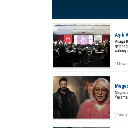
Aşık V
Aliağa B
geleneği
sahneye 
11 Nisan
Megas
Megastar
Yaşamak
19 Aralı