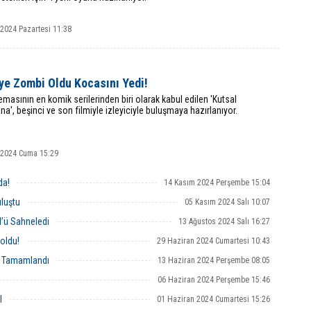
 2024 Pazartesi 11:38
ye Zombi Oldu Kocasını Yedi!
emasının en komik serilerinden biri olarak kabul edilen 'Kutsal
', beşinci ve son filmiyle izleyiciyle buluşmaya hazırlanıyor.
k 2024 Cuma 15:29
da!
14 Kasım 2024 Perşembe 15:04
uluştu
05 Kasım 2024 Salı 10:07
’ü Sahneledi
13 Ağustos 2024 Salı 16:27
 oldu!
29 Haziran 2024 Cumartesi 10:43
le Tamamlandı
13 Haziran 2024 Perşembe 08:05
06 Haziran 2024 Perşembe 15:46
l
01 Haziran 2024 Cumartesi 15:26