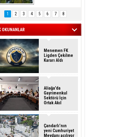
Hasan Eser'in 
Objektifinden
1
2
3
4
5
6
7
8
K OKUNANLAR
Menemen FK
Ligden Çekilme
Kararı Aldı
Aliağa'da
Gayrimenkul
Sektörü İçin
Ortak Akıl
Buluşması
Çandarlı’nın
yeni Cumhuriyet
Meydanı açılıyor