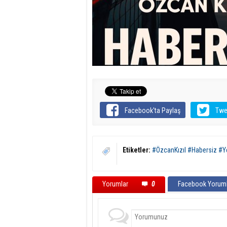
Facebook'ta Paylaş
Twe
Etiketler:
#ÖzcanKızıl #Habersiz #Y
Yorumlar
0
Facebook Yoruml