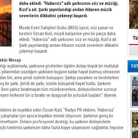
daha ekledi. "Habersiz" adlı şarkısının söz ve müziği,
Kızıl’a ait. Şarkı yayınlandığı andan itibaren müzik
severlerin dikkatini çekmeyi başardı.
Musiki Eseri Sahipleri Grubu (MSG) üyesi, söz yazarı ve
besteci Özcan Kızıl, müzik kariyerine yeni bir parça daha
Tü
ekledi. "Habersiz" adlı şarkısının söz ve müziği, Kızıl’a ait.
Şarkı yayınlandığı andan itibaren müzik severlerin dikkatini
çekmeyi başardı.
ekkür Mesajı
tığı açıklamada, şarkısına gösterilen ilgiden dolayı büyük bir mutluluk
FOT
lik yıllarımdan yazdığım şarkıların bugüne kadar hayat bulmuş olmasının
rdan biri, ama şimdi sizlerle buluşuyor. Şarkıyı yazarken ve bestelerken
 bir şarkı. Şimdi de şarkı, sizinle buluşarak hayat buldu. Şarkının
ti. Beni yalnız bırakmayan tüm müzikseverlere, dinleyicilerime sonsuz
en herkeste bir iz bırakır ve duygusal bir yolculuk başlatır." diyerek
ekibine de teşekkür eden Özcan Kızıl, "Radyo PR ekibine, 'Habersiz'
De
Al
 çalışmalar için ayrıca teşekkür etmek istiyorum. Şarkımın geniş bir
innettarım. Onların profesyonel desteği, bu şarkının dinleyicilerle
çlü tanıtımla şarkımızın daha fazla kişiye ulaşmasını sağladılar, hepsine