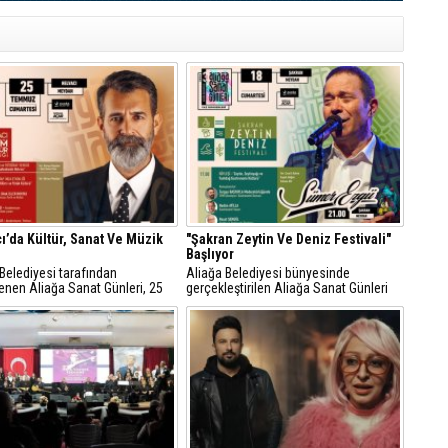
ı’da Kültür, Sanat Ve Müzik
"Şakran Zeytin Ve Deniz Festivali"
Başlıyor
Belediyesi tarafından
Aliağa Belediyesi bünyesinde
enen Aliağa Sanat Günleri, 25
gerçekleştirilen Aliağa Sanat Günleri
 Cumartesi günü Helvacı’da
kapsamında düzenlenen "Şakran
nden renkli etkinliklerle devam
Zeytin ve Deniz Festivali", 18 Temmuz
.
Cumartesi günü gastronomi, söyleşi,
deniz gösterileri ve konserleri içeren
zengin bir programla vatandaşlarla
buluşuyor.