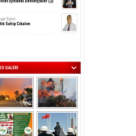
vlet İçindeki Devletçikler (2)
şar Eyice
tık Sahip Cıkalım
EO GALERİ
liağa ‘da  otluk 
Aliağa'nın Ciğerleri 
alanda çıkan 
Yandı
yangın evlere 
sıçramadan 
söndürüldü