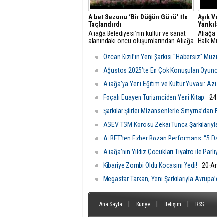
Albet Sezonu ‘Bir Düğün Günü’ İle
Aşık V
Taçlandırdı
Yankıl
Aliağa Belediyesi’nin kültür ve sanat
Aliağa 
alanındaki öncü oluşumlarından Aliağa
Halk Mü
Belediye Tiyatrosu (ALBET), Aliağa
geleneğ
Belediyesi Sanatevi (ASEV) yıl sonu
türküle
Özcan Kızıl’ın Yeni Şarkısı "Habersiz" Müz
etkinlikleri kapsamında sahnelediği “Bir
sahneye
Düğün Günü” adlı oyunla
sanatse
Ağustos 2025’te En Çok Konuşulan Oyunc
tiyatroseverlere unutulmaz bir gece
Aliağa’ya Yeni Eğitim ve Kültür Yuvası: A
yaşattı
Foçalı Duayen Turizmciden Yeni Kitap
24
Şarkılar Şiirler Mizansenlerle Smyrna’dan 
ASEV TSM Korosu Zekai Tunca Şarkılarıyla
ALBET’ten Ezber Bozan Performans: “5 Da
Aliağa’nın Yıldız Çocukları Tiyatro ile Parlı
Kibariye Zombi Oldu Kocasını Yedi!
20 Ar
Megastar Tarkan, Yeni Şarkılarıyla Avrupa’
|
|
|
Ana Sayfa
Künye
İletişim
RSS