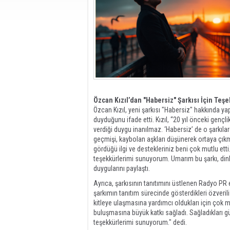
Özcan Kızıl’dan "Habersiz" Şarkısı İçin Teş
Özcan Kızıl, yeni şarkısı "Habersiz" hakkında yap
duyduğunu ifade etti. Kızıl, “20 yıl önceki genç
verdiği duygu inanılmaz. ‘Habersiz’ de o şarkıla
geçmişi, kaybolan aşkları düşünerek ortaya çıkmış
gördüğü ilgi ve destekleriniz beni çok mutlu et
teşekkürlerimi sunuyorum. Umarım bu şarkı, dinley
duygularını paylaştı.
Ayrıca, şarkısının tanıtımını üstlenen Radyo PR 
şarkımın tanıtım sürecinde gösterdikleri özverili
kitleye ulaşmasına yardımcı oldukları için çok m
buluşmasına büyük katkı sağladı. Sağladıkları gü
teşekkürlerimi sunuyorum." dedi.