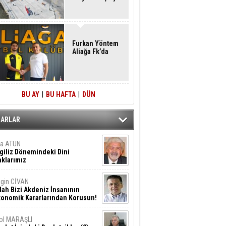
Furkan Yöntem
Aliağa Fk’da
BU AY
|
BU HAFTA
|
DÜN
ZARLAR
ta ATUN
giliz Dönemindeki Dini
klarımız
gin CİVAN
lah Bizi Akdeniz İnsanının
konomik Kararlarından Korusun!
ol MARAŞLI