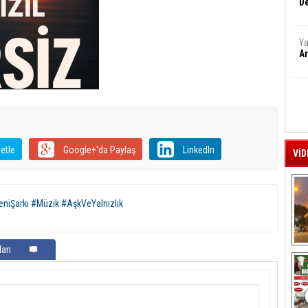
De
Ya
Ar
etle
Google+'da Paylaş
LinkedIn
VİD
eniŞarkı #Müzik #AşkVeYalnızlık
arı
A