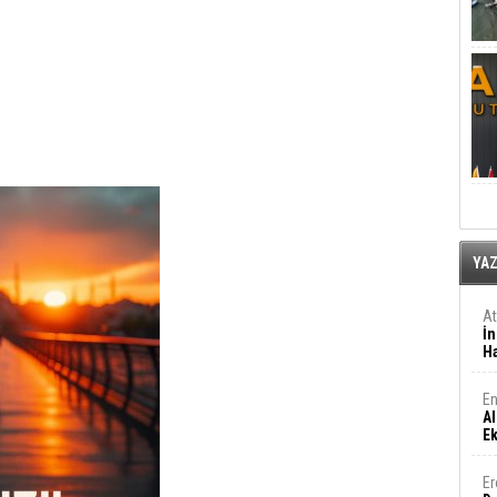
YA
A
İn
Ha
En
Al
E
Er