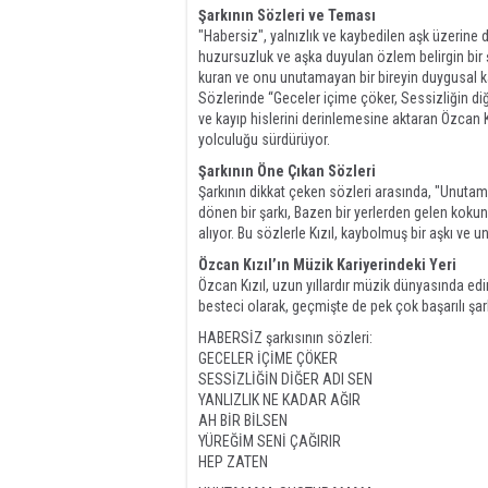
Şarkının Sözleri ve Teması
"Habersiz", yalnızlık ve kaybedilen aşk üzerine d
huzursuzluk ve aşka duyulan özlem belirgin bir şe
kuran ve onu unutamayan bir bireyin duygusal k
Sözlerinde “Geceler içime çöker, Sessizliğin diğer
ve kayıp hislerini derinlemesine aktaran Özcan Kı
yolculuğu sürdürüyor.
Şarkının Öne Çıkan Sözleri
Şarkının dikkat çeken sözleri arasında, "Unu
dönen bir şarkı, Bazen bir yerlerden gelen kokun,
alıyor. Bu sözlerle Kızıl, kaybolmuş bir aşkı ve un
Özcan Kızıl’ın Müzik Kariyerindeki Yeri
Özcan Kızıl, uzun yıllardır müzik dünyasında ed
besteci olarak, geçmişte de pek çok başarılı şark
HABERSİZ şarkısının sözleri:
GECELER İÇİME ÇÖKER
SESSİZLİĞİN DİĞER ADI SEN
YANLIZLIK NE KADAR AĞIR
AH BİR BİLSEN
YÜREĞİM SENİ ÇAĞIRIR
HEP ZATEN