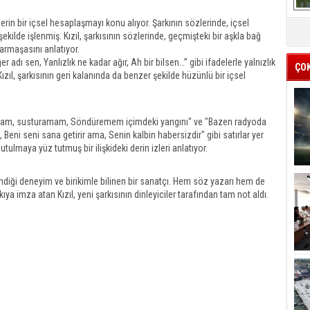
erin bir içsel hesaplaşmayı konu alıyor. Şarkının sözlerinde, içsel
kilde işlenmiş. Kızıl, şarkısının sözlerinde, geçmişteki bir aşkla bağ
armaşasını anlatıyor.
 adı sen, Yanlızlık ne kadar ağır, Ah bir bilsen…” gibi ifadelerle yalnızlık
ÇO
zıl, şarkısının geri kalanında da benzer şekilde hüzünlü bir içsel
tamam, susturamam, Söndüremem içimdeki yangını" ve "Bazen radyoda
 Beni seni sana getirir ama, Senin kalbin habersizdir" gibi satırlar yer
utulmaya yüz tutmuş bir ilişkideki derin izleri anlatıyor.
indiği deneyim ve birikimle bilinen bir sanatçı. Hem söz yazarı hem de
ıya imza atan Kızıl, yeni şarkısının dinleyiciler tarafından tam not aldı.