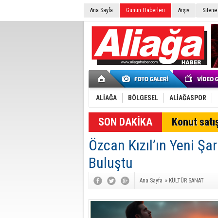
Ana Sayfa
Günün Haberleri
Arşiv
Sitene
ALİAĞA
BÖLGESEL
ALİAĞASPOR
SON DAKİKA
Konut satış
Özcan Kızıl’ın Yeni Şa
Buluştu
Ana Sayfa
»
KÜLTÜR SANAT