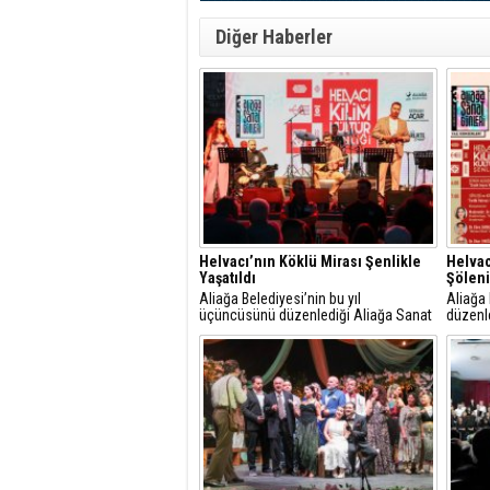
Diğer Haberler
Helvacı’nın Köklü Mirası Şenlikle
Helvac
Yaşatıldı
Şöleni
Aliağa Belediyesi’nin bu yıl
Aliağa 
üçüncüsünü düzenlediği Aliağa Sanat
düzenl
Günleri, Helvacı Kilim ve Kültür Şenliği
Temmuz
ile Helvacı’da renkli bir güne sahne
birbiri
oldu.
edecek