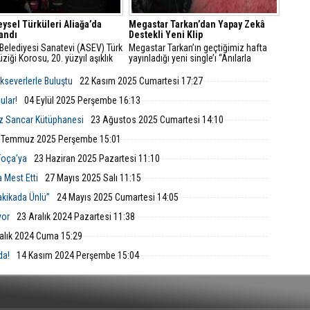
eysel Türküleri Aliağa’da
Megastar Tarkan’dan Yapay Zekâ
andı
Destekli Yeni Klip
Belediyesi Sanatevi (ASEV) Türk
Megastar Tarkan’ın geçtiğimiz hafta
ziği Korosu, 20. yüzyıl aşıklık
yayınladığı yeni single’ı “Anılarla
inin büyük ozanı Aşık Veysel’in
Yaşamak”, şimdi yapay zekada
ri, şiirleri ve yaşam öyküsünün
hazırlanan özel klibiyle YouTube’da
ikseverlerle Buluştu
22 Kasım 2025 Cumartesi 17:27
 taşındığı anlatımlı bir konserle
yayında!
verlerle buluştu.
ular!
04 Eylül 2025 Perşembe 16:13
ziz Sancar Kütüphanesi
23 Ağustos 2025 Cumartesi 14:10
 Temmuz 2025 Perşembe 15:01
Foça’ya
23 Haziran 2025 Pazartesi 11:10
 Mest Etti
27 Mayıs 2025 Salı 11:15
kikada Ünlü”
24 Mayıs 2025 Cumartesi 14:05
yor
23 Aralık 2024 Pazartesi 11:38
alık 2024 Cuma 15:29
da!
14 Kasım 2024 Perşembe 15:04