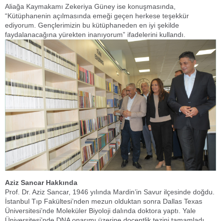
Aliağa Kaymakamı Zekeriya Güney ise konuşmasında,
“Kütüphanenin açılmasında emeği geçen herkese teşekkür
ediyorum. Gençlerimizin bu kütüphaneden en iyi şekilde
faydalanacağına yürekten inanıyorum” ifadelerini kullandı.
Aziz Sancar Hakkında
Prof. Dr. Aziz Sancar, 1946 yılında Mardin’in Savur ilçesinde doğdu.
İstanbul Tıp Fakültesi’nden mezun olduktan sonra Dallas Texas
Üniversitesi’nde Moleküler Biyoloji dalında doktora yaptı. Yale
Üniversitesi’nde DNA onarımı üzerine doçentlik tezini tamamladı.