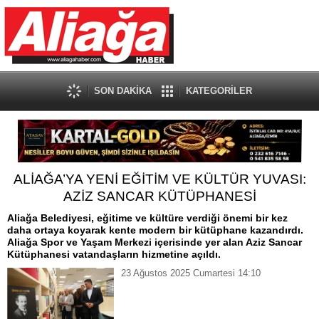
SON DAKİKA
KATEGORİLER
ALİAĞA’YA YENİ EĞİTİM VE KÜLTÜR YUVASI:
AZİZ SANCAR KÜTÜPHANESİ
Aliağa Belediyesi, eğitime ve kültüre verdiği önemi bir kez
daha ortaya koyarak kente modern bir kütüphane kazandırdı.
Aliağa Spor ve Yaşam Merkezi içerisinde yer alan Aziz Sancar
Kütüphanesi vatandaşların hizmetine açıldı.
23 Ağustos 2025 Cumartesi 14:10