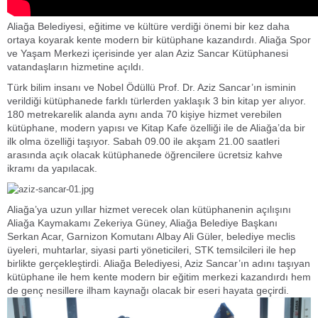
Aliağa Belediyesi, eğitime ve kültüre verdiği önemi bir kez daha
ortaya koyarak kente modern bir kütüphane kazandırdı. Aliağa Spor
ve Yaşam Merkezi içerisinde yer alan Aziz Sancar Kütüphanesi
vatandaşların hizmetine açıldı.
Türk bilim insanı ve Nobel Ödüllü Prof. Dr. Aziz Sancar’ın isminin
verildiği kütüphanede farklı türlerden yaklaşık 3 bin kitap yer alıyor.
180 metrekarelik alanda aynı anda 70 kişiye hizmet verebilen
kütüphane, modern yapısı ve Kitap Kafe özelliği ile de Aliağa’da bir
ilk olma özelliği taşıyor. Sabah 09.00 ile akşam 21.00 saatleri
arasında açık olacak kütüphanede öğrencilere ücretsiz kahve
ikramı da yapılacak.
Aliağa’ya uzun yıllar hizmet verecek olan kütüphanenin açılışını
Aliağa Kaymakamı Zekeriya Güney, Aliağa Belediye Başkanı
Serkan Acar, Garnizon Komutanı Albay Ali Güler, belediye meclis
üyeleri, muhtarlar, siyasi parti yöneticileri, STK temsilcileri ile hep
birlikte gerçekleştirdi. Aliağa Belediyesi, Aziz Sancar’ın adını taşıyan
kütüphane ile hem kente modern bir eğitim merkezi kazandırdı hem
de genç nesillere ilham kaynağı olacak bir eseri hayata geçirdi.