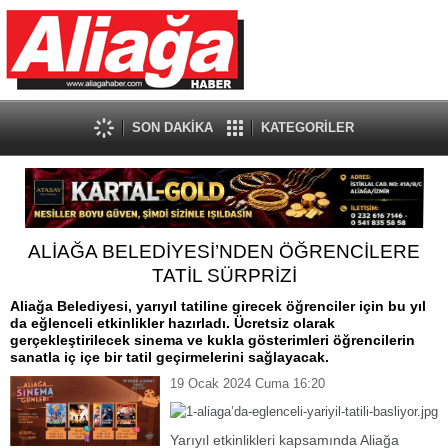
SON DAKİKA
KATEGORİLER
ALİAĞA BELEDİYESİ’NDEN ÖĞRENCİLERE
TATİL SÜRPRİZİ
Aliağa Belediyesi, yarıyıl tatiline girecek öğrenciler için bu yıl
da eğlenceli etkinlikler hazırladı. Ücretsiz olarak
gerçekleştirilecek sinema ve kukla gösterimleri öğrencilerin
sanatla iç içe bir tatil geçirmelerini sağlayacak.
19 Ocak 2024 Cuma 16:20
Yarıyıl etkinlikleri kapsamında Aliağa