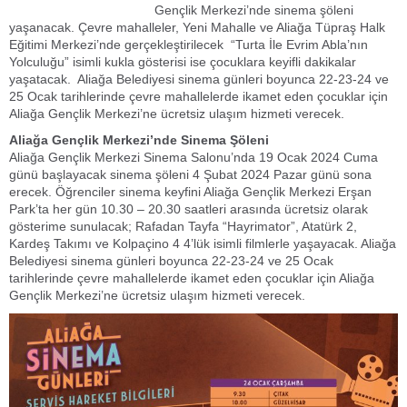
Gençlik Merkezi’nde sinema şöleni
yaşanacak. Çevre mahalleler, Yeni Mahalle ve Aliağa Tüpraş Halk
Eğitimi Merkezi’nde gerçekleştirilecek “Turta İle Evrim Abla’nın
Yolculuğu” isimli kukla gösterisi ise çocuklara keyifli dakikalar
yaşatacak. Aliağa Belediyesi sinema günleri boyunca 22-23-24 ve
25 Ocak tarihlerinde çevre mahallelerde ikamet eden çocuklar için
Aliağa Gençlik Merkezi’ne ücretsiz ulaşım hizmeti verecek.
Aliağa Gençlik Merkezi’nde Sinema Şöleni
Aliağa Gençlik Merkezi Sinema Salonu’nda 19 Ocak 2024 Cuma
günü başlayacak sinema şöleni 4 Şubat 2024 Pazar günü sona
erecek. Öğrenciler sinema keyfini Aliağa Gençlik Merkezi Erşan
Park’ta her gün 10.30 – 20.30 saatleri arasında ücretsiz olarak
gösterime sunulacak; Rafadan Tayfa “Hayrimator”, Atatürk 2,
Kardeş Takımı ve Kolpaçino 4 4’lük isimli filmlerle yaşayacak. Aliağa
Belediyesi sinema günleri boyunca 22-23-24 ve 25 Ocak
tarihlerinde çevre mahallelerde ikamet eden çocuklar için Aliağa
Gençlik Merkezi’ne ücretsiz ulaşım hizmeti verecek.