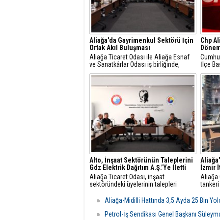
Aliağa'da Gayrimenkul Sektörü İçin
Chp Al
Ortak Akıl Buluşması
Dönem
Aliağa Ticaret Odası ile Aliağa Esnaf
Cumhuri
ve Sanatkârlar Odası iş birliğinde,
İlçe Ba
ilçede faaliyet gösteren gayrimenkul
Gündüz
danışmanlarıyla sektörel istişare
yaptığı
toplantısı gerçekleştirildi.
mesajla
Alto, İnşaat Sektörünün Taleplerini
Aliağa
Gdz Elektrik Dağıtım A.Ş.’Ye İletti
İzmir 
Aliağa Ticaret Odası, inşaat
Aliağa
sektöründeki üyelerinin talepleri
tankeri
üzerine GDZ Elektrik Dağıtım
yangın 
yetkilileriyle toplantı düzenledi.
Belediy
Aliağa-Midilli Hattında 3,5 Ayda 25 Bin Yo
Görüşmede sayaç panosu ve enerji
ekipler
odası düzenlemeleriyle ilgili yeni
ulaştı.
Petrol-İş Sendikası Genel Başkanı Süleym