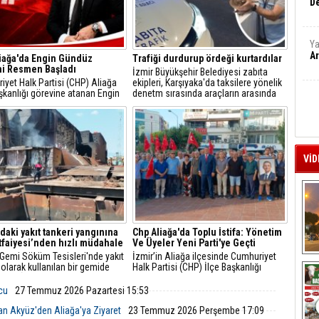
De
Ya
Ar
iağa'da Engin Gündüz
Trafiği durdurup ördeği kurtardılar
i Resmen Başladı
İzmir Büyükşehir Belediyesi zabıta
yet Halk Partisi (CHP) Aliağa
ekipleri, Karşıyaka'da taksilere yönelik
şkanlığı görevine atanan Engin
denetm sırasında araçların arasında
, sosyal medya hesabından
kalan yeşilbaşlı dişi ördeği fark ederek
 açıklamayla yeni döneme ilişkin
trafiği durdurdu.
r verdi.
VİD
'daki yakıt tankeri yangınına
Chp Aliağa'da Toplu İstifa: Yönetim
İtfaiyesi’nden hızlı müdahale
Ve Üyeler Yeni Parti'ye Geçti
 Gemi Söküm Tesisleri'nde yakıt
İzmir’in Aliağa ilçesinde Cumhuriyet
A
 olarak kullanılan bir gemide
Halk Partisi (CHP) İlçe Başkanlığı
çıktı. İzmir Büyükşehir
yönetim kurulu ve çok sayıda parti
esi İtfaiye Dairesi Başkanlığı
üyesi, düzenlenen basın toplantısıyla
lcu
27 Temmuz 2026 Pazartesi 15:53
i, ihbarın ardından hızla bölgeye
görevlerinden ve parti üyeliklerinden
istifa ettiklerini duyurarak Yeni Parti’ye
an Akyüz'den Aliağa'ya Ziyaret
23 Temmuz 2026 Perşembe 17:09