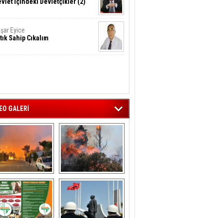
vlet İçindeki Devletçikler (2)
şar Eyice
tık Sahip Cıkalım
EO GALERİ
liağa ‘da  otluk 
Aliağa'nın Ciğerleri 
alanda çıkan 
Yandı
yangın evlere 
sıçramadan 
söndürüldü