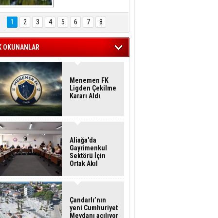
Hasan Eser'in 
Objektifinden
1
2
3
4
5
6
7
8
K OKUNANLAR
Menemen FK
Ligden Çekilme
Kararı Aldı
Aliağa'da
Gayrimenkul
Sektörü İçin
Ortak Akıl
Buluşması
Çandarlı’nın
yeni Cumhuriyet
Meydanı açılıyor