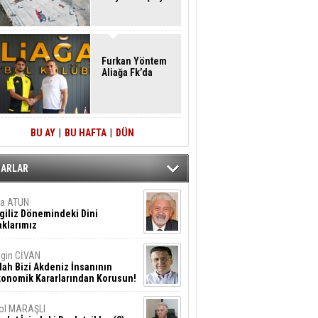
Furkan Yöntem
Aliağa Fk’da
BU AY
|
BU HAFTA
|
DÜN
ZARLAR
ta ATUN
giliz Dönemindeki Dini
klarımız
gin CİVAN
lah Bizi Akdeniz İnsanının
konomik Kararlarından Korusun!
ol MARAŞLI