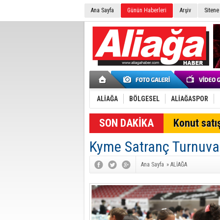
Ana Sayfa
Günün Haberleri
Arşiv
Sitene
ALİAĞA
BÖLGESEL
ALİAĞASPOR
SON DAKİKA
Konut satış
Kyme Satranç Turnuvas
Ana Sayfa
»
ALİAĞA