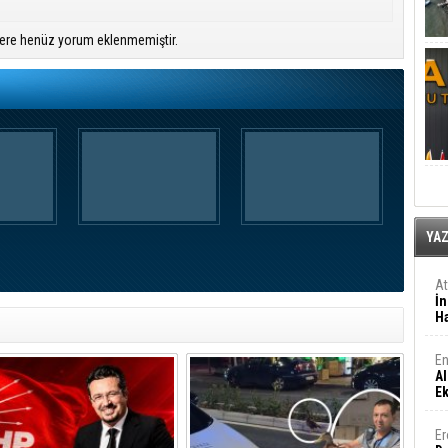
ere henüz yorum eklenmemiştir.
YA
A
İn
Ha
En
Al
E
Er