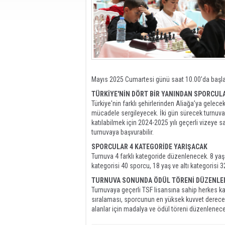
Mayıs 2025 Cumartesi günü saat 10.00’da başl
TÜRKİYE'NİN DÖRT BİR YANINDAN SPORCUL
Türkiye'nin farklı şehirlerinden Aliağa’ya gelece
mücadele sergileyecek. İki gün sürecek turnuvay
katılabilmek için 2024-2025 yılı geçerli vizeye
turnuvaya başvurabilir.
SPORCULAR 4 KATEGORİDE YARIŞACAK
Turnuva 4 farklı kategoride düzenlenecek. 8 yaş ve
kategorisi 40 sporcu, 18 yaş ve altı kategorisi 32
TURNUVA SONUNDA ÖDÜL TÖRENİ DÜZENLE
Turnuvaya geçerli TSF lisansına sahip herkes ka
sıralaması, sporcunun en yüksek kuvvet derece
alanlar için madalya ve ödül töreni düzenlenece