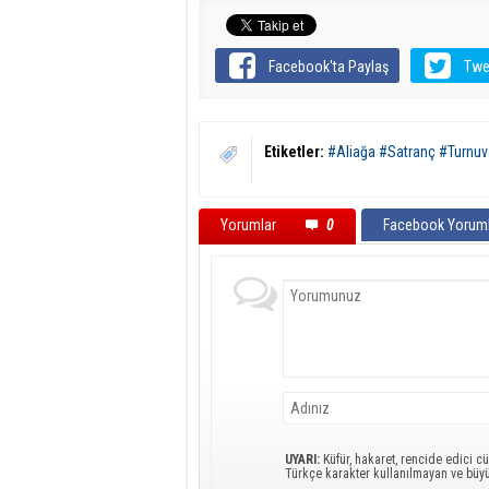
Facebook'ta Paylaş
Twe
Etiketler:
#Aliağa #Satranç #Turnuv
Yorumlar
0
Facebook Yoruml
UYARI:
Küfür, hakaret, rencide edici cü
Türkçe karakter kullanılmayan ve büy