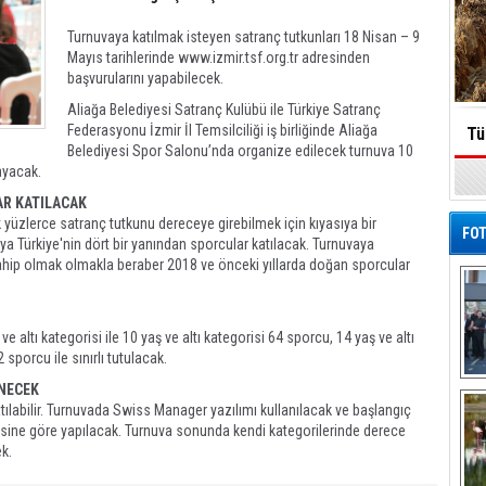
Turnuvaya katılmak isteyen satranç tutkunları 18 Nisan – 9
Mayıs tarihlerinde www.izmir.tsf.org.tr adresinden
başvurularını yapabilecek.
Aliağa Belediyesi Satranç Kulübü ile Türkiye Satranç
Federasyonu İzmir İl Temsilciliği iş birliğinde Aliağa
Tü
Belediyesi Spor Salonu’nda organize edilecek turnuva 10
ayacak.
AR KATILACAK
k yüzlerce satranç tutkunu dereceye girebilmek için kıyasıya bir
FOT
a Türkiye'nin dört bir yanından sporcular katılacak. Turnuvaya
 sahip olmak olmakla beraber 2018 ve önceki yıllarda doğan sporcular
 altı kategorisi ile 10 yaş ve altı kategorisi 64 sporcu, 14 yaş ve altı
 sporcu ile sınırlı tutulacak.
De
NECEK
Al
tılabilir. Turnuvada Swiss Manager yazılımı kullanılacak ve başlangıç
sine göre yapılacak. Turnuva sonunda kendi kategorilerinde derece
k.