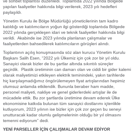
ve sohbet toplantısı düzenledi. Toplantıda 2022 yılında Bölgede
yapılan faaliyetler hakkında bilgi verilerek, 2023 yılı hedefleri
paylaşıldı.
Yönetim Kurulu ile Bölge Müdürlüğü yöneticilerinin tam kadro
katıldığı ve katılımcıların yoğun ilgi gösterdiği toplantıda Bölgede
2022 yılında gerçekleşen idari ve teknik faaliyetler hakkında bilgi
verildi. Akabinde ise 2023 yılında planlanan çalışmalar ve
faaliyetlerden bahsedilerek katılımcıların görüşleri alındı.
Toplantının açılış konuşmasında söz alan kurucu Yönetim Kurulu
Başkanı Salih Esen, “2022 yılı Ülkemiz için çok zor bir yıl oldu.
Sanayici olarak bizler de bu şartlar altında sıkıntılı süreçler
geçirdik. Plastik üretiminin can damarı olan ve ciddi bir gider kalemi
olarak maliyetimizi etkileyen elektrik teminindeki, yakın tarihlerde
hiç karşılaşmadığımız öngörülemeyen fiyat artışlarından hepimiz
olumsuz anlamda etkilendik. Bununla beraber ham madde,
personel maliyeti, nakliye ve genel giderlerdeki artışlar ile de
mücadele ettik. Bu zor şartlarda üretimine devam ederek Ülke
ekonomisine katkıda bulunan tüm sanayici dostlarımı içtenlikle
kutluyorum, 2023 yılının ise bizler için çok zor geçen bu seneyi
unutturacak kadar olumlu gelişmelerinin olduğu bir yıl olmasını
temenni ediyorum” dedi.
YENİ PARSELLER İÇİN ÇALIŞMALAR DEVAM EDİYOR