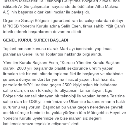
Tasarım Merkezleri ile Teknoloji Geliştirme Bölgeleri Zirvesi”nde
istikrarlı Ar-Ge çalışmaları sayesinde de ödül alan Atha Makina
A.Ş.’nin başarısı diğer katılımcılar ile paylaşıldı.
Organize Sanayi Bölgesini gururlandıran bu çalışmalardan dolayı
MPİOSB Yönetim Kurulu adına Salih Esen, firma sahibi Yiğit Çam’ı
tebrik ederek başarılarının devamını diledi.
GENEL KURUL SÜRECİ BAŞLADI
Toplantının son konusu olarak Mart ayı içerisinde yapılması
planlanan Genel Kurul Toplantısı hakkında bilgi alındı.
Yönetim Kurulu Başkanı Esen, “Kurucu Yönetim Kurulu Başkanı
olarak, 2000 yılı başlarında plastik sektöründe üretim yapan
firmaları tek bir çatı altında toplama fikri ile başlayan ve akabinde
şu anda dünyanın dört bir yanına ihracat yapan, hali hazırda
parsellerin %70’i üretime geçen 2500 kişiyi aşkın bir istihdama
sahip olan, en son teknoloji ile altyapısını tamamlayan, Ege
Bölgesinde emsali olmayan bir teknoloji ile yapılan Arıtma Tesisine
sahip olan bir OSB’yi İzmir’imize ve Ülkemize kazandırmanın haklı
gururunu yaşıyorum. Başından bu yana geçen neredeyse çeyrek
asırlık süreçte benimle bu yolda yürüyen tüm Müteşebbis Heyet ve
Yönetim Kurulu üyelerimize ve bize inanan siz değerli
katılımcılarımıza teşekkür ediyorum” dedi.