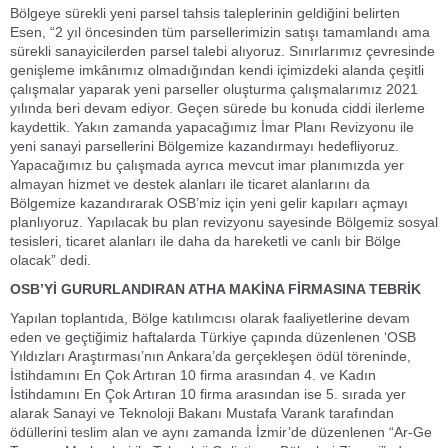
Bölgeye sürekli yeni parsel tahsis taleplerinin geldiğini belirten
Esen, “2 yıl öncesinden tüm parsellerimizin satışı tamamlandı ama
sürekli sanayicilerden parsel talebi alıyoruz. Sınırlarımız çevresinde
genişleme imkânımız olmadığından kendi içimizdeki alanda çeşitli
çalışmalar yaparak yeni parseller oluşturma çalışmalarımız 2021
yılında beri devam ediyor. Geçen sürede bu konuda ciddi ilerleme
kaydettik. Yakın zamanda yapacağımız İmar Planı Revizyonu ile
yeni sanayi parsellerini Bölgemize kazandırmayı hedefliyoruz.
Yapacağımız bu çalışmada ayrıca mevcut imar planımızda yer
almayan hizmet ve destek alanları ile ticaret alanlarını da
Bölgemize kazandırarak OSB’miz için yeni gelir kapıları açmayı
planlıyoruz. Yapılacak bu plan revizyonu sayesinde Bölgemiz sosyal
tesisleri, ticaret alanları ile daha da hareketli ve canlı bir Bölge
olacak” dedi.
OSB’Yİ GURURLANDIRAN ATHA MAKİNA FİRMASINA TEBRİK
Yapılan toplantıda, Bölge katılımcısı olarak faaliyetlerine devam
eden ve geçtiğimiz haftalarda Türkiye çapında düzenlenen ‘OSB
Yıldızları Araştırması’nın Ankara’da gerçekleşen ödül töreninde,
İstihdamını En Çok Artıran 10 firma arasından 4. ve Kadın
İstihdamını En Çok Artıran 10 firma arasından ise 5. sırada yer
alarak Sanayi ve Teknoloji Bakanı Mustafa Varank tarafından
ödüllerini teslim alan ve aynı zamanda İzmir’de düzenlenen “Ar-Ge