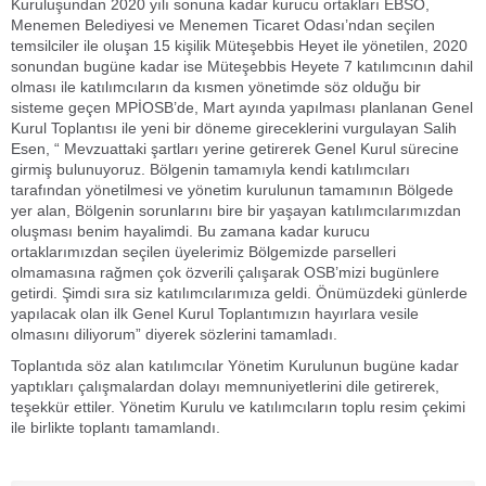
Kuruluşundan 2020 yılı sonuna kadar kurucu ortakları EBSO,
Menemen Belediyesi ve Menemen Ticaret Odası’ndan seçilen
temsilciler ile oluşan 15 kişilik Müteşebbis Heyet ile yönetilen, 2020
sonundan bugüne kadar ise Müteşebbis Heyete 7 katılımcının dahil
olması ile katılımcıların da kısmen yönetimde söz olduğu bir
sisteme geçen MPİOSB’de, Mart ayında yapılması planlanan Genel
Kurul Toplantısı ile yeni bir döneme gireceklerini vurgulayan Salih
Esen, “ Mevzuattaki şartları yerine getirerek Genel Kurul sürecine
girmiş bulunuyoruz. Bölgenin tamamıyla kendi katılımcıları
tarafından yönetilmesi ve yönetim kurulunun tamamının Bölgede
yer alan, Bölgenin sorunlarını bire bir yaşayan katılımcılarımızdan
oluşması benim hayalimdi. Bu zamana kadar kurucu
ortaklarımızdan seçilen üyelerimiz Bölgemizde parselleri
olmamasına rağmen çok özverili çalışarak OSB’mizi bugünlere
getirdi. Şimdi sıra siz katılımcılarımıza geldi. Önümüzdeki günlerde
yapılacak olan ilk Genel Kurul Toplantımızın hayırlara vesile
olmasını diliyorum” diyerek sözlerini tamamladı.
Toplantıda söz alan katılımcılar Yönetim Kurulunun bugüne kadar
yaptıkları çalışmalardan dolayı memnuniyetlerini dile getirerek,
teşekkür ettiler. Yönetim Kurulu ve katılımcıların toplu resim çekimi
ile birlikte toplantı tamamlandı.