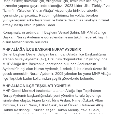
“Hep birlikte; davamız için, Aliağamız için, İzmir’imiz için hayırlı
hizmetler yapma gayretinde olacağız. “2023 Lider Ülke Türkiye” ve
“İzmir’in Yükselen Yıldızı Aliağa” vizyonuyla birlik beraberlik
içerisinde çalışacağız. Rabbim, çıktığımız bu yolda, beraber
yürüyeceğimiz arkadaşlarımız ile birlikte davamıza layıkıyla hizmet
etmeyi nasip etsin inşallah.” dedi.
Konuşmaların ardından İl Başkanı Veysel Şahin, MHP Aliağa İlçe
Başkanı Nuray Aydemir’e görevlendirmesini takdim ederek hayırlı
olsun temennisinde bulundu.
MHP ALİAĞA İLÇE BAŞKANI NURAY AYDEMİR
Genel Başkan Devlet Bahçeli tarafından Aliağa İlçe Başkanlığına
atanan Nuray Aydemir (47), Erzurum doğumludur. 12 yıl boyunca
MHP Aliağa İlçe Başkanlığı görevinde bulunan Abdurrahim
Aydemir’in eşi olan Nuran Aydemir, 1 erkek, 1 kız olmak üzere iki
çocuk annesidir. Nuran Aydemir, 2009 yılından bu yana MHP Aliağa
İlçe Teşkilatı kadın kollarından çeşitli görevlerde bulundu.
MHP ALİAĞA İLÇE TEŞKİLATI YÖNETİMİ
MHP Genel Merkezi tarafından atanan Aliağa İlçe Teşkilatının
Nuray Aydemir başkanlığındaki yeni yönetim kurulu üyeleri şu
isimlerden oluştu; Figen Erkal, İdris Arslan, Nimet Özkurt, Altan
Yıldırım, Hasan Nasır, Hilkat Çelik, Raşit Özkan, Gülseren Alkış,
Rahmi Keskinoğlu, Nurten Yaşar, Hakan Memiş, Yavuz Balcı,