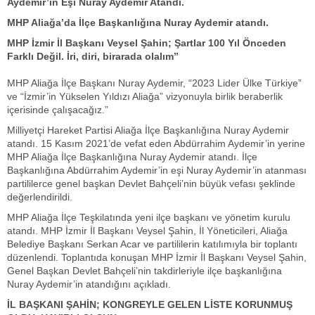
Aydemir’in Eşi Nuray Aydemir Atandı.
MHP Aliağa’da İlçe Başkanlığına Nuray Aydemir atandı.
MHP İzmir İl Başkanı Veysel Şahin; Şartlar 100 Yıl Önceden
Farklı Değil. İri, diri, birarada olalım”
MHP Aliağa İlçe Başkanı Nuray Aydemir, “2023 Lider Ülke Türkiye”
ve “İzmir’in Yükselen Yıldızı Aliağa” vizyonuyla birlik beraberlik
içerisinde çalışacağız.”
Milliyetçi Hareket Partisi Aliağa İlçe Başkanlığına Nuray Aydemir
atandı. 15 Kasım 2021’de vefat eden Abdürrahim Aydemir’in yerine
MHP Aliağa İlçe Başkanlığına Nuray Aydemir atandı. İlçe
Başkanlığına Abdürrahim Aydemir’in eşi Nuray Aydemir’in atanması
partililerce genel başkan Devlet Bahçeli’nin büyük vefası şeklinde
değerlendirildi.
MHP Aliağa İlçe Teşkilatında yeni ilçe başkanı ve yönetim kurulu
atandı. MHP İzmir İl Başkanı Veysel Şahin, İl Yöneticileri, Aliağa
Belediye Başkanı Serkan Acar ve partililerin katılımıyla bir toplantı
düzenlendi. Toplantıda konuşan MHP İzmir İl Başkanı Veysel Şahin,
Genel Başkan Devlet Bahçeli’nin takdirleriyle ilçe başkanlığına
Nuray Aydemir’in atandığını açıkladı.
İL BAŞKANI ŞAHİN; KONGREYLE GELEN LİSTE KORUNMUŞ