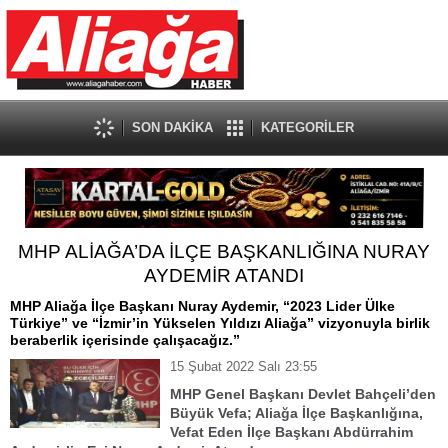
SON DAKİKA
KATEGORİLER
MHP ALİAĞA’DA İLÇE BAŞKANLIĞINA NURAY
AYDEMİR ATANDI
MHP Aliağa İlçe Başkanı Nuray Aydemir, “2023 Lider Ülke
Türkiye” ve “İzmir’in Yükselen Yıldızı Aliağa” vizyonuyla birlik
beraberlik içerisinde çalışacağız.”
15 Şubat 2022 Salı 23:55
MHP Genel Başkanı Devlet Bahçeli’den
Büyük Vefa; Aliağa İlçe Başkanlığına,
Vefat Eden İlçe Başkanı Abdürrahim