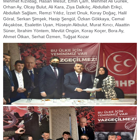
Mehmet Kızıldağ, Hasan Mesut, Emin Çam, Mehmet Ali Gürlek,
Orhan Ay, Olcay Bulut, Ali Kara, Ziya Dalkılıç, Abdullah Erikçi,
Abdullah Sağlam, Remzi Yıldız, İzzet Onuk, Koray Doğaç, Halil
Göral, Serkan Şimşek, Hasip Şengül, Özkan Gökkaya, Cemal
Akçaköse, Esalettin Uyan, Hüseyin Akbulut, Murat Kırıcı, Alaattin
Süner, İbrahim Yöntem, Mevlüt Ongün, Koray Koçer, Bora Ay,
Ahmet Ötkan, Serhat Özmen, Tuğşat Kozar