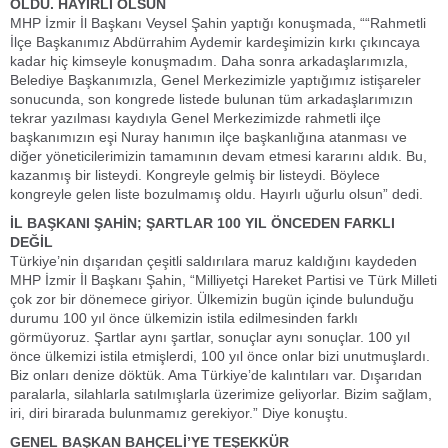
OLDU. HAYIRLI OLSUN
MHP İzmir İl Başkanı Veysel Şahin yaptığı konuşmada, ““Rahmetli
İlçe Başkanımız Abdürrahim Aydemir kardeşimizin kırkı çıkıncaya
kadar hiç kimseyle konuşmadım. Daha sonra arkadaşlarımızla,
Belediye Başkanımızla, Genel Merkezimizle yaptığımız istişareler
sonucunda, son kongrede listede bulunan tüm arkadaşlarımızın
tekrar yazılması kaydıyla Genel Merkezimizde rahmetli ilçe
başkanımızın eşi Nuray hanımın ilçe başkanlığına atanması ve
diğer yöneticilerimizin tamamının devam etmesi kararını aldık. Bu,
kazanmış bir listeydi. Kongreyle gelmiş bir listeydi. Böylece
kongreyle gelen liste bozulmamış oldu. Hayırlı uğurlu olsun” dedi.
İL BAŞKANI ŞAHİN; ŞARTLAR 100 YIL ÖNCEDEN FARKLI
DEĞİL
Türkiye’nin dışarıdan çeşitli saldırılara maruz kaldığını kaydeden
MHP İzmir İl Başkanı Şahin, “Milliyetçi Hareket Partisi ve Türk Milleti
çok zor bir dönemece giriyor. Ülkemizin bugün içinde bulunduğu
durumu 100 yıl önce ülkemizin istila edilmesinden farklı
görmüyoruz. Şartlar aynı şartlar, sonuçlar aynı sonuçlar. 100 yıl
önce ülkemizi istila etmişlerdi, 100 yıl önce onlar bizi unutmuşlardı.
Biz onları denize döktük. Ama Türkiye’de kalıntıları var. Dışarıdan
paralarla, silahlarla satılmışlarla üzerimize geliyorlar. Bizim sağlam,
iri, diri birarada bulunmamız gerekiyor.” Diye konuştu.
GENEL BAŞKAN BAHÇELİ’YE TEŞEKKÜR