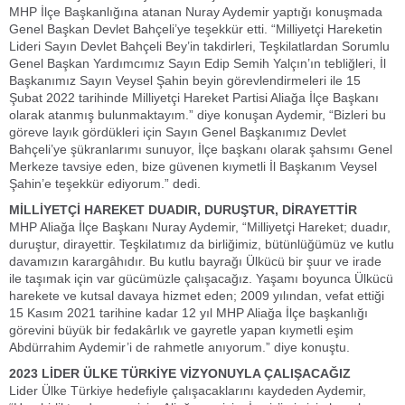
MHP İlçe Başkanlığına atanan Nuray Aydemir yaptığı konuşmada
Genel Başkan Devlet Bahçeli’ye teşekkür etti. “Milliyetçi Hareketin
Lideri Sayın Devlet Bahçeli Bey’in takdirleri, Teşkilatlardan Sorumlu
Genel Başkan Yardımcımız Sayın Edip Semih Yalçın’ın tebliğleri, İl
Başkanımız Sayın Veysel Şahin beyin görevlendirmeleri ile 15
Şubat 2022 tarihinde Milliyetçi Hareket Partisi Aliağa İlçe Başkanı
olarak atanmış bulunmaktayım.” diye konuşan Aydemir, “Bizleri bu
göreve layık gördükleri için Sayın Genel Başkanımız Devlet
Bahçeli’ye şükranlarımı sunuyor, İlçe başkanı olarak şahsımı Genel
Merkeze tavsiye eden, bize güvenen kıymetli İl Başkanım Veysel
Şahin’e teşekkür ediyorum.” dedi.
MİLLİYETÇİ HAREKET DUADIR, DURUŞTUR, DİRAYETTİR
MHP Aliağa İlçe Başkanı Nuray Aydemir, “Milliyetçi Hareket; duadır,
duruştur, dirayettir. Teşkilatımız da birliğimiz, bütünlüğümüz ve kutlu
davamızın karargâhıdır. Bu kutlu bayrağı Ülkücü bir şuur ve irade
ile taşımak için var gücümüzle çalışacağız. Yaşamı boyunca Ülkücü
harekete ve kutsal davaya hizmet eden; 2009 yılından, vefat ettiği
15 Kasım 2021 tarihine kadar 12 yıl MHP Aliağa İlçe başkanlığı
görevini büyük bir fedakârlık ve gayretle yapan kıymetli eşim
Abdürrahim Aydemir’i de rahmetle anıyorum.” diye konuştu.
2023 LİDER ÜLKE TÜRKİYE VİZYONUYLA ÇALIŞACAĞIZ
Lider Ülke Türkiye hedefiyle çalışacaklarını kaydeden Aydemir,