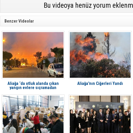
Bu videoya henüz yorum eklenm
Benzer Videolar
Aliağa ‘da otluk alanda çıkan
Aliağa'nın Ciğerleri Yandı
yangın evlere sıçramadan
söndürüldü