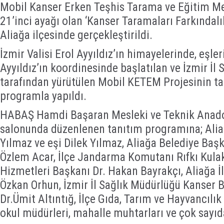
Mobil Kanser Erken Teşhis Tarama ve Eğitim M
21’inci ayağı olan ‘Kanser Taramaları Farkındalı
Aliağa ilçesinde gerçekleştirildi.
İzmir Valisi Erol Ayyıldız’ın himayelerinde, eşl
Ayyıldız’ın koordinesinde başlatılan ve İzmir İl
tarafından yürütülen Mobil KETEM Projesinin t
programla yapıldı.
HABAŞ Hamdi Başaran Mesleki ve Teknik Anadol
salonunda düzenlenen tanıtım programına; Al
Yılmaz ve eşi Dilek Yılmaz, Aliağa Belediye Baş
Özlem Acar, İlçe Jandarma Komutanı Rıfkı Kulak
Hizmetleri Başkanı Dr. Hakan Bayrakçı, Aliağa İ
Özkan Orhun, İzmir İl Sağlık Müdürlüğü Kanser 
Dr.Ümit Altıntığ, İlçe Gıda, Tarım ve Hayvancıl
okul müdürleri, mahalle muhtarları ve çok sayıd