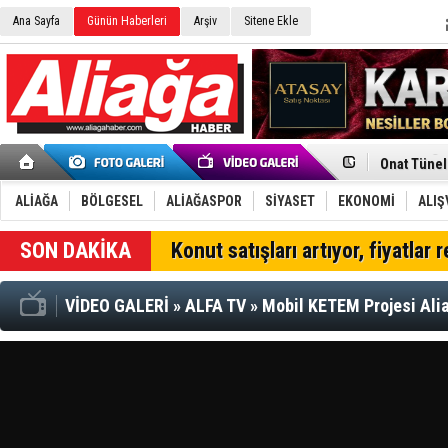
Ana Sayfa
Günün Haberleri
Arşiv
Sitene Ekle
İzmir'in K
CHP Aliağa
Çağrısı
Onat Tüneli
Menemen FK
Aliağa'da G
ALİAĞA
BÖLGESEL
ALİAĞASPOR
SİYASET
EKONOMİ
ALIŞ
Çandarlı’n
Furkan Yön
SON DAKİKA
Konut satışları artıyor, fiyatlar 
Chp Aliağa
AK Parti Al
SOCAR Türk
VİDEO GALERİ
»
ALFA TV
»
Mobil KETEM Projesi Alia
Trafiği dur
Alto, İnşaa
TÜVTÜRK’te
Aliağa'daki
Chp Aliağa'