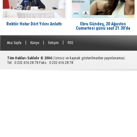
Rektör Hotar Dört Yılını Anlattı
Ebru Gündeş, 20 Ağustos
Cumartesi günü saat 21.30’da
Aliağa'da Avcı Ramadan’da
|
|
|
Ana Sayfa
Künye
İletişim
RSS
Tüm Hakları Saklıdır © 2004
| İzinsiz ve kaynak gösterilmeden yayınlanamaz.
Tel : 0 232 616 28 78 Faks : 0 232 616 28 78