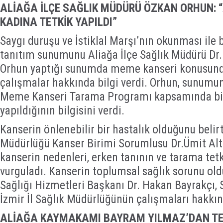
ALİAĞA İLÇE SAĞLIK MÜDÜRÜ ÖZKAN ORHUN: “
KADINA TETKİK YAPILDI”
Saygı duruşu ve İstiklal Marşı’nın okunması ile
tanıtım sunumunu Aliağa İlçe Sağlık Müdürü Dr.
Orhun yaptığı sunumda meme kanseri konusunda
çalışmalar hakkında bilgi verdi. Orhun, sunumun
Meme Kanseri Tarama Programı kapsamında bin
yapıldığının bilgisini verdi.
Kanserin önlenebilir bir hastalık olduğunu belirt
Müdürlüğü Kanser Birimi Sorumlusu Dr.Ümit Altı
kanserin nedenleri, erken tanının ve tarama tet
vurguladı. Kanserin toplumsal sağlık sorunu ol
Sağlığı Hizmetleri Başkanı Dr. Hakan Bayrakçı, 
İzmir İl Sağlık Müdürlüğünün çalışmaları hakkınd
ALİAĞA KAYMAKAMI BAYRAM YILMAZ’DAN T