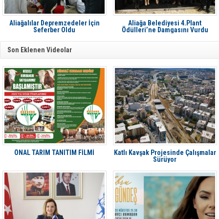
Aliağalılar Depremzedeler İçin
Aliağa Belediyesi 4.Plant
Seferber Oldu
Ödülleri’ne Damgasını Vurdu
Son Eklenen Videolar
ÖNAL TARIM TANITIM FİLMİ
Katlı Kavşak Projesinde Çalışmalar
Sürüyor