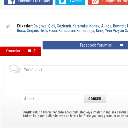
Facebook'ta Paylaş
Tweetle
Google+'da Pay
Etiketler:
Balçova
,
Çiğli
,
Gaziemir
,
Karşıyaka
,
Konak
,
Aliağa
,
Bayındır
,
Buca
,
Çeşme
,
Dikili
,
Foça
,
Karaburun
,
Kemalpaşa
,
Kınık
,
Yeni Vizyon G
Facebook Yorumları
Yorumlar
0
UYARI:
Küfür, hakaret, rencide edici cümleler veya imalar, inançlara saldırı i
Türkçe karakter kullanılmayan ve büyük harflerle yazılmış yorumlar onayl