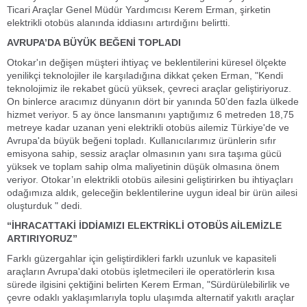
Ticari Araçlar Genel Müdür Yardımcısı Kerem Erman, şirketin
elektrikli otobüs alanında iddiasını artırdığını belirtti.
AVRUPA’DA BÜYÜK BEĞENİ TOPLADI
Otokar'ın değişen müşteri ihtiyaç ve beklentilerini küresel ölçekte
yenilikçi teknolojiler ile karşıladığına dikkat çeken Erman, "Kendi
teknolojimiz ile rekabet gücü yüksek, çevreci araçlar geliştiriyoruz.
On binlerce aracımız dünyanın dört bir yanında 50’den fazla ülkede
hizmet veriyor. 5 ay önce lansmanını yaptığımız 6 metreden 18,75
metreye kadar uzanan yeni elektrikli otobüs ailemiz Türkiye'de ve
Avrupa'da büyük beğeni topladı. Kullanıcılarımız ürünlerin sıfır
emisyona sahip, sessiz araçlar olmasının yanı sıra taşıma gücü
yüksek ve toplam sahip olma maliyetinin düşük olmasına önem
veriyor. Otokar’ın elektrikli otobüs ailesini geliştirirken bu ihtiyaçları
odağımıza aldık, geleceğin beklentilerine uygun ideal bir ürün ailesi
oluşturduk " dedi.
“İHRACATTAKİ İDDİAMIZI ELEKTRİKLİ OTOBÜS AİLEMİZLE
ARTIRIYORUZ”
Farklı güzergahlar için geliştirdikleri farklı uzunluk ve kapasiteli
araçların Avrupa'daki otobüs işletmecileri ile operatörlerin kısa
sürede ilgisini çektiğini belirten Kerem Erman, "Sürdürülebilirlik ve
çevre odaklı yaklaşımlarıyla toplu ulaşımda alternatif yakıtlı araçlar