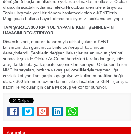
dönüşümü başlatan ülkelerde yollarda olmaktan mutluyuz. Otokar
olarak ihracattaki iddiamızı elektrikli otobüs ailemizle artırıyoruz.
Toplu ulaşımda yeni bir dönem başlatacak olan e-KENT’lerin
Mogoşoaia halkına hayırlı olmasını diliyoruz” açıklamasını yaptı.
TAM ŞARJLA 300 KM YOL YAPAN E-KENT ŞEHİRLERİN
HAVASINI DEĞİŞTİRİYOR
Dinamik, zarif, modern tasarımıyla dikkat çeken e-KENT,
lansmanından günümüze binlerce Avrupalı tarafından
deneyimlendi. Şehirlerin değişen ihtiyaçlarına en uygun çözümü
sunacak şekilde Otokar Ar-Ge mühendisleri tarafından geliştirilen
araç, farklı batarya kapasite seçenekleri sunuyor. Otobüsün Li-ion
NMC bataryaları, hızlı ve yavaş şarj özellikleriyle taşımacılığa
çeviklik katıyor. Tam şarjla topografya ve kullanım profiline bağlı
olarak 300 kilometre üzerinde menzile ulaşabilen e-KENT, geniş iç
hacmi ile yolcular için daha iyi görüş ve konfor sunuyor.
Yorumlar