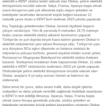
elektrikli e-KENT otobüs teslim edecek olan Otokar, şehrin elektrikli
dönüşümüne öncülük edecek. İtalya, Fransa, İspanya başta olmak
üzere Avrupa'nın pek çok ülkesinde toplu ulaşım şirketleri ve
belediyeler tarafından denenerek büyük beğeni kazanan 12
metrelik çevre dostu e-KENT'lerin teslimatı 2023 yılında yapılacak.
Koç Topluluğu şirketlerinden Otokar, küresel ölçekteki başarılı
çıkışını sürdürüyor. Yılın ilk yarısında 6 metreden 18,75 metreye
kadar uzanan elektrikli otobüs ailesinin lansmanını yaparak
Türkiye'de ve yurt dışında birçok fuara katılım gösteren Otokar'ın
elektrikli otobüslerinin yeni adresi Romanya oldu. Türkiye'nin yanı
sıra dünyanın 50’yi aşkın ülkesinde on binlerce otobüsü ile
milyonlarca yolcuya konforlu, güvenli seyahat imkânı sunan şirket,
Romanya’nın Mogoşoaia Belediyesi’nin elektrikli otobüs ihalesini
kazandı. Sözleşmesi imzalanan ihale kapsamında Otokar, 12 adet
elektrikli e-KENT otobüsünün teslimatını 2023 yılı içinde yapacak.
Otobüsleriyle şehrin elektrikli dönüşümüne öncülük edecek olan
Otokar, araçların 9 yıl satış sonrası hizmet ve bakımını da
üstlenecek.
Daha temiz bir çevre, daha sessiz trafik, daha düşük işletme
maliyetleri ve daha yüksek verimlilik sağlamak hedefiyle tasarlanan
e-KENT’in test edildiği Almanya, İspanya, İtalya, Fransa başta
olmak üzere Avrupa genelinde yolcular, otobüs şirketleri ve
belediyeler tarafından büyük beğeni kazandığını söyleyen Otokar