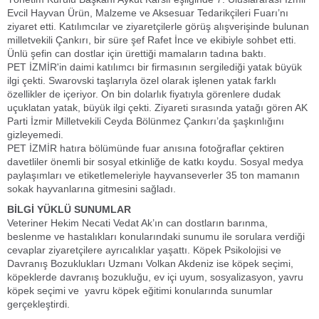
Evcil Hayvan Ürün, Malzeme ve Aksesuar Tedarikçileri Fuarı’nı
ziyaret etti. Katılımcılar ve ziyaretçilerle görüş alışverişinde bulunan
milletvekili Çankırı, bir süre şef Rafet İnce ve ekibiyle sohbet etti.
Ünlü şefin can dostlar için ürettiği mamaların tadına baktı.
PET İZMİR'in daimi katılımcı bir firmasının sergilediği yatak büyük
ilgi çekti. Swarovski taşlarıyla özel olarak işlenen yatak farklı
özellikler de içeriyor. On bin dolarlık fiyatıyla görenlere dudak
uçuklatan yatak, büyük ilgi çekti. Ziyareti sırasında yatağı gören AK
Parti İzmir Milletvekili Ceyda Bölünmez Çankırı’da şaşkınlığını
gizleyemedi.
PET İZMİR hatıra bölümünde fuar anısına fotoğraflar çektiren
davetliler önemli bir sosyal etkinliğe de katkı koydu. Sosyal medya
paylaşımları ve etiketlemeleriyle hayvanseverler 35 ton mamanın
sokak hayvanlarına gitmesini sağladı.
BİLGİ YÜKLÜ SUNUMLAR
Veteriner Hekim Necati Vedat Ak’ın can dostların barınma,
beslenme ve hastalıkları konularındaki sunumu ile sorulara verdiği
cevaplar ziyaretçilere ayrıcalıklar yaşattı. Köpek Psikolojisi ve
Davranış Bozuklukları Uzmanı Volkan Akdeniz ise köpek seçimi,
köpeklerde davranış bozukluğu, ev içi uyum, sosyalizasyon, yavru
köpek seçimi ve yavru köpek eğitimi konularında sunumlar
gerçekleştirdi.