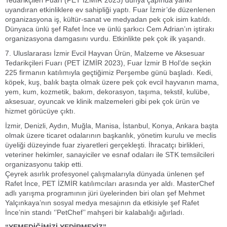
Tedarikçileri Fuarı (PET İZMİR 2023) dünya çapında yankı
uyandıran etkinliklere ev sahipliği yaptı. Fuar İzmir’de düzenlenen
organizasyona iş, kültür-sanat ve medyadan pek çok isim katıldı.
Dünyaca ünlü şef Rafet İnce ve ünlü şarkıcı Cem Adrian’ın iştirakı
organizasyona damgasını vurdu. Etkinlikte pek çok ilk yaşandı.
7. Uluslararası İzmir Evcil Hayvan Ürün, Malzeme ve Aksesuar
Tedarikçileri Fuarı (PET İZMİR 2023), Fuar İzmir B Hol’de seçkin
225 firmanın katılımıyla geçtiğimiz Perşembe günü başladı. Kedi,
köpek, kuş, balık başta olmak üzere pek çok evcil hayvanın mama,
yem, kum, kozmetik, bakım, dekorasyon, taşıma, tekstil, kulübe,
aksesuar, oyuncak ve klinik malzemeleri gibi pek çok ürün ve
hizmet görücüye çıktı.
İzmir, Denizli, Aydın, Muğla, Manisa, İstanbul, Konya, Ankara başta
olmak üzere ticaret odalarının başkanlık, yönetim kurulu ve meclis
üyeliği düzeyinde fuar ziyaretleri gerçekleşti. İhracatçı birlikleri,
veteriner hekimler, sanayiciler ve esnaf odaları ile STK temsilcileri
organizasyonu takip etti.
Çeyrek asırlık profesyonel çalışmalarıyla dünyada ünlenen şef
Rafet İnce, PET İZMİR katılımcıları arasında yer aldı. MasterChef
adlı yarışma programının jüri üyelerinden biri olan şef Mehmet
Yalçınkaya’nın sosyal medya mesajının da etkisiyle şef Rafet
İnce’nin standı ‘’PetChef’’ mahşeri bir kalabalığı ağırladı.