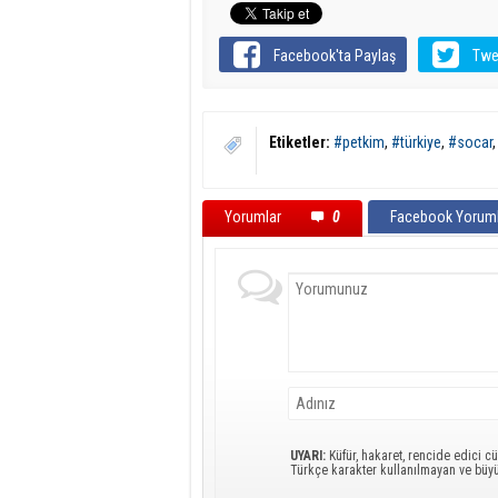
Facebook'ta Paylaş
Twe
Etiketler:
#petkim
,
#türkiye
,
#socar
Yorumlar
0
Facebook Yoruml
UYARI:
Küfür, hakaret, rencide edici cü
Türkçe karakter kullanılmayan ve büy