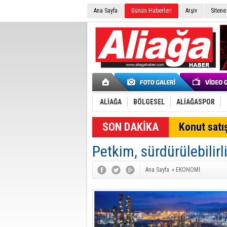
Ana Sayfa
Günün Haberleri
Arşiv
Sitene
ALİAĞA
BÖLGESEL
ALİAĞASPOR
Konut satış
Petkim, sürdürülebilir
Ana Sayfa
»
EKONOMİ