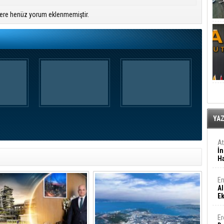
ere henüz yorum eklenmemiştir.
YA
A
İn
Ha
En
Al
E
Er