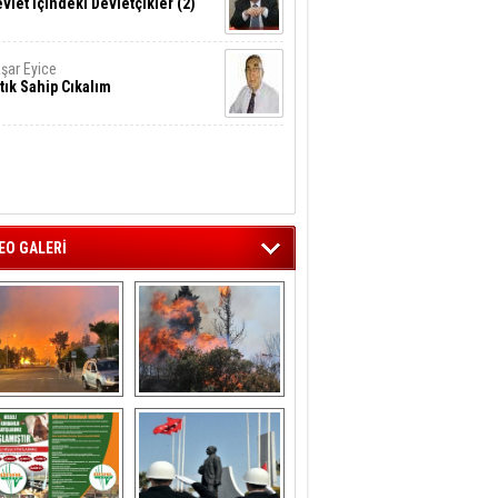
vlet İçindeki Devletçikler (2)
şar Eyice
tık Sahip Cıkalım
EO GALERİ
liağa ‘da  otluk 
Aliağa'nın Ciğerleri 
alanda çıkan 
Yandı
yangın evlere 
sıçramadan 
söndürüldü