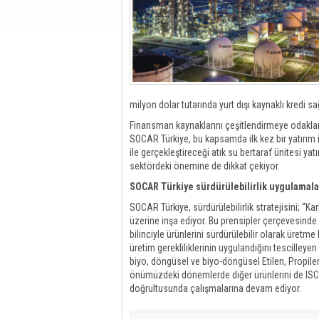
milyon dolar tutarında yurt dışı kaynaklı kredi sa
Finansman kaynaklarını çeşitlendirmeye odaklana
SOCAR Türkiye, bu kapsamda ilk kez bir yatırım iç
ile gerçekleştireceği atık su bertaraf ünitesi yat
sektördeki önemine de dikkat çekiyor.
SOCAR Türkiye sürdürülebilirlik uygulamaları
SOCAR Türkiye, sürdürülebilirlik stratejisini; 
üzerine inşa ediyor. Bu prensipler çerçevesinde
bilinciyle ürünlerini sürdürülebilir olarak üretm
üretim gerekliliklerinin uygulandığını tescilley
biyo, döngüsel ve biyo-döngüsel Etilen, Propilen
önümüzdeki dönemlerde diğer ürünlerini de ISCC
doğrultusunda çalışmalarına devam ediyor.