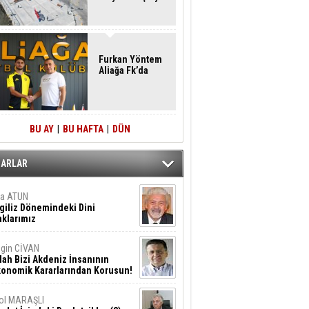
Furkan Yöntem
Aliağa Fk’da
BU AY
|
BU HAFTA
|
DÜN
ZARLAR
ta ATUN
giliz Dönemindeki Dini
klarımız
gin CİVAN
lah Bizi Akdeniz İnsanının
konomik Kararlarından Korusun!
ol MARAŞLI