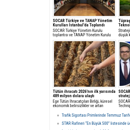
SOCAR Türkiye ve TANAP Yönetim
Tüpraş
Kurulları İstanbul'da Toplandı
Teknol
SOCAR Türkiye Yönetim Kurulu
Strate
toplantısı ve TANAP Yönetim Kurulu
düşük k
toplantısı, 30 Temmuz 2026 tarihinde
çözüml
İstanbul’da gerçekleştirildi.
hidroje
projele
Tütün ihracatı 2026'nın ilk yarısında
SOCAR’
489 milyon dolara ulaştı
strate
Ege Tütün İhracatçıları Birliği, küresel
SOCAR,
ekonomik belirsizlikler ve artan
Technip
maliyetlere rağmen 2026'nın ilk altı
imzalad
ayında ihracatını yüzde 4 artırarak 489
doğrul
Trafik Sigortası Primlerinde Temmuz Tarife
milyon dolara çıkardı ve istikrarlı
çalışma
büyümesini sürdürdü.
ekonomi
STAR Rafineri “En Büyük 500” listesinde 