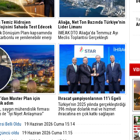
De
Ya
 Temiz Hidrojen
Aliağa, Net Ton Bazında Türkiye'nin
Ar
ojisini Sahada Test Edecek
Lider Limanı
jik Dönüşüm Planı kapsamında
İMEAK DTO Aliağa’da Temmuz Ayı
arbonlu ve yenilenebilir enerji
Meclis Toplantısı Gerçekleşti
erine odaklanan Tüpraş, temiz
n teknolojileri alanında yenilikçi
re öncülük ediyor.
VİD
dan Master Plan için
İhracat şampiyonlarının 11’i Egeli
jik adım
Türkiye’nin 2025 yılında gerçekleştirdiği
 saygın mühendislik firması
396 milyar dolarlık mal ve hizmet
 ile “İyi Niyet Anlaşması”
ihracatına en çok katkı sağlayan
A
ı. Petkim Master Plan projesi
firmalar, Türkiye İhracatçılar Meclisi
tusunda yürütülecek FEED
tarafından düzenlenen “TİM İhracatın
si Belli Oldu
19 Haziran 2026 Cuma 15:14
ları; mühendislik, teknik ve
Yıldızları Ödül Töreni”yle onurlandırıldı.
k analizleri kapsıyor.
üçüncü oldu
19 Haziran 2026 Cuma 11:15