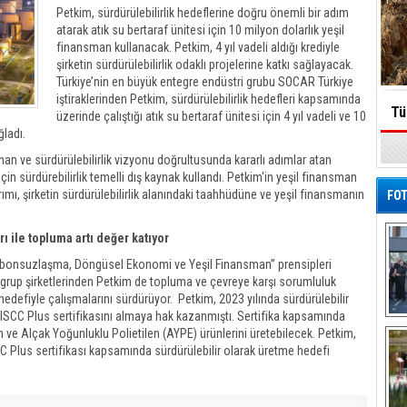
Petkim, sürdürülebilirlik hedeflerine doğru önemli bir adım
atarak atık su bertaraf ünitesi için 10 milyon dolarlık yeşil
finansman kullanacak. Petkim, 4 yıl vadeli aldığı krediyle
şirketin sürdürülebilirlik odaklı projelerine katkı sağlayacak.
Türkiye’nin en büyük entegre endüstri grubu SOCAR Türkiye
iştiraklerinden Petkim, sürdürülebilirlik hedefleri kapsamında
Tü
üzerinde çalıştığı atık su bertaraf ünitesi için 4 yıl vadeli ve 10
ğladı.
n ve sürdürülebilirlik vizyonu doğrultusunda kararlı adımlar atan
in sürdürebilirlik temelli dış kaynak kullandı. Petkim'in yeşil finansman
ırımı, şirketin sürdürülebilirlik alanındaki taahhüdüne ve yeşil finansmanın
FOT
 ile topluma artı değer katıyor
“Karbonsuzlaşma, Döngüsel Ekonomi ve Yeşil Finansman” prensipleri
 grup şirketlerinden Petkim de topluma ve çevreye karşı sorumluluk
e hedefiyle çalışmalarını sürdürüyor. Petkim, 2023 yılında sürdürülebilir
en ISCC Plus sertifikasını almaya hak kazanmıştı. Sertifika kapsamında
De
 ve Alçak Yoğunluklu Polietilen (AYPE) ürünlerini üretebilecek. Petkim,
Al
 Plus sertifikası kapsamında sürdürülebilir olarak üretme hedefi