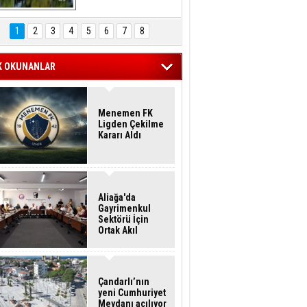
Hasan Eser'in 
Objektifinden
1
2
3
4
5
6
7
8
K OKUNANLAR
Menemen FK
Ligden Çekilme
Kararı Aldı
Aliağa'da
Gayrimenkul
Sektörü İçin
Ortak Akıl
Buluşması
Çandarlı’nın
yeni Cumhuriyet
Meydanı açılıyor