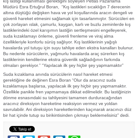
kış lastiği kullanılması gerektiğini söyleyen Petlas Pazarlama
Müdürü Esra Ertuğrul Boran, “Kış lastikleri sıcaklığın 7 derecenin
altına düştüğü değişken hava ve yol koşullarında aracın dengeli ve
güvenli hareket etmesini sağlamak için tasarlanmıştır. Sürücüleri en
çok zorlayan ıslak, çamurlu, kaygan, karlı ve buzlu zeminlerde kış
lastiklerindeki özel karışımın lastiğin sertleşmesini engelleyerek,
suda kızaklamayı önleme, güvenli frenleme ve viraj alma
özellikleriyle konforlu sürüş sağlıyor. Kış lastiklerinin yağışlı
havalarda yol tutuşu için suyu tahliye eden ekstra kanalları bulunur.
Bu nedenle sürücülerin, yağmurlu havalarda araç sürerken kış
lastiklerinin kendilerine ekstra güvenlik sağladığının farkında
olmaları gerekiyor.” “Yapılacak ilk şey hiçbir şey yapmamaktır”
Suda kızaklama anında sürücülerin nasıl hareket etmesi
gerektiğine de değinen Esra Boran “Olur da aracınız suda
kızaklamaya başlarsa, yapılacak ilk şey hiçbir şey yapmamaktır.
Özellikle panikle fren yapmamaya dikkat edilmelidir. Bu lastiğinizin
dönme esnasındaki su tahliyesini tamamen durduracağından
aracınız direksiyon hareketine reaksiyon vermez ve yoldan
savrulabilir. Ani direksiyon hareketlerinden kaçınarak aracınızı düz
bir hat içinde tutup su birikintisinden çıkmayı beklemelisiniz” dedi.