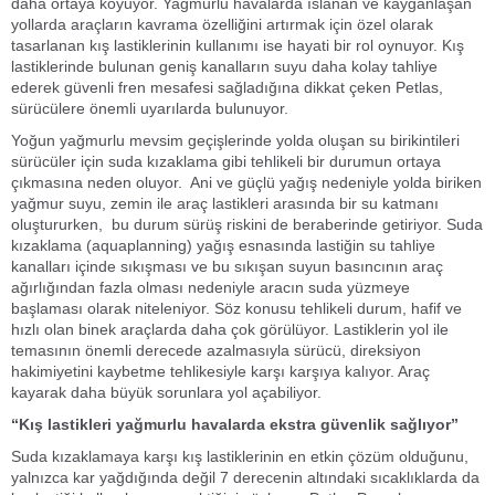
daha ortaya koyuyor. Yağmurlu havalarda ıslanan ve kayganlaşan
yollarda araçların kavrama özelliğini artırmak için özel olarak
tasarlanan kış lastiklerinin kullanımı ise hayati bir rol oynuyor. Kış
lastiklerinde bulunan geniş kanalların suyu daha kolay tahliye
ederek güvenli fren mesafesi sağladığına dikkat çeken Petlas,
sürücülere önemli uyarılarda bulunuyor.
Yoğun yağmurlu mevsim geçişlerinde yolda oluşan su birikintileri
sürücüler için suda kızaklama gibi tehlikeli bir durumun ortaya
çıkmasına neden oluyor. Ani ve güçlü yağış nedeniyle yolda biriken
yağmur suyu, zemin ile araç lastikleri arasında bir su katmanı
oluştururken, bu durum sürüş riskini de beraberinde getiriyor. Suda
kızaklama (aquaplanning) yağış esnasında lastiğin su tahliye
kanalları içinde sıkışması ve bu sıkışan suyun basıncının araç
ağırlığından fazla olması nedeniyle aracın suda yüzmeye
başlaması olarak niteleniyor. Söz konusu tehlikeli durum, hafif ve
hızlı olan binek araçlarda daha çok görülüyor. Lastiklerin yol ile
temasının önemli derecede azalmasıyla sürücü, direksiyon
hakimiyetini kaybetme tehlikesiyle karşı karşıya kalıyor. Araç
kayarak daha büyük sorunlara yol açabiliyor.
“Kış lastikleri yağmurlu havalarda ekstra güvenlik sağlıyor”
Suda kızaklamaya karşı kış lastiklerinin en etkin çözüm olduğunu,
yalnızca kar yağdığında değil 7 derecenin altındaki sıcaklıklarda da