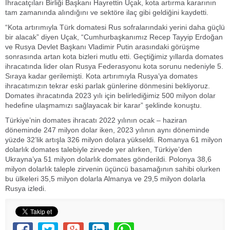
İhracatçıları Birliği Başkanı Hayrettin Uçak, kota artırma kararının
tam zamanında alındığını ve sektöre ilaç gibi geldiğini kaydetti.
“Kota artırımıyla Türk domatesi Rus sofralarındaki yerini daha güçlü
bir alacak” diyen Uçak, “Cumhurbaşkanımız Recep Tayyip Erdoğan
ve Rusya Devlet Başkanı Vladimir Putin arasındaki görüşme
sonrasında artan kota bizleri mutlu etti. Geçtiğimiz yıllarda domates
ihracatında lider olan Rusya Federasyonu kota sorunu nedeniyle 5.
Sıraya kadar gerilemişti. Kota artırımıyla Rusya’ya domates
ihracatımızın tekrar eski parlak günlerine dönmesini bekliyoruz.
Domates ihracatında 2023 yılı için belirlediğimiz 500 milyon dolar
hedefine ulaşmamızı sağlayacak bir karar” şeklinde konuştu.
Türkiye’nin domates ihracatı 2022 yılının ocak – haziran
döneminde 247 milyon dolar iken, 2023 yılının aynı döneminde
yüzde 32’lik artışla 326 milyon dolara yükseldi. Romanya 61 milyon
dolarlık domates talebiyle zirvede yer alırken, Türkiye’den
Ukrayna’ya 51 milyon dolarlık domates gönderildi. Polonya 38,6
milyon dolarlık taleple zirvenin üçüncü basamağının sahibi olurken
bu ülkeleri 35,5 milyon dolarla Almanya ve 29,5 milyon dolarla
Rusya izledi.