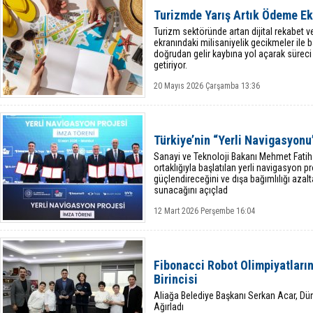
Turizmde Yarış Artık Ödeme E
Turizm sektöründe artan dijital rekabet ve
ekranındaki milisaniyelik gecikmeler ile ba
doğrudan gelir kaybına yol açarak süreci
getiriyor.
20 Mayıs 2026 Çarşamba 13:36
Türkiye’nin “Yerli Navigasyonu”
Sanayi ve Teknoloji Bakanı Mehmet Fatih 
ortaklığıyla başlatılan yerli navigasyon pr
güçlendireceğini ve dışa bağımlılığı azalt
sunacağını açıçlad
12 Mart 2026 Perşembe 16:04
Fibonacci Robot Olimpiyatları
Birincisi
Aliağa Belediye Başkanı Serkan Acar, D
Ağırladı