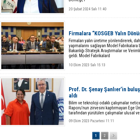
20 Şubat 2024 Salı 11:40
Firmalara “KOSGEB Yalın Dönü
Firmaları yalın üretime yönlendirerek, da
yapmalarını sağlayan Model Fabrikalara b
Bakanlığı Stratejik Araştırmalar ve Verim
geldi. Model Fabrikalard
10 Ekim 2023 Salı 15:13
Prof. Dr. Şenay Şanlıer’in bulu
aldı
Bilim ve teknoloji odaklı çalışmalar netic
Raporu’nun zirvesini kaptırmayan Ege Üni
tarafından yürütülen çalışmalar ulusal ve
alarak ticari ürüne dönüşmeye
09 Ekim 2023 Pazartesi 11:11
1
2