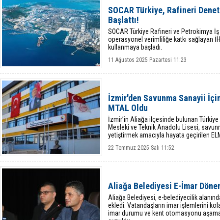
SOCAR Türkiye, Rafineri Dene
Başlattı!
SOCAR Türkiye Rafineri ve Petrokimya İş Bi
operasyonel verimliliğe katkı sağlayan İH
kullanmaya başladı.
11 Ağustos 2025 Pazartesi 11:23
İzmir'den Savunma Sanayii İçi
MTAL Oldu
İzmir’in Aliağa ilçesinde bulunan Türkiye
Mesleki ve Teknik Anadolu Lisesi, savunm
yetiştirmek amacıyla hayata geçirilen 
genelinde belirlenen 13 pilot
22 Temmuz 2025 Salı 11:52
Aliağa Belediyesi E-İmar Döne
Aliağa Belediyesi, e-belediyecilik alanında
ekledi. Vatandaşların imar işlemlerini ko
imar durumu ve kent otomasyonu aşama