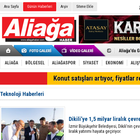
Ana Sayfa
Günün Haberleri
Arşiv
Sitene Ekle
Menemen FK
Aliağa'da G
Çandarlı’n
Furkan Yön
Chp Aliağa
ALİAĞA
BÖLGESEL
ALİAĞASPOR
SİYASET
EKONOMİ
ALIŞ
AK Parti Al
SOCAR Türk
SON DAKİKA
Konut satışları artıyor, fiyatlar 
Trafiği dur
Alto, İnşaa
TÜVTÜRK’te
Teknoloji Haberleri
Aliağa'daki
Chp Aliağa'
Dikili'de D
Helvacı’nın
Dikili’ye 1,5 milyar liralık çevr
Aliağa-Midi
İzmir Büyükşehir Belediyesi, Dikili’nin çe
liralık yatırımı hayata geçiriyor.