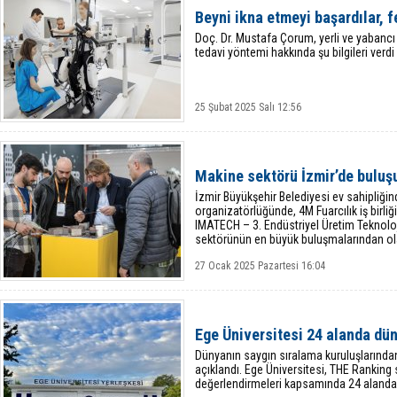
Beyni ikna etmeyi başardılar, fe
Doç. Dr. Mustafa Çorum, yerli ve yabancı 
tedavi yöntemi hakkında şu bilgileri verdi
25 Şubat 2025 Salı 12:56
Makine sektörü İzmir’de buluş
İzmir Büyükşehir Belediyesi ev sahipliğin
organizatörlüğünde, 4M Fuarcılık iş birl
IMATECH – 3. Endüstriyel Üretim Teknoloji
sektörünün en büyük buluşmalarından o
27 Ocak 2025 Pazartesi 16:04
Ege Üniversitesi 24 alanda dün
Dünyanın saygın sıralama kuruluşlarında
açıklandı. Ege Üniversitesi, THE Ranking
değerlendirmeleri kapsamında 24 alanda 