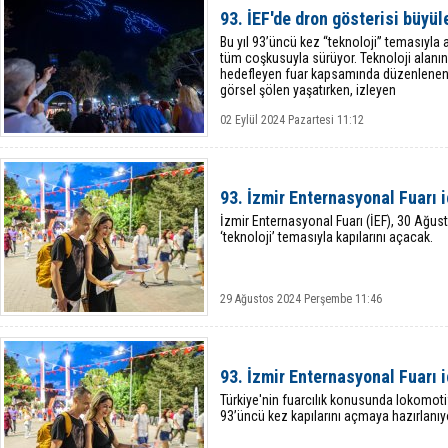
93. İEF'de dron gösterisi büyül
Bu yıl 93’üncü kez “teknoloji” temasıyla a
tüm coşkusuyla sürüyor. Teknoloji alanı
hedefleyen fuar kapsamında düzenlenen 
görsel şölen yaşatırken, izleyen
02 Eylül 2024 Pazartesi 11:12
93. İzmir Enternasyonal Fuarı i
İzmir Enternasyonal Fuarı (İEF), 30 Ağust
‘teknoloji’ temasıyla kapılarını açacak.
29 Ağustos 2024 Perşembe 11:46
93. İzmir Enternasyonal Fuarı i
Türkiye'nin fuarcılık konusunda lokomoti
93’üncü kez kapılarını açmaya hazırlanıy