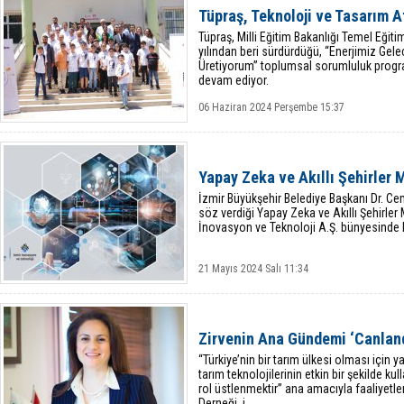
Tüpraş, Teknoloji ve Tasarım At
Tüpraş, Milli Eğitim Bakanlığı Temel Eğit
yılından beri sürdürdüğü, “Enerjimiz Ge
Üretiyorum” toplumsal sorumluluk progra
devam ediyor.
06 Haziran 2024 Perşembe 15:37
Yapay Zeka ve Akıllı Şehirler 
İzmir Büyükşehir Belediye Başkanı Dr. Cem
söz verdiği Yapay Zeka ve Akıllı Şehirler 
İnovasyon ve Teknoloji A.Ş. bünyesinde 
21 Mayıs 2024 Salı 11:34
Zirvenin Ana Gündemi ‘Canland
“Türkiye’nin bir tarım ülkesi olması için 
tarım teknolojilerinin etkin bir şekilde k
rol üstlenmektir” ana amacıyla faaliyetle
Derneği, i