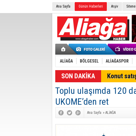
Ana Sayfa
Günün Haberleri
Arşiv
Sitene
ALİAĞA
BÖLGESEL
ALİAĞASPOR
SON DAKİKA
Konut satış
Toplu ulaşımda 120 da
UKOME’den ret
Ana Sayfa
»
ALİAĞA