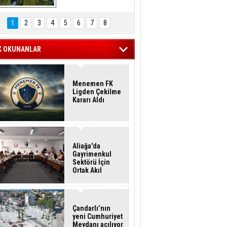
Hasan Eser'in 
Objektifinden
1
2
3
4
5
6
7
8
K OKUNANLAR
Menemen FK
Ligden Çekilme
Kararı Aldı
Aliağa'da
Gayrimenkul
Sektörü İçin
Ortak Akıl
Buluşması
Çandarlı’nın
yeni Cumhuriyet
Meydanı açılıyor