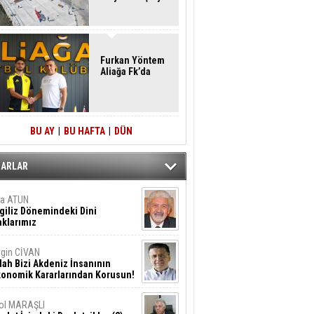
Furkan Yöntem
Aliağa Fk’da
BU AY
|
BU HAFTA
|
DÜN
ZARLAR
ta ATUN
giliz Dönemindeki Dini
klarımız
gin CİVAN
lah Bizi Akdeniz İnsanının
konomik Kararlarından Korusun!
ol MARAŞLI