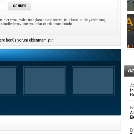
mleler veya imalar, inançlara saldırı içeren, imla kuralları ile yazılmamış,
ük harflerle yazılmış yorumlar onaylanmamaktadır.
ere henüz yorum eklenmemiştir.
YA
A
İn
Ha
En
Al
E
Er