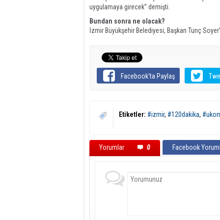
uygulamaya girecek” demişti.
Bundan sonra ne olacak?
İzmir Büyükşehir Belediyesi, Başkan Tunç Soyer’
Facebook'ta Paylaş
Twe
Etiketler:
#izmir
,
#120dakika
,
#uko
Yorumlar
0
Facebook Yoruml