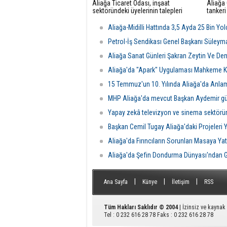
Aliağa Ticaret Odası, inşaat
Aliağa
sektöründeki üyelerinin talepleri
tankeri
üzerine GDZ Elektrik Dağıtım
yangın 
yetkilileriyle toplantı düzenledi.
Belediy
Aliağa-Midilli Hattında 3,5 Ayda 25 Bin Yo
Görüşmede sayaç panosu ve enerji
ekipler
odası düzenlemeleriyle ilgili yeni
ulaştı.
Petrol-İş Sendikası Genel Başkanı Süleym
şartlar ve başvuru süreçleri
Aliağa Sanat Günleri Şakran Zeytin Ve Deniz
değerlendirildi.
Aliağa'da "Apark" Uygulaması Mahkeme Ka
15 Temmuz'un 10. Yılında Aliağa'da Anla
MHP Aliağa'da mevcut Başkan Aydemir gü
Yapay zekâ televizyon ve sinema sektörü
Başkan Cemil Tugay Aliağa'daki Projeleri 
Aliağa'da Fırıncıların Sorunları Masaya Yatı
Aliağa'da Şefin Dondurma Dünyası'ndan G
|
|
|
Ana Sayfa
Künye
İletişim
RSS
Tüm Hakları Saklıdır © 2004
| İzinsiz ve kayna
Tel : 0 232 616 28 78 Faks : 0 232 616 28 78