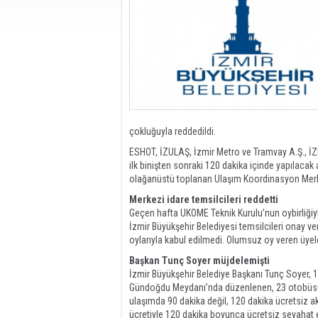
çokluğuyla reddedildi.
ESHOT, İZULAŞ, İzmir Metro ve Tramvay A.Ş., İZ
ilk binişten sonraki 120 dakika içinde yapılaca
olağanüstü toplanan Ulaşım Koordinasyon Merk
Merkezi idare temsilcileri reddetti
Geçen hafta UKOME Teknik Kurulu’nun oybirliğiyl
İzmir Büyükşehir Belediyesi temsilcileri onay ver
oylarıyla kabul edilmedi. Olumsuz oy veren üyel
Başkan Tunç Soyer müjdelemişti
İzmir Büyükşehir Belediye Başkanı Tunç Soyer, 
Gündoğdu Meydanı’nda düzenlenen, 23 otobüsün 
ulaşımda 90 dakika değil, 120 dakika ücretsiz akta
ücretiyle 120 dakika boyunca ücretsiz seyahat 