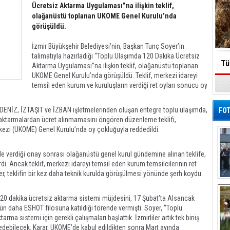
Ücretsiz Aktarma Uygulaması”na ilişkin teklif,
olağanüstü toplanan UKOME Genel Kurulu’nda
görüşüldü.
İzmir Büyükşehir Belediyesi’nin, Başkan Tunç Soyer’in
talimatıyla hazırladığı “Toplu Ulaşımda 120 Dakika Ücretsiz
Tü
Aktarma Uygulaması”na ilişkin teklif, olağanüstü toplanan
UKOME Genel Kurulu’nda görüşüldü. Teklif, merkezi idareyi
temsil eden kurum ve kuruluşların verdiği ret oyları sonucu oy
DENİZ, İZTAŞIT ve İZBAN işletmelerinden oluşan entegre toplu ulaşımda,
FOT
k aktarmalardan ücret alınmamasını öngören düzenleme teklifi,
ezi (UKOME) Genel Kurulu’nda oy çokluğuyla reddedildi.
e verdiği onay sonrası olağanüstü genel kurul gündemine alınan teklife,
di. Ancak teklif, merkezi idareyi temsil eden kurum temsilcilerinin ret
er, teklifin bir kez daha teknik kurulda görüşülmesi yönünde şerh koydu.
De
Al
120 dakika ücretsiz aktarma sistemi müjdesini, 17 Şubat’ta Alsancak
daha ESHOT filosuna katıldığı törende vermişti. Soyer, “Toplu
rma sistemi için gerekli çalışmaları başlattık. İzmirliler artık tek biniş
edebilecek. Karar, UKOME’de kabul edildikten sonra Mart ayında