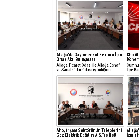
Aliağa'da Gayrimenkul Sektörü İçin
Chp Al
Ortak Akıl Buluşması
Dönem
Aliağa Ticaret Odası ile Aliağa Esnaf
Cumhuri
ve Sanatkârlar Odası iş birliğinde,
İlçe Ba
ilçede faaliyet gösteren gayrimenkul
Gündüz
danışmanlarıyla sektörel istişare
yaptığı
toplantısı gerçekleştirildi.
mesajla
Alto, İnşaat Sektörünün Taleplerini
Aliağa
Gdz Elektrik Dağıtım A.Ş.’Ye İletti
İzmir 