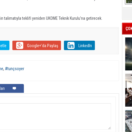
in talimatıyla teklifi yeniden UKOME Teknik Kurulu’na getirecek.
ÇO
etle
Google+'da Paylaş
LinkedIn
me
,
#tunçsoyer
arı