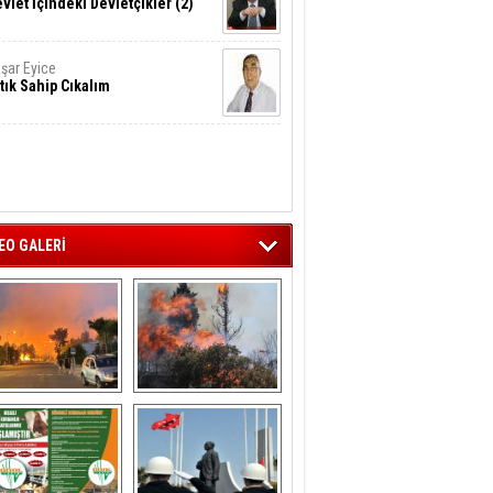
vlet İçindeki Devletçikler (2)
şar Eyice
tık Sahip Cıkalım
EO GALERİ
liağa ‘da  otluk 
Aliağa'nın Ciğerleri 
alanda çıkan 
Yandı
yangın evlere 
sıçramadan 
söndürüldü