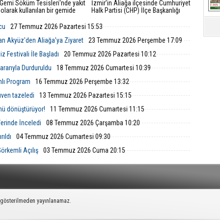
 Gemi Söküm Tesisleri'nde yakıt
İzmir’in Aliağa ilçesinde Cumhuriyet
 olarak kullanılan bir gemide
Halk Partisi (CHP) İlçe Başkanlığı
çıktı. İzmir Büyükşehir
yönetim kurulu ve çok sayıda parti
esi İtfaiye Dairesi Başkanlığı
üyesi, düzenlenen basın toplantısıyla
lcu
27 Temmuz 2026 Pazartesi 15:53
i, ihbarın ardından hızla bölgeye
görevlerinden ve parti üyeliklerinden
istifa ettiklerini duyurarak Yeni Parti’ye
an Akyüz'den Aliağa'ya Ziyaret
23 Temmuz 2026 Perşembe 17:09
katıldıklarını açıkladı.
 Festivali İle Başladı
20 Temmuz 2026 Pazartesi 10:12
rarıyla Durduruldu
18 Temmuz 2026 Cumartesi 10:39
mlı Program
16 Temmuz 2026 Perşembe 13:32
ven tazeledi
13 Temmuz 2026 Pazartesi 15:15
nü dönüştürüyor!
11 Temmuz 2026 Cumartesi 11:15
Yerinde İnceledi
08 Temmuz 2026 Çarşamba 10:20
rıldı
04 Temmuz 2026 Cumartesi 09:30
örkemli Açılış
03 Temmuz 2026 Cuma 20:15
k gösterilmeden yayınlanamaz.