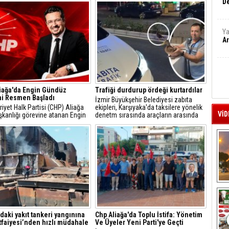
De
Ya
Ar
iağa'da Engin Gündüz
Trafiği durdurup ördeği kurtardılar
i Resmen Başladı
İzmir Büyükşehir Belediyesi zabıta
yet Halk Partisi (CHP) Aliağa
ekipleri, Karşıyaka'da taksilere yönelik
VİD
şkanlığı görevine atanan Engin
denetm sırasında araçların arasında
, sosyal medya hesabından
kalan yeşilbaşlı dişi ördeği fark ederek
 açıklamayla yeni döneme ilişkin
trafiği durdurdu.
r verdi.
A
'daki yakıt tankeri yangınına
Chp Aliağa'da Toplu İstifa: Yönetim
İtfaiyesi’nden hızlı müdahale
Ve Üyeler Yeni Parti'ye Geçti