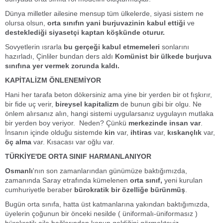
Dünya milletler ailesine mensup tüm ülkelerde, siyasi sistem ne
olursa olsun,
orta sınıfın yani burjuvazinin
kabul ettiği
ve
desteklediği siyasetçi kaptan köşkünde oturur.
Sovyetlerin ısrarla
bu gerçeği kabul etmemeleri
sonlarını
hazırladı, Çinliler bundan ders aldı
Komünist bir ülkede burjuva
sınıfına yer vermek zorunda kaldı.
KAPİTALİZM ÖNLENEMİYOR
Hani her tarafa beton dökersiniz ama yine bir yerden bir ot fışkırır,
bir fide uç verir,
bireysel kapitalizm
de bunun gibi bir olgu. Ne
önlem alırsanız alın, hangi sistemi uygularsanız uygulayın mutlaka
bir yerden boy veriyor. Neden? Çünkü
merkezinde insan var
.
İnsanın içinde olduğu sistemde
kin
var,
ihtiras
var,
kıskançlık
var,
öç alma
var. Kısacası var oğlu var.
TÜRKİYE'DE ORTA SINIF HARMANLANIYOR
Osmanlı
'nın son zamanlarından günümüze baktığımızda,
zamanında Saray etrafında kümelenen
orta sınıf,
yeni kurulan
cumhuriyetle beraber
bürokratik bir özelliğe bürünmüş
.
Bugün orta sınıfa, hatta üst katmanlarına yakından baktığımızda,
üyelerin çoğunun bir önceki nesilde ( üniformalı-üniformasız )