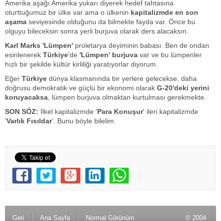
Amerika aşağı Amerika yukarı diyerek hedef tahtasına
oturttuğumuz bir ülke var ama o ülkenin
kapitalizmde en son
aşama
seviyesinde olduğunu da bilmekte fayda var. Önce bu
olguyu bileceksin sonra yerli burjuva olarak ders alacaksın.
Karl Marks 'Lümpen'
proletarya deyiminin babası. Ben de ondan
esinlenerek
Türkiye
'de
'Lümpen' burjuva
var ve bu lümpenler
hızlı bir şekilde kültür kirliliği yaratıyorlar diyorum.
Eğer
Türkiye
dünya klasmanında bir yerlere gelecekse, daha
doğrusu demokratik ve güçlü bir ekonomi olarak
G-20'deki yerini
koruyacaksa
, lümpen burjuva olmaktan kurtulması gerekmekte.
SON SÖZ:
İlkel kapitalizmde '
Para Konuşur
' ileri kapitalizmde
'
Varlık Fısıldar
'. Bunu böyle bilelim.
Geri
Ana Sayfa
Normal Görünüm
© 2004