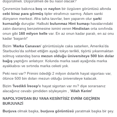
düşürülmeli. Düşürülmeli de bu nasıl olacak?
Çevremize bakınca
boş
ve
naylon
bir özgüven görüntüsü altında
cebi biraz para görmüş
tipler etrafımızı sarmış. Adam sanki
dünyanın merkezi. Afra tafra tavırlar, ben yaparım olur
şarki
kurnazlığı
duruşlar. Halbuki
bulunmaz Hint kumaşı
havalarındaki
zatın davranış benzetmesine ismini veren
Hindistan
orta sınıfında
onun gibi
160 milyon kelle
var. En az onun kadar paralı, en az onu
kadar 'başarılı!'
Bizim '
Marka Canavarı
' görüntüsüyle caka satarken, Amerika'da
Starbucks’da sohbet ettiğim ayağı tokyo terlikli, tişörtü yıkanmaktan
solmuş vatandaş bana
mezun olduğu üniversiteye 500 bin dolar
bağış
yaptığını anlatıyor. Kolunda marka saati ayağında marka
ayakkabısı ve sırtında marka ceketi yok.
Peki nesi var? Primini ödediği 2 milyon dolarlık hayat sigortası var,
ölünce 500 bin doları mezun olduğu üniversiteye kalacak.
Bizim
'İvedikli İrecep'
e hayat sigortan var mı? diye sorarsanız
alacağınız cevabı şimdiden söyleyeyim ,
'Allah Kerim'
NAPOLYON'DAN BU YANA KESİNTİSİZ EVRİM GEÇİREN
BURJUVAZİ
Burjuva
olmak başka,
burjuva görüntüsü
yaratmak başka bir şey.