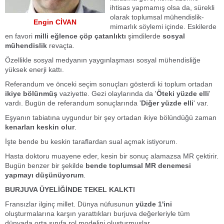
ihtisas yapmamış olsa da, sürekli
olarak toplumsal mühendislik-
Engin CİVAN
mimarlık söylemi içinde. Eskilerde
en favori
milli eğlence çöp çatanlıktı
şimdilerde
sosyal
mühendislik
revaçta.
Özellikle sosyal medyanın yaygınlaşması sosyal mühendisliğe
yüksek enerji kattı.
Referandum ve önceki seçim sonuçları gösterdi ki toplum ortadan
ikiye bölünmüş
vaziyette. Gezi olaylarında da '
Öteki yüzde elli
'
vardı. Bugün de referandum sonuçlarında '
Diğer yüzde elli
' var.
Eşyanın tabiatına uygundur bir şey ortadan ikiye bölündüğü zaman
kenarları keskin olur
.
İşte bende bu keskin taraflardan sual açmak istiyorum.
Hasta doktoru muayene eder, kesin bir sonuç alamazsa MR çektirir.
Bugün benzer bir şekilde
bende toplumsal MR denemesi
yapmayı düşünüyorum
.
BURJUVA ÜYELİĞİNDE TEKEL KALKTI
Fransızlar ilginç millet. Dünya nüfusunun
yüzde 1'ini
oluşturmalarına karşın yarattıkları burjuva değerleriyle tüm
dünyada orta sınıfa rol modelini oluşturmuşlar.