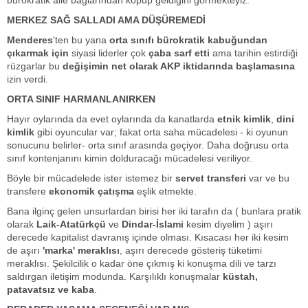
bürokratik aile bağlarından kopup geldiğini görmekteyiz.
MERKEZ SAĞ SALLADI AMA DÜŞÜREMEDİ
Menderes
'ten bu yana
orta sınıfı bürokratik kabuğundan
çıkarmak için
siyasi liderler çok
çaba sarf etti
ama tarihin estirdiği
rüzgarlar bu
değişimin net olarak AKP iktidarında başlamasına
izin verdi.
ORTA SINIF HARMANLANIRKEN
Hayır oylarında da evet oylarında da kanatlarda
etnik kimlik
,
dini
kimlik
gibi oyuncular var; fakat orta saha mücadelesi - ki oyunun
sonucunu belirler- orta sınıf arasında geçiyor. Daha doğrusu orta
sınıf kontenjanını kimin dolduracağı mücadelesi veriliyor.
Böyle bir mücadelede ister istemez bir
servet transferi
var ve bu
transfere
ekonomik çatışma
eşlik etmekte.
Bana ilginç gelen unsurlardan birisi her iki tarafın da ( bunlara pratik
olarak
Laik-Atatürkçü
ve
Dindar-İslami
kesim diyelim ) aşırı
derecede kapitalist davranış içinde olması. Kısacası her iki kesim
de aşırı
'marka' meraklısı
, aşırı derecede gösteriş tüketimi
meraklısı. Şekilcilik o kadar öne çıkmış ki konuşma dili ve tarzı
saldırgan iletişim modunda. Karşılıklı konuşmalar
küstah,
patavatsız ve kaba
.