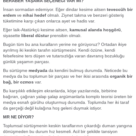
BERABER YAŞAMA SEÇENEĞİ VAR MI?
İnsan sormadan edemiyor. Eğer dindar kesime aitsen
teveccüh bir
erdem
ve
nihai hedef
olmalı. Ziynet takma ve benzeri gösteriş
tüketimine karşı çıkan onlarca ayet ve hadis var.
Eğer laik-Atatürkçü kesime aitsen,
kamusal alanda hoşgörü
,
siyasette
liberal düstur
prensibin olmalı.
Bugün tüm bu ana kuralların yerine ne görüyoruz? Ortadan ikiye
ayrılmış iki keskin tarafın sürtüşmesini. Kendi özüne, kendi
felsefesine ters düşen ve tutarsızlığa varan davranış bozukluğu
günlük yaşamın parçası.
Bu sürtüşme
medyada
da kendini bulmuş durumda. Neticede bu
medya da bu toplumun bir parçası ve her ikisi arasında
organik bir
bağ, bir ozmos
var.
Bu karşılıklı etkileşim ekranlarda, köşe yazılarında, birbirine
bağıran, çağıran yalap şalap argümanlarla komplo teorisi üreten bir
medya esnafı gürûhu oluşturmuş durumda. Toplumda her iki taraf
da gerçeği değil kulağına hoş geleni duymak istiyor.
MR NE DİYOR?
Toplumsal sürtüşmenin keskin taraflarının çıkardığı duman yangına
dönüşmeden bu durum hız kesmeli. Acil bir şekilde tansiyon