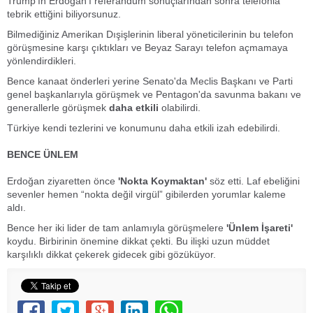
Trump'ın Erdoğan'ı referandum sonuçlarından sonra telefonla
tebrik ettiğini biliyorsunuz.
Bilmediğiniz Amerikan Dışişlerinin liberal yöneticilerinin bu telefon
görüşmesine karşı çıktıkları ve Beyaz Sarayı telefon açmamaya
yönlendirdikleri.
Bence kanaat önderleri yerine Senato'da Meclis Başkanı ve Parti
genel başkanlarıyla görüşmek ve Pentagon'da savunma bakanı ve
generallerle görüşmek
daha etkili
olabilirdi.
Türkiye kendi tezlerini ve konumunu daha etkili izah edebilirdi.
BENCE ÜNLEM
Erdoğan ziyaretten önce
'Nokta Koymaktan'
söz etti. Laf ebeliğini
sevenler hemen “nokta değil virgül” gibilerden yorumlar kaleme
aldı.
Bence her iki lider de tam anlamıyla görüşmelere
'Ünlem İşareti'
koydu. Birbirinin önemine dikkat çekti. Bu ilişki uzun müddet
karşılıklı dikkat çekerek gidecek gibi gözüküyor.