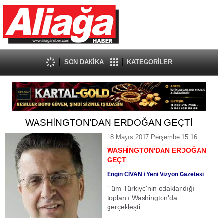
SON DAKİKA
KATEGORİLER
WASHİNGTON'DAN ERDOĞAN GEÇTİ
18 Mayıs 2017 Perşembe 15:16
WASHİNGTON'DAN ERDOĞAN
GEÇTİ
Engin CİVAN / Yeni Vizyon Gazetesi
Tüm Türkiye'nin odaklandığı
toplantı Washington'da
gerçekleşti.