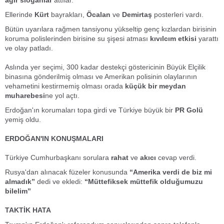
ağır sloganlar
attılar.
Ellerinde
Kürt
bayrakları,
Öcalan
ve
Demirtaş
posterleri vardı.
Bütün uyarılara rağmen tansiyonu yükseltip genç kızlardan birisinin
koruma polislerinden birisine su şişesi atması
kıvılcım etkisi
yarattı
ve olay patladı.
Aslında yer seçimi, 300 kadar destekçi göstericinin Büyük Elçilik
binasına gönderilmiş olması ve Amerikan polisinin olaylarının
vehametini kestirmemiş olması orada
küçük bir meydan
muharebesi
ne yol açtı.
Erdoğan'ın korumaları topa girdi ve Türkiye büyük bir
PR
Golü
yemiş oldu.
ERDOĞAN'IN KONUŞMALARI
Türkiye Cumhurbaşkanı sorulara
rahat
ve
akıcı
cevap verdi.
Rusya'dan alınacak füzeler konusunda
“Amerika verdi de biz mi
almadık”
dedi ve ekledi:
“Müttefiksek müttefik olduğumuzu
bilelim”
TAKTİK HATA