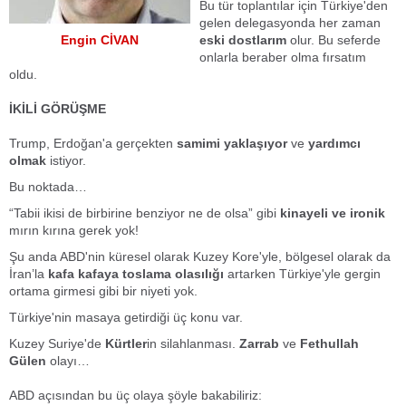
Bu tür toplantılar için Türkiye'den
gelen delegasyonda her zaman
Engin CİVAN
eski dostlarım
olur. Bu seferde
onlarla beraber olma fırsatım
oldu.
İKİLİ GÖRÜŞME
Trump, Erdoğan'a gerçekten
samimi yaklaşıyor
ve
yardımcı
olmak
istiyor.
Bu noktada…
“Tabii ikisi de birbirine benziyor ne de olsa” gibi
kinayeli ve ironik
mırın kırına gerek yok!
Şu anda ABD'nin küresel olarak Kuzey Kore'yle, bölgesel olarak da
İran’la
kafa kafaya toslama olasılığı
artarken Türkiye'yle gergin
ortama girmesi gibi bir niyeti yok.
Türkiye'nin masaya getirdiği üç konu var.
Kuzey Suriye'de
Kürtler
in silahlanması.
Zarrab
ve
Fethullah
Gülen
olayı…
ABD açısından bu üç olaya şöyle bakabiliriz: