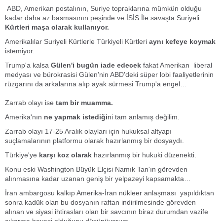
ABD, Amerikan postalının, Suriye topraklarına mümkün olduğu
kadar daha az basmasının peşinde ve İSİS İle savaşta Suriyeli
Kürtleri maşa olarak kullanıyor.
Amerikalılar Suriyeli Kürtlerle Türkiyeli Kürtleri
aynı kefeye koymak
istemiyor.
Trump'a kalsa
Gülen'i bugün iade edecek
fakat Amerikan liberal
medyası ve bürokrasisi Gülen'nin ABD'deki süper lobi faaliyetlerinin
rüzgarını da arkalarına alıp ayak sürmesi Trump'a engel…
Zarrab olayı ise
tam bir muamma.
Amerika'nın
ne yapmak istediği
ni tam anlamış değilim.
Zarrab olayı 17-25 Aralık olayları için hukuksal altyapı
suçlamalarının platformu olarak hazırlanmış bir dosyaydı.
Türkiye'ye
karşı koz olarak
hazırlanmış bir hukuki düzenekti.
Konu eski Washington Büyük Elçisi Namık Tan'ın görevden
alınmasına kadar uzanan geniş bir yelpazeyi kapsamakta…
İran ambargosu kalkıp Amerika-İran nükleer anlaşması yapıldıktan
sonra kadük olan bu dosyanın raftan indirilmesinde görevden
alınan ve siyasi ihtirasları olan bir savcının biraz durumdan vazife