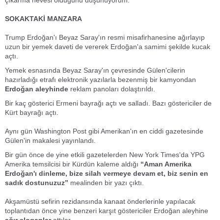
çıkarma hevesi olduğunu düşünüyorum.
SOKAKTAKİ MANZARA
Trump Erdoğan'ı Beyaz Saray'ın resmi misafirhanesine ağırlayıp
uzun bir yemek daveti de vererek Erdoğan'a samimi şekilde kucak
açtı.
Yemek esnasında Beyaz Saray'ın çevresinde Gülen'cilerin
hazırladığı etrafı elektronik yazılarla bezenmiş bir kamyondan
Erdoğan aleyhinde
reklam panoları dolaştırıldı.
Bir kaç gösterici Ermeni bayrağı açtı ve salladı. Bazı göstericiler de
Kürt bayrağı açtı.
Aynı gün Washington Post gibi Amerikan'ın en ciddi gazetesinde
Gülen'in makalesi yayınlandı.
Bir gün önce de yine etkili gazetelerden New York Times'da YPG
Amerika temsilcisi bir Kürdün kaleme aldığı
“Aman Amerika
Erdoğan'ı dinleme, bize silah vermeye devam et, biz senin en
sadık dostunuzuz”
mealinden bir yazı çıktı.
Akşamüstü sefirin rezidansında kanaat önderlerinle yapılacak
toplantıdan önce yine benzeri karşıt göstericiler Erdoğan aleyhine