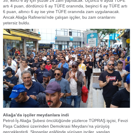
35, ikinci 6 ay için yüzde 24 zam yapılacak. Üçüncü 6 ayda TÜFE
artı 4 puan, dördüncü 6 ay TÜFE oranında, beşinci 6 ay TÜFE artı
6 puan, altıncı 6 ay ise yine TÜFE oranında zam uygulanacak.
Ancak Aliağa Rafinerisi’nde çalışan işçiler, bu zam oranlarını
yetersiz buldu.
Aliağa’da işçiler meydanlara indi
Petrol-İş Aliağa Şubesi öncülüğünde yüzlerce TÜPRAŞ işçisi, Fevzi
Paşa Caddesi üzerinden Demokrasi Meydanı’na yürüyüş
gerçekleştirdi. Sloganlar eşliğinde yürüyen işçiler, yapılan