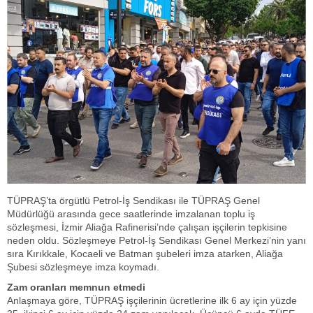
TÜPRAŞ’ta örgütlü Petrol-İş Sendikası ile TÜPRAŞ Genel
Müdürlüğü arasında gece saatlerinde imzalanan toplu iş
sözleşmesi, İzmir Aliağa Rafinerisi’nde çalışan işçilerin tepkisine
neden oldu. Sözleşmeye Petrol-İş Sendikası Genel Merkezi’nin yanı
sıra Kırıkkale, Kocaeli ve Batman şubeleri imza atarken, Aliağa
Şubesi sözleşmeye imza koymadı.
Zam oranları memnun etmedi
Anlaşmaya göre, TÜPRAŞ işçilerinin ücretlerine ilk 6 ay için yüzde