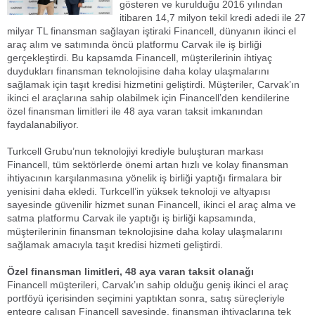
gösteren ve kurulduğu 2016 yılından
itibaren 14,7 milyon tekil kredi adedi ile 27
milyar TL finansman sağlayan iştiraki Financell, dünyanın ikinci el
araç alım ve satımında öncü platformu Carvak ile iş birliği
gerçekleştirdi. Bu kapsamda Financell, müşterilerinin ihtiyaç
duydukları finansman teknolojisine daha kolay ulaşmalarını
sağlamak için taşıt kredisi hizmetini geliştirdi. Müşteriler, Carvak’ın
ikinci el araçlarına sahip olabilmek için Financell’den kendilerine
özel finansman limitleri ile 48 aya varan taksit imkanından
faydalanabiliyor.
Turkcell Grubu’nun teknolojiyi krediyle buluşturan markası
Financell, tüm sektörlerde önemi artan hızlı ve kolay finansman
ihtiyacının karşılanmasına yönelik iş birliği yaptığı firmalara bir
yenisini daha ekledi. Turkcell’in yüksek teknoloji ve altyapısı
sayesinde güvenilir hizmet sunan Financell, ikinci el araç alma ve
satma platformu Carvak ile yaptığı iş birliği kapsamında,
müşterilerinin finansman teknolojisine daha kolay ulaşmalarını
sağlamak amacıyla taşıt kredisi hizmeti geliştirdi.
Özel finansman limitleri, 48 aya varan taksit olanağı
Financell müşterileri, Carvak’ın sahip olduğu geniş ikinci el araç
portföyü içerisinden seçimini yaptıktan sonra, satış süreçleriyle
entegre çalışan Financell sayesinde, finansman ihtiyaçlarına tek