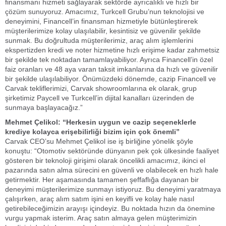
finansmanı hizmeti sağlayarak sektörde ayrıcalıklı ve hızlı bir
çözüm sunuyoruz. Amacımız, Turkcell Grubu’nun teknolojisi ve
deneyimini, Financell’in finansman hizmetiyle bütünleştirerek
müşterilerimize kolay ulaşılabilir, kesintisiz ve güvenilir şekilde
sunmak. Bu doğrultuda müşterilerimiz, araç alım işlemlerini
ekspertizden kredi ve noter hizmetine hızlı erişime kadar zahmetsiz
bir şekilde tek noktadan tamamlayabiliyor. Ayrıca Financell’in özel
faiz oranları ve 48 aya varan taksit imkanlarına da hızlı ve güvenilir
bir şekilde ulaşılabiliyor. Önümüzdeki dönemde, cazip Financell ve
Carvak tekliflerimizi, Carvak showroomlarına ek olarak, grup
şirketimiz Paycell ve Turkcell’in dijital kanalları üzerinden de
sunmaya başlayacağız.”
Mehmet Çelikol: “Herkesin uygun ve cazip seçeneklerle
krediye kolayca erişebilirliği bizim için çok önemli”
Carvak CEO’su Mehmet Çelikol ise iş birliğine yönelik şöyle
konuştu: “Otomotiv sektöründe dünyanın pek çok ülkesinde faaliyet
gösteren bir teknoloji girişimi olarak öncelikli amacımız, ikinci el
pazarında satın alma sürecini en güvenli ve olabilecek en hızlı hale
getirmektir. Her aşamasında tamamen şeffaflığa dayanan bir
deneyimi müşterilerimize sunmayı istiyoruz. Bu deneyimi yaratmaya
çalışırken, araç alım satım işini en keyifli ve kolay hale nasıl
getirebileceğimizin arayışı içindeyiz. Bu noktada hızın da önemine
vurgu yapmak isterim. Araç satın almaya gelen müşterimizin