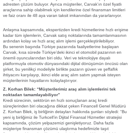
adresten çözüm buluyor. Ayrıca müşteriler, Carvak’ın özel fiyatlı
araçlarına sahip olabilmek için kendilerine özel finansman limitleri
ve faiz oranı ile 48 aya varan taksit imkanından da yararlanıyor.
Anlaşma kapsamında, ekspertizden kredi hizmetlerine hızlı erişime
kadar tüm işlemlerin, Carvak satış noktalarında tamamlanmasının
ardından kolay ve hızlı araç alım işlemi gerçekleştirilebiliyor.
Bu senenin başında Türkiye pazarında faaliyetlerine başlayan
Carvak, kısa sürede Türkiye’deki ikinci el otomobil pazarının en
önemli oyuncularından biri oldu. Veri ve teknolojiye dayalı
platformuyla otomotiv dünyasındaki dijital dönüşümün öncüsü olan
şirket, bu yenilikçi modeliyle birlikte pazarın güven ve şeffaflık
ihtiyacını karşılayıp, ikinci elde araç alım satım yapmak isteyen
müşterilerinin hayatlarını kolaylaştırıyor.
Z. Korhan Bilek: “Müşterilerimiz araç alım işlemlerini tek
noktadan tamamlayabiliyor”
Kredi sürecinin, sektörün en hızlı sonuçlanan araç kredi
süreçlerinden biri olacağına dikkat çeken Financell Genel Müdürü
Z. Korhan Bilek, iş birliğinin detayları hakkında şunları söyledi: “Bu
yeni iş birliğimiz ile Turkcell’in Dijital Finansal Hizmetler stratejisi
kapsamında, çözüm yelpazemizi genişletiyoruz. Daha fazla
müşteriye finansman çözümü ulaştırma hedefimizle taşıt