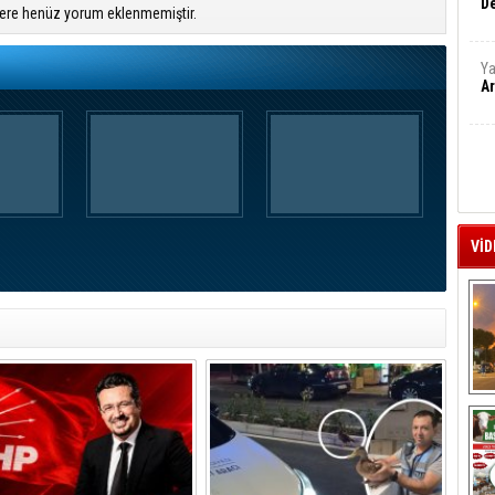
De
ere henüz yorum eklenmemiştir.
Ya
Ar
VİD
A