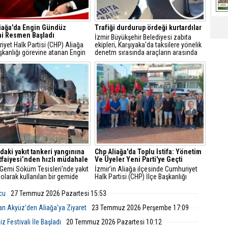
iağa'da Engin Gündüz
Trafiği durdurup ördeği kurtardılar
i Resmen Başladı
İzmir Büyükşehir Belediyesi zabıta
yet Halk Partisi (CHP) Aliağa
ekipleri, Karşıyaka'da taksilere yönelik
şkanlığı görevine atanan Engin
denetm sırasında araçların arasında
, sosyal medya hesabından
kalan yeşilbaşlı dişi ördeği fark ederek
 açıklamayla yeni döneme ilişkin
trafiği durdurdu.
r verdi.
'daki yakıt tankeri yangınına
Chp Aliağa'da Toplu İstifa: Yönetim
İtfaiyesi’nden hızlı müdahale
Ve Üyeler Yeni Parti'ye Geçti
 Gemi Söküm Tesisleri'nde yakıt
İzmir’in Aliağa ilçesinde Cumhuriyet
 olarak kullanılan bir gemide
Halk Partisi (CHP) İlçe Başkanlığı
çıktı. İzmir Büyükşehir
yönetim kurulu ve çok sayıda parti
esi İtfaiye Dairesi Başkanlığı
üyesi, düzenlenen basın toplantısıyla
lcu
27 Temmuz 2026 Pazartesi 15:53
i, ihbarın ardından hızla bölgeye
görevlerinden ve parti üyeliklerinden
istifa ettiklerini duyurarak Yeni Parti’ye
an Akyüz'den Aliağa'ya Ziyaret
23 Temmuz 2026 Perşembe 17:09
katıldıklarını açıkladı.
 Festivali İle Başladı
20 Temmuz 2026 Pazartesi 10:12