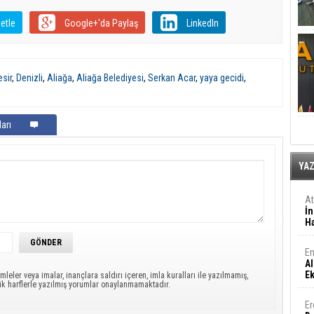
etle
Google+'da Paylaş
LinkedIn
esir
,
Denizli
,
Aliağa
,
Aliağa Belediyesi
,
Serkan Acar
,
yaya gecidi
,
arı
YA
A
İn
Ha
En
Al
E
mleler veya imalar, inançlara saldırı içeren, imla kuralları ile yazılmamış,
ük harflerle yazılmış yorumlar onaylanmamaktadır.
Er