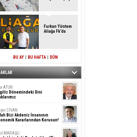
Furkan Yöntem
Aliağa Fk’da
BU AY
|
BU HAFTA
|
DÜN
ZARLAR
ta ATUN
giliz Dönemindeki Dini
klarımız
gin CİVAN
lah Bizi Akdeniz İnsanının
konomik Kararlarından Korusun!
ol MARAŞLI