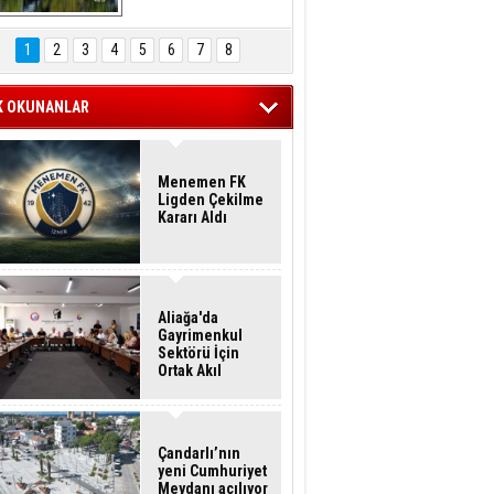
Hasan Eser'in 
Objektifinden
1
2
3
4
5
6
7
8
K OKUNANLAR
Menemen FK
Ligden Çekilme
Kararı Aldı
Aliağa'da
Gayrimenkul
Sektörü İçin
Ortak Akıl
Buluşması
Çandarlı’nın
yeni Cumhuriyet
Meydanı açılıyor