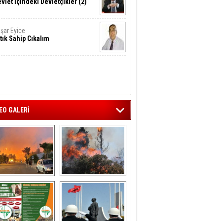
vlet İçindeki Devletçikler (2)
şar Eyice
tık Sahip Cıkalım
EO GALERİ
liağa ‘da  otluk 
Aliağa'nın Ciğerleri 
alanda çıkan 
Yandı
yangın evlere 
sıçramadan 
söndürüldü