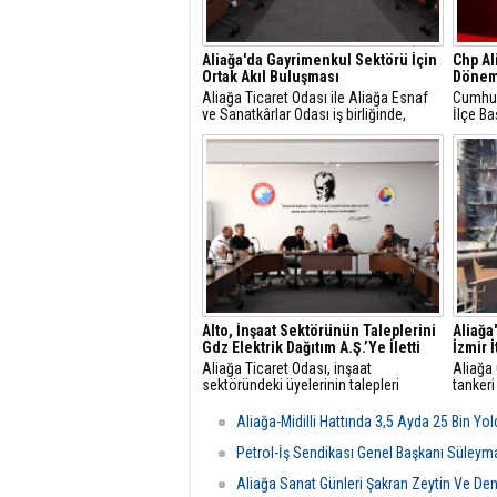
Aliağa'da Gayrimenkul Sektörü İçin
Chp Al
Ortak Akıl Buluşması
Dönem
Aliağa Ticaret Odası ile Aliağa Esnaf
Cumhuri
ve Sanatkârlar Odası iş birliğinde,
İlçe Ba
ilçede faaliyet gösteren gayrimenkul
Gündüz
danışmanlarıyla sektörel istişare
yaptığı
toplantısı gerçekleştirildi.
mesajla
Alto, İnşaat Sektörünün Taleplerini
Aliağa
Gdz Elektrik Dağıtım A.Ş.’Ye İletti
İzmir 
Aliağa Ticaret Odası, inşaat
Aliağa
sektöründeki üyelerinin talepleri
tankeri
üzerine GDZ Elektrik Dağıtım
yangın 
yetkilileriyle toplantı düzenledi.
Belediy
Aliağa-Midilli Hattında 3,5 Ayda 25 Bin Yo
Görüşmede sayaç panosu ve enerji
ekipler
odası düzenlemeleriyle ilgili yeni
ulaştı.
Petrol-İş Sendikası Genel Başkanı Süleym
şartlar ve başvuru süreçleri
Aliağa Sanat Günleri Şakran Zeytin Ve Deniz
değerlendirildi.