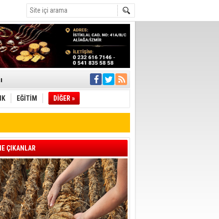
ı
IK
EĞİTİM
DİĞER »
pıldı
 Toplandı
A.Ş.’Ye İletti
Çağrısı
E ÇIKANLAR
 hızlı müdahale
'ye Geçti