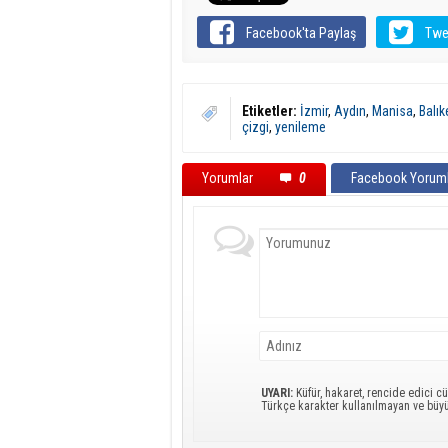
Facebook'ta Paylaş
Twe
Etiketler:
İzmir
,
Aydın
,
Manisa
,
Balık
çizgi
,
yenileme
Yorumlar
0
Facebook Yoruml
UYARI:
Küfür, hakaret, rencide edici cü
Türkçe karakter kullanılmayan ve büy