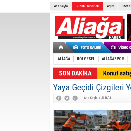
Ana Sayfa
Günün Haberleri
Arşiv
Sitene
ALİAĞA
BÖLGESEL
ALİAĞASPOR
SON DAKİKA
Konut satış
Yaya Geçidi Çizgileri Y
Ana Sayfa
»
ALİAĞA