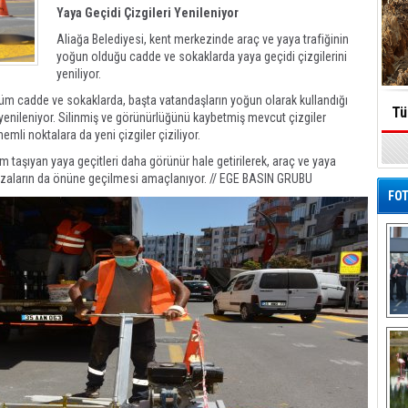
Yaya Geçidi Çizgileri Yenileniyor
Aliağa Belediyesi, kent merkezinde araç ve yaya trafiğinin
yoğun olduğu cadde ve sokaklarda yaya geçidi çizgilerini
yeniliyor.
 tüm cadde ve sokaklarda, başta vatandaşların yoğun olarak kullandığı
Tü
 yenileniyor. Silinmiş ve görünürlüğünü kaybetmiş mevcut çizgiler
emli noktalara da yeni çizgiler çiziliyor.
 taşıyan yaya geçitleri daha görünür hale getirilerek, araç ve yaya
 kazaların da önüne geçilmesi amaçlanıyor. // EGE BASIN GRUBU
FOT
De
Al