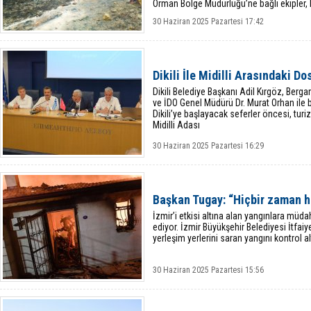
Orman Bölge Müdürlüğü’ne bağlı ekipler, hı
şekilde mücadele
30 Haziran 2025 Pazartesi 17:42
Dikili İle Midilli Arasındaki D
Dikili Belediye Başkanı Adil Kırgöz, Berg
ve İDO Genel Müdürü Dr. Murat Orhan ile bi
Dikili’ye başlayacak seferler öncesi, turi
Midilli Adası
30 Haziran 2025 Pazartesi 16:29
Başkan Tugay: “Hiçbir zaman 
İzmir’i etkisi altına alan yangınlara müd
ediyor. İzmir Büyükşehir Belediyesi İtfai
yerleşim yerlerini saran yangını kontrol al
30 Haziran 2025 Pazartesi 15:56