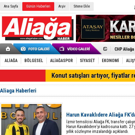
Ana Sayfa
Günün Haberleri
Arşiv
Sitene Ekle
İzmir'in K
CHP Aliağa
Çağrısı
Onat Tüneli
Menemen FK
Aliağa'da G
ALİAĞA
BÖLGESEL
ALİAĞASPOR
SİYASET
EKONOMİ
ALIŞ
Çandarlı’n
Furkan Yön
SON DAKİKA
Konut satışları artıyor, fiyatlar 
Chp Aliağa
AK Parti Al
SOCAR Türk
Aliaga Haberleri
Trafiği dur
Alto, İnşaa
TÜVTÜRK’te
Aliağa'daki
Harun Kavaklıdere Aliağa FK’d
Chp Aliağa'
İzmir temsilcisi Aliağa FK, transfer çal
Harun Kavaklıdere'yi kadrosuna kattı. 27
yıllık sözleşme imzalandığı açıklandı.