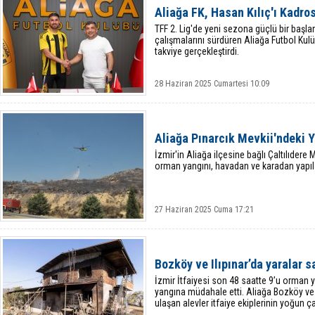
Aliağa FK, Hasan Kılıç'ı Kadro
TFF 2. Lig'de yeni sezona güçlü bir başl
çalışmalarını sürdüren Aliağa Futbol Kulü
takviye gerçekleştirdi.
28 Haziran 2025 Cumartesi 10:09
Aliağa Pınarcık Mevkii'ndeki 
İzmir'in Aliağa ilçesine bağlı Çaltılıdere
orman yangını, havadan ve karadan yapı
27 Haziran 2025 Cuma 17:21
Bozköy ve Ilıpınar’da yaralar sa
İzmir İtfaiyesi son 48 saatte 9’u orman
yangına müdahale etti. Aliağa Bozköy ve 
ulaşan alevler itfaiye ekiplerinin yoğun 