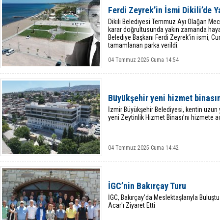
Ferdi Zeyrek’in İsmi Dikili’de 
Dikili Belediyesi Temmuz Ayı Olağan Mecli
karar doğrultusunda yakın zamanda haya
Belediye Başkanı Ferdi Zeyrek’in ismi, C
tamamlanan parka verildi.
04 Temmuz 2025 Cuma 14:54
Büyükşehir yeni hizmet binası
İzmir Büyükşehir Belediyesi, kentin uzun 
yeni Zeytinlik Hizmet Binası’nı hizmete aç
04 Temmuz 2025 Cuma 14:42
İGC’nin Bakırçay Turu
İGC, Bakırçay’da Meslektaşlarıyla Buluşt
Acar'ı Ziyaret Etti