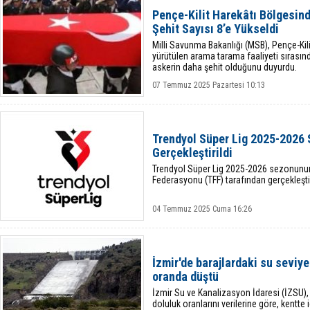
Pençe-Kilit Harekâtı Bölgesin
Şehit Sayısı 8’e Yükseldi
Milli Savunma Bakanlığı (MSB), Pençe-Kil
yürütülen arama tarama faaliyeti sırası
askerin daha şehit olduğunu duyurdu.
07 Temmuz 2025 Pazartesi 10:13
Trendyol Süper Lig 2025-2026 
Gerçekleştirildi
Trendyol Süper Lig 2025-2026 sezonunun 
Federasyonu (TFF) tarafından gerçekleştir
04 Temmuz 2025 Cuma 16:26
İzmir'de barajlardaki su seviye
oranda düştü
İzmir Su ve Kanalizasyon İdaresi (İZSU),
doluluk oranlarını verilerine göre, kentt