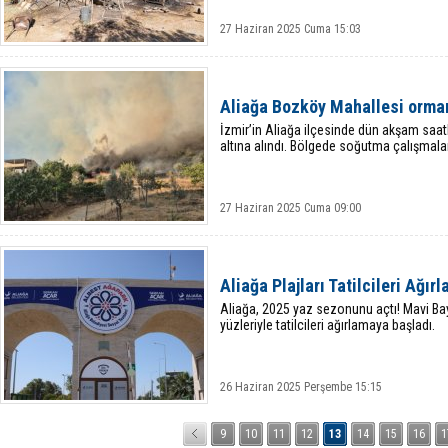
27 Haziran 2025 Cuma 15:03
Aliağa Bozköy Mahallesi orman
İzmir’in Aliağa ilçesinde dün akşam saat
altına alındı. Bölgede soğutma çalışmalar
27 Haziran 2025 Cuma 09:00
Aliağa Plajları Tatilcileri Ağır
Aliağa, 2025 yaz sezonunu açtı! Mavi Bay
yüzleriyle tatilcileri ağırlamaya başladı.
26 Haziran 2025 Perşembe 15:15
9
10
11
12
13
14
15
16
1