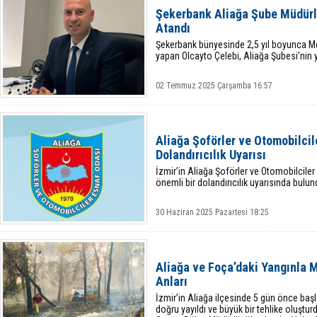
Şekerbank Aliağa Şube Müdürl
Atandı
Şekerbank bünyesinde 2,5 yıl boyunca 
yapan Olcayto Çelebi, Aliağa Şubesi’nin 
02 Temmuz 2025 Çarşamba 16:57
Aliağa Şoförler ve Otomobilci
Dolandırıcılık Uyarısı
İzmir’in Aliağa Şoförler ve Otomobilcil
önemli bir dolandırıcılık uyarısında bulun
30 Haziran 2025 Pazartesi 18:25
Aliağa ve Foça’daki Yangınla 
Anları
İzmir’in Aliağa ilçesinde 5 gün önce baş
doğru yayıldı ve büyük bir tehlike oluşturd