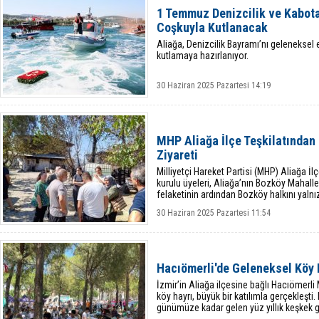
1 Temmuz Denizcilik ve Kabota
Coşkuyla Kutlanacak
Aliağa, Denizcilik Bayramı’nı geleneksel e
kutlamaya hazırlanıyor.
30 Haziran 2025 Pazartesi 14:19
MHP Aliağa İlçe Teşkilatından
Ziyareti
Milliyetçi Hareket Partisi (MHP) Aliağa 
kurulu üyeleri, Aliağa’nın Bozköy Mahal
felaketinin ardından Bozköy halkını yalnı
30 Haziran 2025 Pazartesi 11:54
Hacıömerli'de Geleneksel Köy
İzmir’in Aliağa ilçesine bağlı Hacıömerl
köy hayrı, büyük bir katılımla gerçekleşti
günümüze kadar gelen yüz yıllık keşkek g