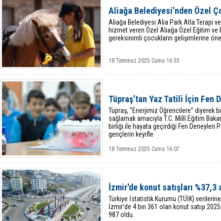
Aliağa Belediyesi’nden Özel Ç
Aliağa Belediyesi Alia Park Atla Terapi 
hizmet veren Özel Aliağa Özel Eğitim ve 
gereksinimli çocukların gelişimlerine ön
18 Temmuz 2025 Cuma 16:35
Tüpraş’tan Yaz Tatili İçin Fen 
Tüpraş, “Enerjimiz Öğrencilere” diyerek bi
sağlamak amacıyla T.C. Millî Eğitim Baka
birliği ile hayata geçirdiği Fen Deneyleri 
gençlerin keyifle
18 Temmuz 2025 Cuma 16:07
İzmir'de konut satışları %37,3 a
Türkiye İstatistik Kurumu (TÜİK) verilerin
İzmir’de 4 bin 361 olan konut satışı 2025 
987 oldu.