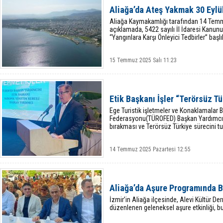
Aliağa’da Ateş Yakmak 30 Eylü
Aliağa Kaymakamlığı tarafından 14 Temm
açıklamada, 5422 sayılı İl İdaresi Kanu
“Yangınlara Karşı Önleyici Tedbirler” baş
15 Temmuz 2025 Salı 11:23
Etik Başkanı İşler “Terörsüz T
Ege Turistik işletmeler ve Konaklamalar Bir
Federasyonu(TÜROFED) Başkan Yardımcısı
bırakması ve Terörsüz Türkiye sürecini tu
14 Temmuz 2025 Pazartesi 12:55
Aliağa’da Aşure Programında B
İzmir’in Aliağa ilçesinde, Alevi Kültür De
düzenlenen geleneksel aşure etkinliği, bu y