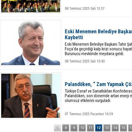
08 Temmuz 2025 Salı 15:57
Eski Menemen Belediye Başkanı
Kaybetti
Eski Menemen Belediye Başkanı Tahir Şahin
Foça'da geçirdiği kalp krizi sonucu hayatı
Burunucu mevkiinde meydana geldi.
08 Temmuz 2025 Salı 10:40
Palandöken, “ Zam Yapmak Çö
Türkiye Esnaf ve Sanatkârları Konfedera
Palandöken, son dönemde artan enerji ma
olumsuz etkilerini vurguladı.
07 Temmuz 2025 Pazartesi 16:59
8
9
10
11
12
13
14
15
1