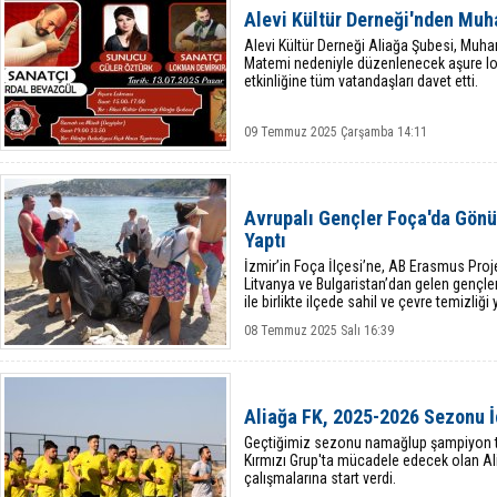
Alevi Kültür Derneği'nden Muha
Alevi Kültür Derneği Aliağa Şubesi, Muha
Matemi nedeniyle düzenlenecek aşure lo
etkinliğine tüm vatandaşları davet etti.
09 Temmuz 2025 Çarşamba 14:11
Avrupalı Gençler Foça'da Gönül
Yaptı
İzmir’in Foça İlçesi’ne, AB Erasmus Proj
Litvanya ve Bulgaristan’dan gelen gençler,
ile birlikte ilçede sahil ve çevre temizliği y
08 Temmuz 2025 Salı 16:39
Aliağa FK, 2025-2026 Sezonu İç
Geçtiğimiz sezonu namağlup şampiyon t
Kırmızı Grup'ta mücadele edecek olan A
çalışmalarına start verdi.