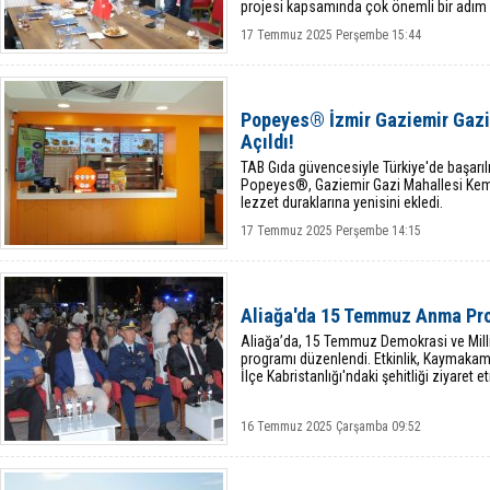
projesi kapsamında çok önemli bir adım 
17 Temmuz 2025 Perşembe 15:44
Popeyes® İzmir Gaziemir Gazi
Açıldı!
TAB Gıda güvencesiyle Türkiye'de başarıl
Popeyes®, Gaziemir Gazi Mahallesi Kema
lezzet duraklarına yenisini ekledi.
17 Temmuz 2025 Perşembe 14:15
Aliağa'da 15 Temmuz Anma Pr
Aliağa’da, 15 Temmuz Demokrasi ve Milli 
programı düzenlendi. Etkinlik, Kaymakam
İlçe Kabristanlığı'ndaki şehitliği ziyaret 
16 Temmuz 2025 Çarşamba 09:52