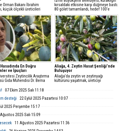
İzmir Büyükşehir Belediyesi, kuraklığın
ve Orman Bakanı İbrahim
kırsaldaki etkisine karşı düğmeye bastı.
, küçük ölçekli üreticileri
80 gölet tamamlandı, hedef 100’e
emek amacıyla "Gelir Garantili
çıkarmak. Hem üretici hem yaban
ik Projesi"ni hayata
hayatı nefes alacak, göletler
lerini açıkladı.
yangınlarda bile kullanılacak.
 Hasadında En Doğru
Aliağa, 4. Zeytin Hasat Şenliği’nde
ler ve İpuçları
Buluşuyor
versitesi Zeytincilik Araştırma
Aliağa’da zeytin ve zeytinyağı
sü Gıda Mühendisi Dr. Berna
kültürünü yaşatmak, üreticiyi
m, zeytin hasadında dikkat
desteklemek için 4. Zeytin Hasat
si gereken en önemli noktalara
Şenliği, 21 Ekim 2025 Salı günü saat
i!
07 Ekim 2025 Salı 11:18
ıklamalarda bulundu.
10.30'da Çıtak Meydanı'nda
düzenlenecek.
em desteği
22 Eylül 2025 Pazartesi 10:07
lül 2025 Perşembe 15:17
 Ağustos 2025 Salı 15:09
 esecek
11 Ağustos 2025 Pazartesi 11:36