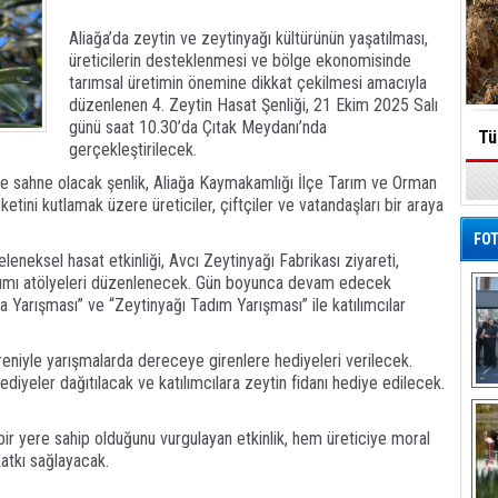
Aliağa’da zeytin ve zeytinyağı kültürünün yaşatılması,
üreticilerin desteklenmesi ve bölge ekonomisinde
tarımsal üretimin önemine dikkat çekilmesi amacıyla
düzenlenen 4. Zeytin Hasat Şenliği, 21 Ekim 2025 Salı
günü saat 10.30’da Çıtak Meydanı’nda
Tü
gerçekleştirilecek.
klere sahne olacak şenlik, Aliağa Kaymakamlığı İlçe Tarım ve Orman
ini kutlamak üzere üreticiler, çiftçiler ve vatandaşları bir araya
FOT
neksel hasat etkinliği, Avcı Zeytinyağı Fabrikası ziyareti,
yapımı atölyeleri düzenlenecek. Gün boyunca devam edecek
ma Yarışması” ve “Zeytinyağı Tadım Yarışması” ile katılımcılar
reniyle yarışmalarda dereceye girenlere hediyeleri verilecek.
ediyeler dağıtılacak ve katılımcılara zeytin fidanı hediye edilecek.
De
Al
 bir yere sahip olduğunu vurgulayan etkinlik, hem üreticiye moral
atkı sağlayacak.