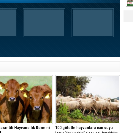
Garantili Hayvancılık Dönemi
100 göletle hayvanlara can suyu
ı