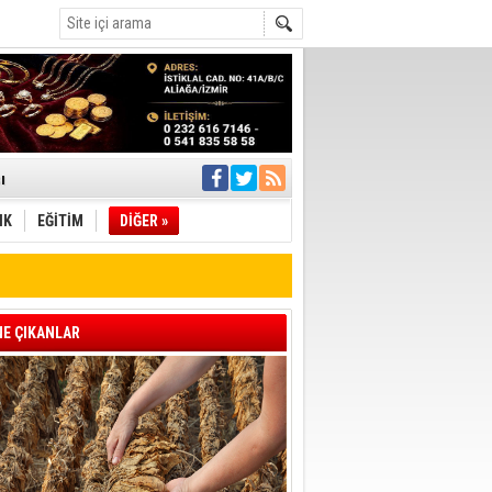
ı
IK
EĞİTİM
DİĞER »
pıldı
 Toplandı
A.Ş.’Ye İletti
Çağrısı
E ÇIKANLAR
 hızlı müdahale
'ye Geçti