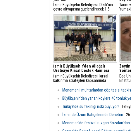
İzmir Büyükşehir Belediyesi, Dikili’nin
Tarım 
çevre altyapısını güçlendirecek 1,5
Yumaklı
milyar liralık yatırımı hayata geçiriyor.
destekl
Besicil
geçirdik
İzmir Büyükşehir’den Aliağalı
Zeytin
Üreticiye Kırsal Destek Hamlesi
Yöntem
İzmir Büyükşehir Belediyesi, kırsal
Ege Üni
kalkınma stratejileri kapsamında
Enstitü
Aliağa’daki küçük ölçekli hayvancılık
Yıldırı
işletmelerine yönelik ekipman ve hijyen
edilme
Menemenli muhtarlardan çöp tesisi tepkis
desteği sağladı.
dair aç
Büyükşehir’den yanan köylere 40 tonluk y
Türkiye’de su fakirliği riski büyüyor!
18 Ey
İzmir’de Üzüm Bahçelerinde Denetim
26
Menemen'de festival rüzgarı Bozalan'dan