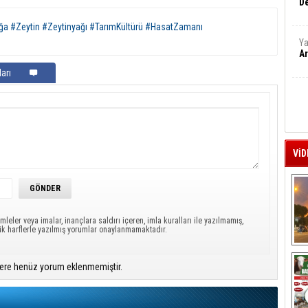
De
ağa #Zeytin #Zeytinyağı #TarımKültürü #HasatZamanı
Ya
Ar
arı
VİD
mleler veya imalar, inançlara saldırı içeren, imla kuralları ile yazılmamış,
ük harflerle yazılmış yorumlar onaylanmamaktadır.
A
ere henüz yorum eklenmemiştir.