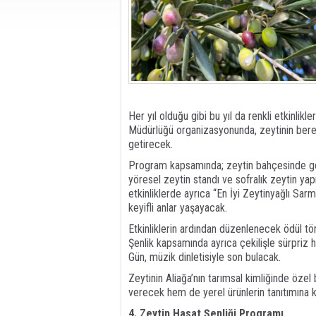
Her yıl olduğu gibi bu yıl da renkli etkinli
Müdürlüğü organizasyonunda, zeytinin bereket
getirecek.
Program kapsamında; zeytin bahçesinde gele
yöresel zeytin standı ve sofralık zeytin 
etkinliklerde ayrıca “En İyi Zeytinyağlı Sar
keyifli anlar yaşayacak.
Etkinliklerin ardından düzenlenecek ödül tö
Şenlik kapsamında ayrıca çekilişle sürpriz h
Gün, müzik dinletisiyle son bulacak.
Zeytinin Aliağa’nın tarımsal kimliğinde özel
verecek hem de yerel ürünlerin tanıtımına k
4. Zeytin Hasat Şenliği Programı