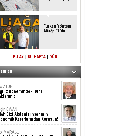
Furkan Yöntem
Aliağa Fk’da
BU AY
|
BU HAFTA
|
DÜN
ZARLAR
ta ATUN
giliz Dönemindeki Dini
klarımız
gin CİVAN
lah Bizi Akdeniz İnsanının
konomik Kararlarından Korusun!
ol MARAŞLI