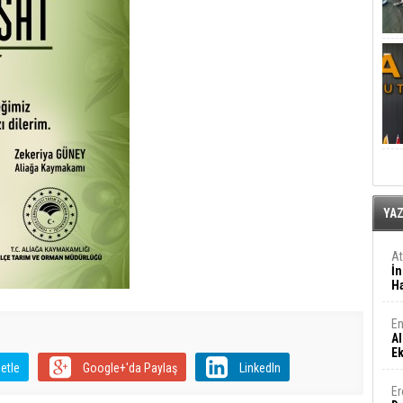
YA
A
İn
Ha
En
Al
E
etle
Google+'da Paylaş
LinkedIn
Er