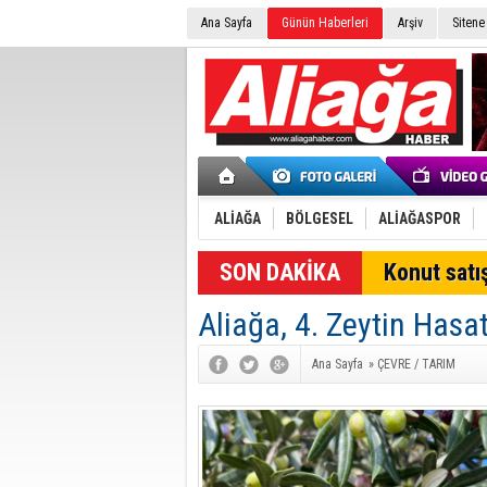
Ana Sayfa
Günün Haberleri
Arşiv
Sitene
ALİAĞA
BÖLGESEL
ALİAĞASPOR
SON DAKİKA
Konut satış
Aliağa, 4. Zeytin Hasa
Ana Sayfa
»
ÇEVRE / TARIM