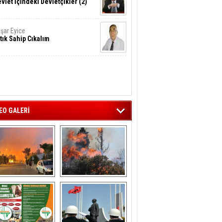
vlet İçindeki Devletçikler (2)
şar Eyice
tık Sahip Cıkalım
EO GALERİ
liağa ‘da  otluk 
Aliağa'nın Ciğerleri 
alanda çıkan 
Yandı
yangın evlere 
sıçramadan 
söndürüldü