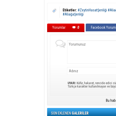
Etiketler:
#ZeytinHasatŞenliği #Ali
#AliağaŞenliği
Yorumlar
0
Facebook Yoruml
UYARI:
Küfür, hakaret, rencide edici cü
Türkçe karakter kullanılmayan ve büy
Bu hab
SON EKLENEN
GALERİLER