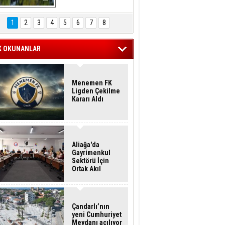
Hasan Eser'in 
Objektifinden
1
2
3
4
5
6
7
8
K OKUNANLAR
Menemen FK
Ligden Çekilme
Kararı Aldı
Aliağa'da
Gayrimenkul
Sektörü İçin
Ortak Akıl
Buluşması
Çandarlı’nın
yeni Cumhuriyet
Meydanı açılıyor