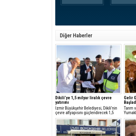
Diğer Haberler
Dikili’ye 1,5 milyar liralık çevre
Gelir 
yatırımı
Başlad
İzmir Büyükşehir Belediyesi, Dikili’nin
Tarım 
çevre altyapısını güçlendirecek 1,5
Yumaklı
milyar liralık yatırımı hayata geçiriyor.
destekl
Besicil
geçirdik