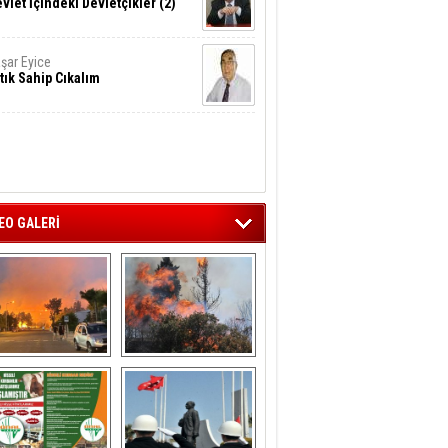
vlet İçindeki Devletçikler (2)
şar Eyice
tık Sahip Cıkalım
EO GALERİ
liağa ‘da  otluk 
Aliağa'nın Ciğerleri 
alanda çıkan 
Yandı
yangın evlere 
sıçramadan 
söndürüldü