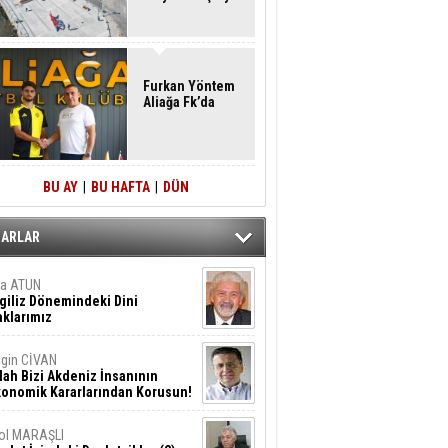
Furkan Yöntem
Aliağa Fk’da
BU AY
|
BU HAFTA
|
DÜN
ZARLAR
ta ATUN
giliz Dönemindeki Dini
klarımız
gin CİVAN
lah Bizi Akdeniz İnsanının
konomik Kararlarından Korusun!
ol MARAŞLI