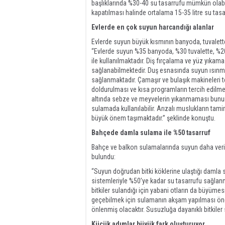
başlıklarında %30-40 su tasarrufu mümkün olab
kapatılması halinde ortalama 15-35 litre su tas
Evlerde en çok suyun harcandığı alanlar
Evlerde suyun büyük kısmının banyoda, tuvalette
“Evlerde suyun %35 banyoda, %30 tuvalette, %20
ile kullanılmaktadır. Diş fırçalama ve yüz yıkam
sağlanabilmektedir. Duş esnasında suyun ısınma
sağlanmaktadır. Çamaşır ve bulaşık makineleri t
doldurulması ve kısa programların tercih edilm
altında sebze ve meyvelerin yıkanmaması bunun 
sulamada kullanılabilir. Arızalı muslukların tamir
büyük önem taşımaktadır.” şeklinde konuştu.
Bahçede damla sulama ile %50 tasarruf
Bahçe ve balkon sulamalarında suyun daha verimli
bulundu:
“Suyun doğrudan bitki köklerine ulaştığı damla
sistemleriyle %50’ye kadar su tasarrufu sağlan
bitkiler sulandığı için yabani otların da büyüme
geçebilmek için sulamanın akşam yapılması öneml
önlenmiş olacaktır. Susuzluğa dayanıklı bitkile
Küçük adımlar büyük fark oluşturuyor