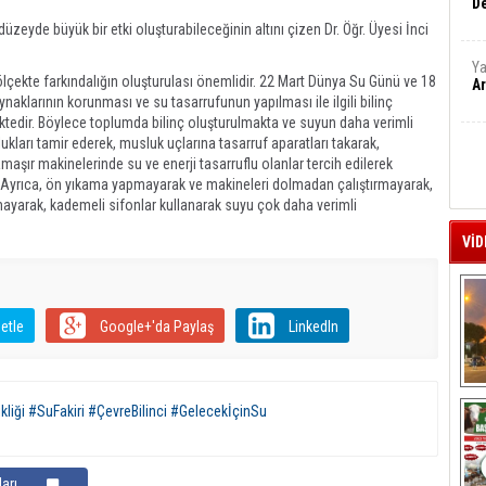
De
zeyde büyük bir etki oluşturabileceğinin altını çizen Dr. Öğr. Üyesi İnci
Ya
l ölçekte farkındalığın oluşturulası önemlidir. 22 Mart Dünya Su Günü ve 18
Ar
naklarının korunması ve su tasarrufunun yapılması ile ilgili bilinç
edir. Böylece toplumda bilinç oluşturulmakta ve suyun daha verimli
kları tamir ederek, musluk uçlarına tasarruf aparatları takarak,
çamaşır makinelerinde su ve enerji tasarruflu olanlar tercih edilerek
 Ayrıca, ön yıkama yapmayarak ve makineleri dolmadan çalıştırmayarak,
ayarak, kademeli sifonlar kullanarak suyu çok daha verimli
VİD
etle
Google+'da Paylaş
LinkedIn
A
kliği #SuFakiri #ÇevreBilinci #GelecekİçinSu
arı