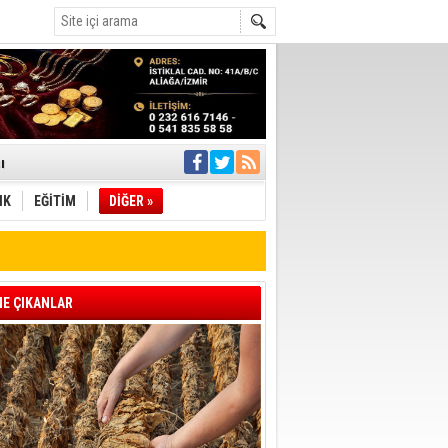
ı
IK
EĞİTİM
DİĞER »
pıldı
 Toplandı
A.Ş.’Ye İletti
Çağrısı
E ÇIKANLAR
 hızlı müdahale
'ye Geçti