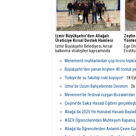
İzmir Büyükşehir’den Aliağalı
Zeytin
Üreticiye Kırsal Destek Hamlesi
Yöntem
İzmir Büyükşehir Belediyesi, kırsal
Ege Üni
kalkınma stratejileri kapsamında
Enstitü
Aliağa’daki küçük ölçekli hayvancılık
Yıldırı
işletmelerine yönelik ekipman ve hijyen
edilme
Menemenli muhtarlardan çöp tesisi tepkis
desteği sağladı.
dair aç
Büyükşehir’den yanan köylere 40 tonluk y
Türkiye’de su fakirliği riski büyüyor!
18 Ey
İzmir’de Üzüm Bahçelerinde Denetim
26
Menemen'de festival rüzgarı Bozalan'dan
Çeşme’de Sakız Hasadı Eğitimi gerçekleştir
Aliağa'da 2025 Yılı Hububat Hasadı Başlad
ASEV Öğrencilerinden Muhteşem Kapanış
Aliağa’da Öğrencilerden Anlamlı Çevre Gün