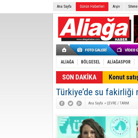
Ana Sayfa
Günün Haberleri
Arşiv
Sitene
ALİAĞA
BÖLGESEL
ALİAĞASPOR
SON DAKİKA
Konut satış
Türkiye’de su fakirliği 
Ana Sayfa
»
ÇEVRE / TARIM