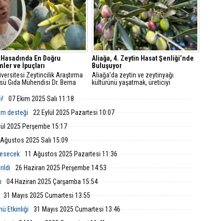
 Hasadında En Doğru
Aliağa, 4. Zeytin Hasat Şenliği’nde
ler ve İpuçları
Buluşuyor
versitesi Zeytincilik Araştırma
Aliağa’da zeytin ve zeytinyağı
sü Gıda Mühendisi Dr. Berna
kültürünü yaşatmak, üreticiyi
m, zeytin hasadında dikkat
desteklemek için 4. Zeytin Hasat
si gereken en önemli noktalara
Şenliği, 21 Ekim 2025 Salı günü saat
i!
07 Ekim 2025 Salı 11:18
ıklamalarda bulundu.
10.30'da Çıtak Meydanı'nda
düzenlenecek.
em desteği
22 Eylül 2025 Pazartesi 10:07
lül 2025 Perşembe 15:17
 Ağustos 2025 Salı 15:09
 esecek
11 Ağustos 2025 Pazartesi 11:36
ildi
26 Haziran 2025 Perşembe 14:53
ı
04 Haziran 2025 Çarşamba 15:54
31 Mayıs 2025 Cumartesi 13:55
ü Etkinliği
31 Mayıs 2025 Cumartesi 13:46