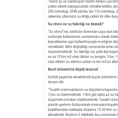
‘Temiz Su ve Sanitasyon’ hedefi herkes için te
çeken ülkeler kategorisinde olmakla birlikte; arta
200 metreküp, 2040 yılında, bin 116 metreküp, 
rakamlar, ülkemizin su kıtlığı çeken bir ülke du
Su stresi ve su fakirliği ne demek?
“Su stresi”nin, belirli bir dönemde suya olan ta
nedeniyle kullanımının sınırlanması olarak ifade e
kaynaklarının aşırı kullanılmasıyla niceliğinin de
olmaktadır. İklim değişikliği sonucunda artan n
düşünülmektedir. Su fakirliği ise, yılda kişi başı
en az 10 bin m3 olan ülkeler su zengini; 3 bin -1
olan ülkeler su sıkıntısı çeken ve bin m3’ün altın
Basit önlemlerle büyük tasarruf
Günlük yaşamda alınabilecek küçük önlemlerin cid
devam etti:
“Tuvalet rezervuarlarının su depolama kapasitesi 16 
7 ton su tüketmektedir. 7 litre gibi daha az su h
düşürmek mümkün olabilmektedir. Tuvalet rezervua
plastik şişelerin doldurularak rezervuara koyulm
başlıklarından dakikada ortalama 15-20 litre su 
akmaktadır. Böylece 5 dakikalık duş esnasında d