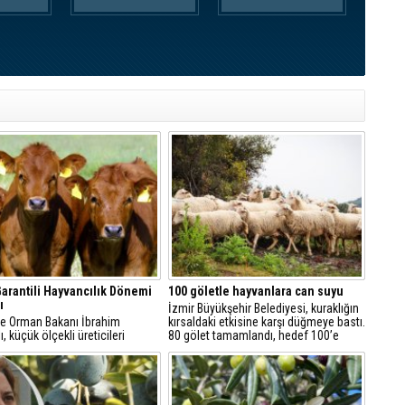
Garantili Hayvancılık Dönemi
100 göletle hayvanlara can suyu
ı
İzmir Büyükşehir Belediyesi, kuraklığın
ve Orman Bakanı İbrahim
kırsaldaki etkisine karşı düğmeye bastı.
, küçük ölçekli üreticileri
80 gölet tamamlandı, hedef 100’e
emek amacıyla "Gelir Garantili
çıkarmak. Hem üretici hem yaban
ik Projesi"ni hayata
hayatı nefes alacak, göletler
lerini açıkladı.
yangınlarda bile kullanılacak.