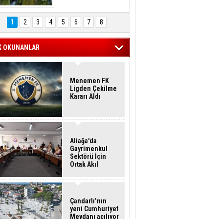
Hasan Eser'in 
Objektifinden
1
2
3
4
5
6
7
8
K OKUNANLAR
Menemen FK
Ligden Çekilme
Kararı Aldı
Aliağa'da
Gayrimenkul
Sektörü İçin
Ortak Akıl
Buluşması
Çandarlı’nın
yeni Cumhuriyet
Meydanı açılıyor