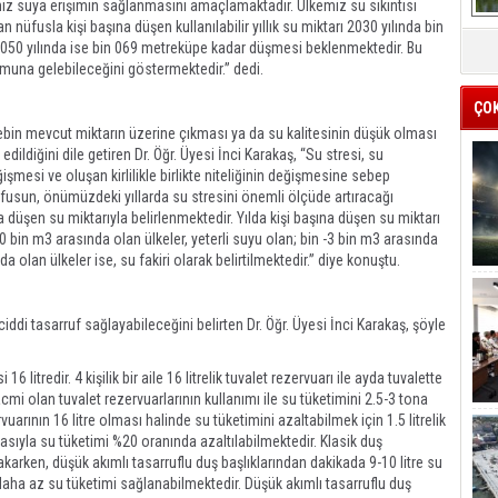
miz suya erişimin sağlanmasını amaçlamaktadır. Ülkemiz su sıkıntısı
n nüfusla kişi başına düşen kullanılabilir yıllık su miktarı 2030 yılında bin
2050 yılında ise bin 069 metreküpe kadar düşmesi beklenmektedir. Bu
rumuna gelebileceğini göstermektedir.” dedi.
ÇO
lebin mevcut miktarın üzerine çıkması ya da su kalitesinin düşük olması
dildiğini dile getiren Dr. Öğr. Üyesi İnci Karakaş, “Su stresi, su
ğişmesi ve oluşan kirlilikle birlikte niteliğinin değişmesine sebep
üfusun, önümüzdeki yıllarda su stresini önemli ölçüde artıracağı
na düşen su miktarıyla belirlenmektedir. Yılda kişi başına düşen su miktarı
0 bin m3 arasında olan ülkeler, yeterli suyu olan; bin -3 bin m3 arasında
da olan ülkeler ise, su fakiri olarak belirtilmektedir.” diye konuştu.
di tasarruf sağlayabileceğini belirten Dr. Öğr. Üyesi İnci Karakaş, şöyle
litredir. 4 kişilik bir aile 16 litrelik tuvalet rezervuarı ile ayda tuvalette
acmi olan tuvalet rezervuarlarının kullanımı ile su tüketimini 2.5-3 tona
rının 16 litre olması halinde su tüketimini azaltabilmek için 1.5 litrelik
asıyla su tüketimi %20 oranında azaltılabilmektedir. Klasik duş
akarken, düşük akımlı tasarruflu duş başlıklarından dakikada 9-10 litre su
aha az su tüketimi sağlanabilmektedir. Düşük akımlı tasarruflu duş