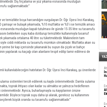
ilmektedir. Diş fırçalama ve yüz yıkama esnasında musluğun
arrufu sağlanmaktadır.”
 ve temizlikte boşa harcandığını vurgulayan Dr. Öğr. Üyesi İnci Karakaş,
 çamaşır ve bulaşık yıkamada, %10 mutfakta ve %5’i ise temizlik amacı
a esnasında musluğun kapalı tutulması ile günde 15-35 litre su tasarrufu
sını beklerken suyu kaba doldurup temizlikte kullanımıyla tasarruf
ek yıkamada ortalama 40 litre su tüketmektedir. Makinelerin tam
esiyle ciddi miktarda su tasarrufu mümkün olmaktadır. Mutfakta akan su
yerine bir kap içerisinde yıkanarak bu suyun da çiçek ve bahçe
inin yapılarak su kaçağı olan alanların tespit edilip tamir edilmesi de
YA
A
 kullanılabileceğini hatırlatan Dr. Öğr. Üyesi İnci Karakaş, şu önerilerde
İn
Ha
 sulama sistemleri tercih edilerek su kaybı önlenmektedir. Damla sulama
makta, toprak ihtiyacı olan kadar su almakta ve yalnızca hedeflenen
En
Al
si önlenmektedir. Ayrıca, buharlaşmayla su kayıplarının önüne
E
idir. Böylece toprak suyu daha iyi alarak, gereksiz su kullanımını
r seçilerek büyük oranda su tasarrufu sağlanmaktadır.”
Er