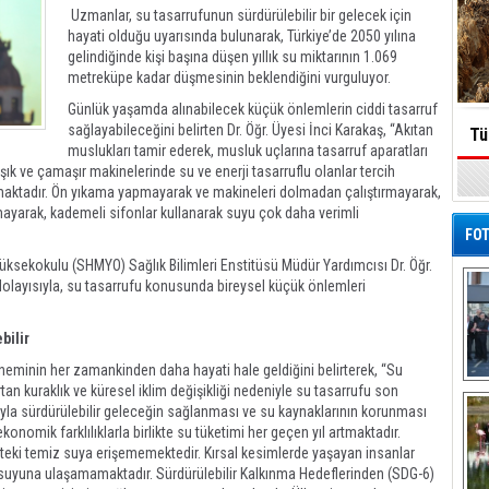
Uzmanlar, su tasarrufunun sürdürülebilir bir gelecek için
hayati olduğu uyarısında bulunarak, Türkiye’de 2050 yılına
gelindiğinde kişi başına düşen yıllık su miktarının 1.069
metreküpe kadar düşmesinin beklendiğini vurguluyor.
Günlük yaşamda alınabilecek küçük önlemlerin ciddi tasarruf
sağlayabileceğini belirten Dr. Öğr. Üyesi İnci Karakaş, “Akıtan
Tü
muslukları tamir ederek, musluk uçlarına tasarruf aparatları
laşık ve çamaşır makinelerinde su ve enerji tasarruflu olanlar tercih
maktadır. Ön yıkama yapmayarak ve makineleri dolmadan çalıştırmayarak,
ayarak, kademeli sifonlar kullanarak suyu çok daha verimli
FOT
üksekokulu (SHMYO) Sağlık Bilimleri Enstitüsü Müdür Yardımcısı Dr. Öğr.
dolayısıyla, su tasarrufu konusunda bireysel küçük önlemleri
bilir
neminin her zamankinden daha hayati hale geldiğini belirterek, “Su
De
rtan kuraklık ve küresel iklim değişikliği nedeniyle su tasarrufu son
Al
fuyla sürdürülebilir geleceğin sağlanması ve su kaynaklarının korunması
onomik farklılıklarla birlikte su tüketimi her geçen yıl artmaktadır.
likteki temiz suya erişememektedir. Kırsal kesimlerde yaşayan insanlar
suyuna ulaşamamaktadır. Sürdürülebilir Kalkınma Hedeflerinden (SDG-6)