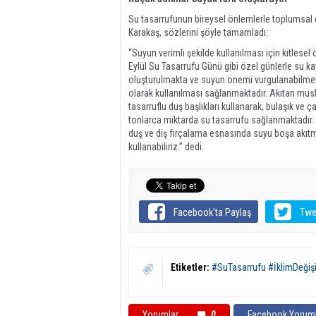
Su tasarrufunun bireysel önlemlerle toplumsal dü
Karakaş, sözlerini şöyle tamamladı:
“Suyun verimli şekilde kullanılması için kitlese
Eylül Su Tasarrufu Günü gibi özel günlerle su kay
oluşturulmakta ve suyun önemi vurgulanabilmekt
olarak kullanılması sağlanmaktadır. Akıtan muslu
tasarruflu duş başlıkları kullanarak, bulaşık ve 
tonlarca miktarda su tasarrufu sağlanmaktadır.
duş ve diş fırçalama esnasında suyu boşa akıtm
kullanabiliriz.” dedi.
Facebook'ta Paylaş
Twe
Etiketler:
#SuTasarrufu #İklimDeğişi
Yorumlar
0
Facebook Yoruml