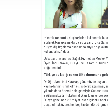
takarak, tasarruflu duş başlıkları kullanarak, bu
edilerek tonlarca miktarda su tasarrufu sağlan
duş ve diş fırçalama esnasında suyu boşa akıtm
kullanabiliriz.” dedi.
Üsküdar Üniversitesi Sağlık Hizmetleri Meslek Y
Üyesi İnci Karakaş, 18 Eylül Su Tasarrufu Günü 
değerlendirdi.
Türkiye su kıtlığı çeken ülke durumuna gele
Dr. Öğr. Üyesi İnci Karakaş, günümüzde suyun ö
kaynaklarının sınırlı olması, giderek azalması, a
yıllarda daha önemli hale gelmiştir. Su tasarru
sağlanmaktadır. Tüketim alışkanlıkları ve sosyoek
Dünya genelinde 2,2 milyar insan içilebilir nite
başta olmak üzere, her beş kişiden dördü içme 