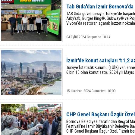
Tab Gıda'dan İzmir Bornova'da 
TAB Gıda güvencesiyle Türkiye’de başarıl
Arby’s®, Burger King®, Subway® ve P
Vivora’da restoran açarak lezzet noktaları
04 Eylül 2024 Çarşamba 18:14
İzmir'de konut satışları %1,2 a
Türkiye İstatistik Kurumu (TÜİK) verilerin
6 bin 15 olan konut satışı 2024 yılı Mayı
15 Haziran 2024 Cumartesi 10:00
CHP Genel Başkanı Özgür Özel:
Bornova Belediyesi tarafından Beşyol Ma
Festivali’ne İzmir Büyükşehir Belediye Başk
CHP Genel Başkanı Özgür Özel, “İzmir be