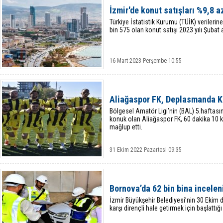
İzmir'de konut satışları %9,8 a
Türkiye İstatistik Kurumu (TÜİK) verilerin
bin 575 olan konut satışı 2023 yılı Şubat
16 Mart 2023 Perşembe 10:55
Aliağaspor FK, Deplasmanda 
Bölgesel Amatör Ligi’nin (BAL) 5.hafta
konuk olan Aliağaspor FK, 60 dakika 10 ki
mağlup etti.
31 Ekim 2022 Pazartesi 09:35
Bornova’da 62 bin bina incelen
İzmir Büyükşehir Belediyesi’nin 30 Ekim 
karşı dirençli hale getirmek için başlattığ