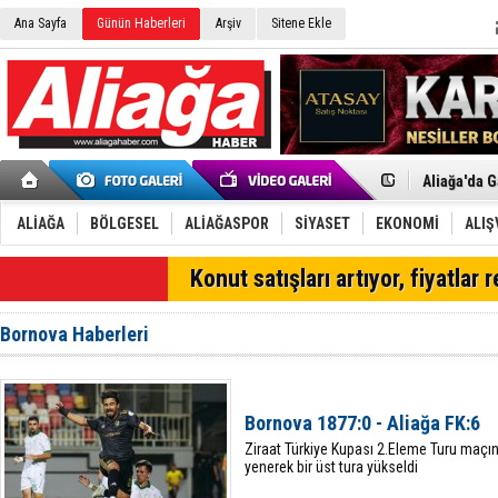
Ana Sayfa
Günün Haberleri
Arşiv
Sitene Ekle
Menemen FK
Aliağa'da G
Çandarlı’n
Furkan Yön
Chp Aliağa
ALİAĞA
BÖLGESEL
ALİAĞASPOR
SİYASET
EKONOMİ
ALIŞ
AK Parti Al
SOCAR Türk
SON DAKİKA
Konut satışları artıyor, fiyatlar 
Trafiği dur
Alto, İnşaa
TÜVTÜRK’te
Bornova Haberleri
Aliağa'daki
Chp Aliağa'
Dikili'de D
Helvacı’nın
Bornova 1877:0 - Aliağa FK:6
Aliağa-Midi
Ziraat Türkiye Kupası 2.Eleme Turu maçın
yenerek bir üst tura yükseldi