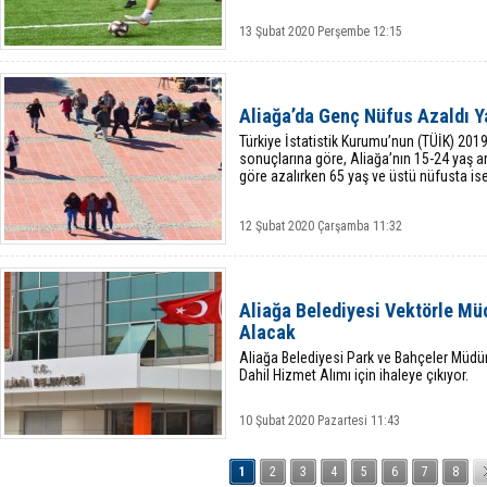
13 Şubat 2020 Perşembe 12:15
Aliağa’da Genç Nüfus Azaldı Ya
Türkiye İstatistik Kurumu’nun (TÜİK) 2019
sonuçlarına göre, Aliağa’nın 15-24 yaş ar
göre azalırken 65 yaş ve üstü nüfusta ise
12 Şubat 2020 Çarşamba 11:32
Aliağa Belediyesi Vektörle Mü
Alacak
Aliağa Belediyesi Park ve Bahçeler Müdür
Dahil Hizmet Alımı için ihaleye çıkıyor.
10 Şubat 2020 Pazartesi 11:43
1
2
3
4
5
6
7
8