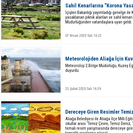
Sahil Kenarlarına “Korona Yasa
İçişleri Bakanlığı yayımladığı genelge i
yasaklanan piknik alanları ve sahil kena
Müdürlüğünden vatandaşlara uyarı geldi.
07 Nisan 2020 Salı 16:22
Meteorolojiden Aliağa İçin Kuv
Meteoroloji 2.Bölge Müdürlüğü, Kuzey Ege 
duyurdu.
25 Şubat 2020 Salı 16:59
Dereceye Giren Resimler Temiz
Aliağa Belediyesi ile Aliağa İlçe Milli Eğ
okullar arası ‘Temiz Çevre, Temiz Deniz,
temalı resim yarışmasında dereceye giren