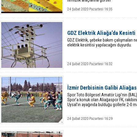
temizlik araçlarına görsel
24 Şubat 2020 Pazartesi 16:35
GDZ Elektrik Aliağa’da Kesint
GDZ Elektrik, şebeke bakım çalışmaları ne
elektrik kesintisi yapılacağını duyurdu.
24 Şubat 2020 Pazartesi 16:32
İzmir Derbisinin Galibi Aliağa
Spor Toto Bölgesel Amatör Ligi’nin (BAL
Spor’a konuk olan Aliağaspor FK, rakibi
Uysal’ın ayağında bulduğu gollerle 2-0 ma
24 Şubat 2020 Pazartesi 16:29