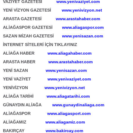
VAZİYET GAZETESİ
www.yenivaziyet.com
YENİ VİZYON GAZETESİ
www.yenivizyon.net
ARASTA GAZETESİ
www.arastahaber.com
ALİAĞASPOR GAZETESİ
www.aliagaspor.com
SAZAN MİZAH GAZETESİ
www.yenisazan.com
İNTERNET SİTELERİ İÇİN TIKLAYINIZ
ALİAĞA HABER
www.aliagahaber.com
ARASTA HABER
www.arastahaber.com
YENİ SAZAN
www.yenisazan.com
YENİ VAZİYET
www.yenivaziyet.com
YENİVİZYON
www.yenivizyon.net
ALİAĞA TARİHİ
www.aliagatarihi.com
GÜNAYDIN ALİAĞA
www.gunaydinaliaga.com
ALİAĞASPOR
www.aliagasport.com
ALİAĞAMIZ
www.aliagamiz.com
BAKIRÇAY
www.bakircay.com