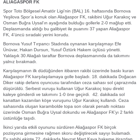
ALİAĞASPOR FK
Spor Toto Bölgesel Amatör Ligi’nin (BAL) 16. haftasında Bornova
Yeşilova Spor’a konuk olan Aliağaspor FK, rakibini Uğur Karakoç ve
Osman Buğra Uysal’ın ayağında bulduğu gollerle 2-0 mağlup etti.
Deplasmanda aldığı bu galibiyet ile puanını 37 yapan Aliağaspor
FK, 4’üncü sıradaki yerini korudu.
Bornova Yusuf Tırpancı Stadında oynanan karşılaşmayı Efe
Ünüvar, Hakan Dursun, Yusuf Öztürk Hakem üçlüsü yönetti.
Yaklaşık 30 Aliağalı taraftar Bornova deplasmanında da takımını
yalnız bırakmadı.
Karşılaşmanın ilk düdüğünden itibaren rakibi üzerinde baskı kuran
Aliağaspor FK karşılaşılamaya golle başladı. 18. dakikada Doğacan
Diker rakip defans oyuncusu tarafından ceza sahası sol çaprazında
düşürüldü. Serbest vuruşu kullanan Uğur Karakoç topu direkt
kaleye gönderdi ve takımını 1-0 öne geçirdi. 42. dakikada sol
kanattan kazanılan köşe vuruşunu Uğur Karakoç kullandı. Ceza
sahasında oluşan karambolde topa son olarak penaltı noktası
üzerinde Osman Buğra Uysal dokundu ve Aliağaspor FK’yı 2 farklı
üstünlüğe taşıdı.
İkinci yarıda etkili oyununu sürdüren Aliağaspor FK birçok
pozisyona girmesine rağmen skoru değiştirecek sayıyı bulamadı.
Ev sahibi ekipte 72. dakikada Nevzat Mert Kaya hakeme itirazdan