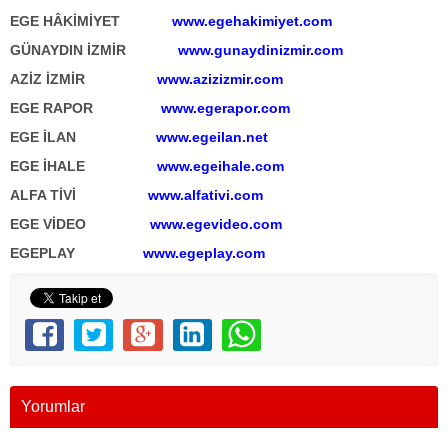
EGE HÂKİMİYET
www.egehakimiyet.com
GÜNAYDIN İZMİR
www.gunaydinizmir.com
AZİZ İZMİR
www.azizizmir.com
EGE RAPOR
www.egerapor.com
EGE İLAN
www.egeilan.net
EGE İHALE
www.egeihale.com
ALFA TİVİ
www.alfativi.com
EGE VİDEO
www.egevideo.com
EGEPLAY
www.egeplay.com
Yorumlar