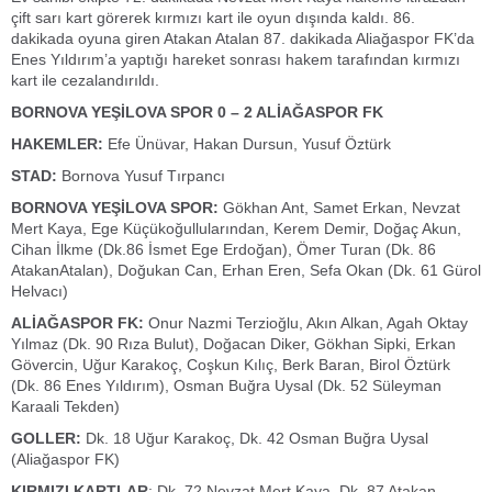
çift sarı kart görerek kırmızı kart ile oyun dışında kaldı. 86.
dakikada oyuna giren Atakan Atalan 87. dakikada Aliağaspor FK’da
Enes Yıldırım’a yaptığı hareket sonrası hakem tarafından kırmızı
kart ile cezalandırıldı.
BORNOVA YEŞİLOVA SPOR 0 – 2 ALİAĞASPOR FK
HAKEMLER:
Efe Ünüvar, Hakan Dursun, Yusuf Öztürk
STAD:
Bornova Yusuf Tırpancı
BORNOVA YEŞİLOVA SPOR:
Gökhan Ant, Samet Erkan, Nevzat
Mert Kaya, Ege Küçükoğullularından, Kerem Demir, Doğaç Akun,
Cihan İlkme (Dk.86 İsmet Ege Erdoğan), Ömer Turan (Dk. 86
AtakanAtalan), Doğukan Can, Erhan Eren, Sefa Okan (Dk. 61 Gürol
Helvacı)
ALİAĞASPOR FK:
Onur Nazmi Terzioğlu, Akın Alkan, Agah Oktay
Yılmaz (Dk. 90 Rıza Bulut), Doğacan Diker, Gökhan Sipki, Erkan
Gövercin, Uğur Karakoç, Coşkun Kılıç, Berk Baran, Birol Öztürk
(Dk. 86 Enes Yıldırım), Osman Buğra Uysal (Dk. 52 Süleyman
Karaali Tekden)
GOLLER:
Dk. 18 Uğur Karakoç, Dk. 42 Osman Buğra Uysal
(Aliağaspor FK)
KIRMIZI KARTLAR
: Dk. 72 Nevzat Mert Kaya, Dk. 87 Atakan