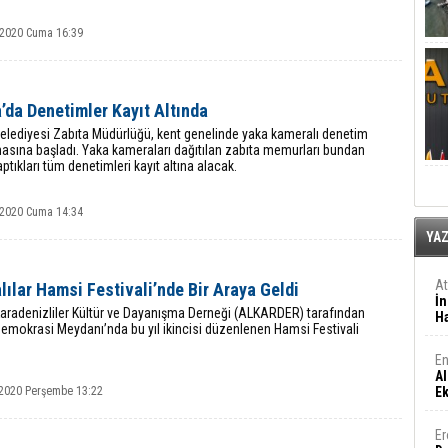
 2020 Cuma 16:39
’da Denetimler Kayıt Altında
elediyesi Zabıta Müdürlüğü, kent genelinde yaka kameralı denetim
asına başladı. Yaka kameraları dağıtılan zabıta memurları bundan
ptıkları tüm denetimleri kayıt altına alacak.
 2020 Cuma 14:34
YA
A
lılar Hamsi Festivali’nde Bir Araya Geldi
İn
Karadenizliler Kültür ve Dayanışma Derneği (ALKARDER) tarafından
Ha
emokrasi Meydanı’nda bu yıl ikincisi düzenlenen Hamsi Festivali
En
Al
2020 Perşembe 13:22
E
Er