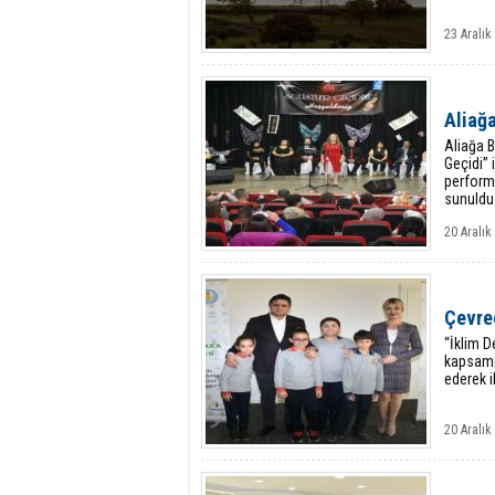
23 Aralık
Aliağ
Aliağa B
Geçidi” 
performa
sunuldu
20 Aralı
Çevre
“İklim D
kapsamı
ederek i
20 Aralı