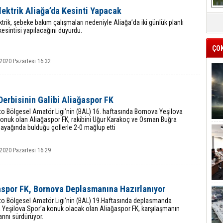
ektrik Aliağa’da Kesinti Yapacak
trik, şebeke bakım çalışmaları nedeniyle Aliağa’da iki günlük planlı
 kesintisi yapılacağını duyurdu.
ÇO
2020 Pazartesi 16:32
Derbisinin Galibi Aliağaspor FK
o Bölgesel Amatör Ligi’nin (BAL) 16. haftasında Bornova Yeşilova
konuk olan Aliağaspor FK, rakibini Uğur Karakoç ve Osman Buğra
 ayağında bulduğu gollerle 2-0 mağlup etti
2020 Pazartesi 16:29
aspor FK, Bornova Deplasmanına Hazırlanıyor
to Bölgesel Amatör Ligi’nin (BAL) 19.Haftasında deplasmanda
 Yeşilova Spor’a konuk olacak olan Aliağaspor FK, karşılaşmanın
larını sürdürüyor.