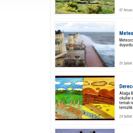
07 Nisan 
Meteor
Meteorol
duyurdu
25 Şubat 
Derece
Aliağa B
okullar 
temalı r
temizlik
24 Şubat 