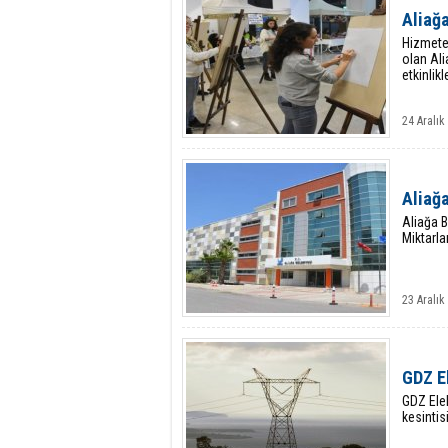
Aliağa
Hizmete 
olan Ali
etkinlikl
24 Aralık
Aliağa
Aliağa B
Miktarla
23 Aralık
GDZ El
GDZ Elek
kesintis