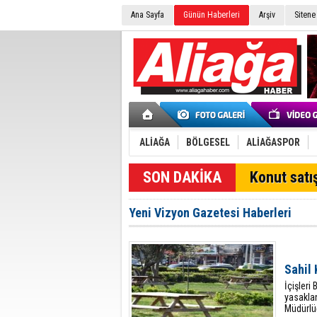
Ana Sayfa
Günün Haberleri
Arşiv
Sitene
ALİAĞA
BÖLGESEL
ALİAĞASPOR
Konut satış
Yeni Vizyon Gazetesi Haberleri
Sahil 
İçişleri
yasaklan
Müdürlü