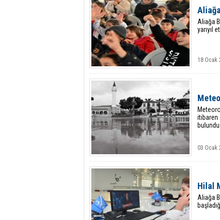
Aliağa
Aliağa B
yarıyıl e
18 Ocak 
Meteor
Meteoro
itibaren
bulundu
03 Ocak 
Hilal
Aliağa 
başladığ