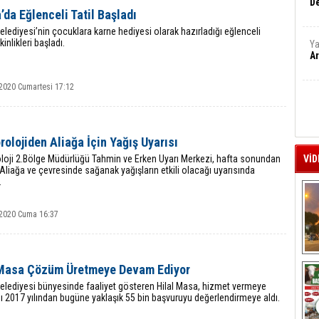
De
’da Eğlenceli Tatil Başladı
elediyesi’nin çocuklara karne hediyesi olarak hazırladığı eğlenceli
tkinlikleri başladı.
Ya
Ar
2020 Cumartesi 17:12
olojiden Aliağa İçin Yağış Uyarısı
loji 2.Bölge Müdürlüğü Tahmin ve Erken Uyarı Merkezi, hafta sonundan
VİD
 Aliağa ve çevresinde sağanak yağışların etkili olacağı uyarısında
.
2020 Cuma 16:37
A
 Masa Çözüm Üretmeye Devam Ediyor
Belediyesi bünyesinde faaliyet gösteren Hilal Masa, hizmet vermeye
ı 2017 yılından bugüne yaklaşık 55 bin başvuruyu değerlendirmeye aldı.