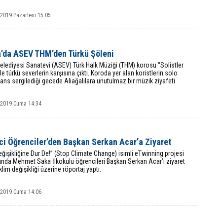
 2019 Pazartesi 15:05
a’da ASEV THM’den Türkü Şöleni
elediyesi Sanatevi (ASEV) Türk Halk Müziği (THM) korosu “Solistler
ile türkü severlerin karşısına çıktı. Koroda yer alan koristlerin solo
ns sergilediği gecede Aliağalılara unutulmaz bir müzik ziyafeti
.
k 2019 Cuma 14:34
ci Öğrenciler’den Başkan Serkan Acar’a Ziyaret
eğişikliğine Dur De!” (Stop Climate Change) isimli eTwinning projesi
nda Mehmet Saka İlkokulu öğrencileri Başkan Serkan Acar’ı ziyaret
klim değişikliği üzerine röportaj yaptı.
k 2019 Cuma 14:06