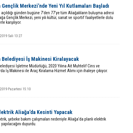
 Gençlik Merkezi’nde Yeni Yıl Kutlamaları Başladı
açıldığı günden bugüne 7’den 77’ye tüm Aliağalıların buluşma adresi
ağa Gençlik Merkezi, yeni yılı kültür, sanat ve sportif faaliyetlerle dolu
erle karşılıyor.
 2019 Salı 13:27
 Belediyesi İş Makinesi Kiralayacak
elediyesi İşletme Müdürlüğü, 2020 Yılına Ait Muhtelif Cins ve
rda İş Makinesi ile Araç Kiralama Hizmet Alımı için ihaleye çıkıyor.
 2019 Pazartesi 15:10
ektrik Aliağa’da Kesinti Yapacak
trik, şebeke bakım çalışmaları nedeniyle Aliağa’da planlı elektrik
i yapılacağını duyurdu.