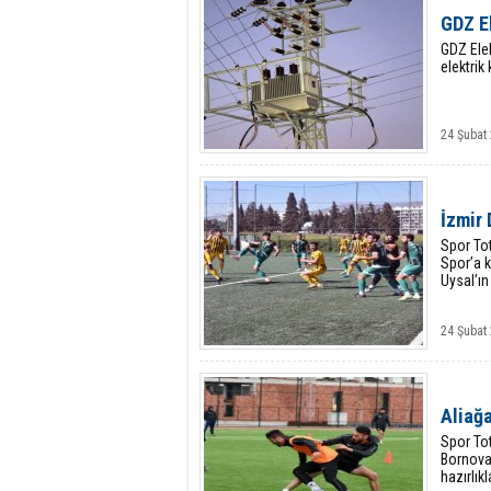
GDZ El
GDZ Elek
elektrik
24 Şubat 
İzmir 
Spor Tot
Spor’a 
Uysal’ın
24 Şubat 
Aliağ
Spor To
Bornova
hazırlık