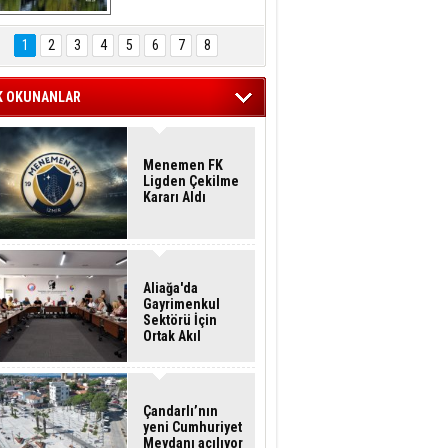
Hasan Eser'in 
Objektifinden
1
2
3
4
5
6
7
8
K OKUNANLAR
Menemen FK
Ligden Çekilme
Kararı Aldı
Aliağa'da
Gayrimenkul
Sektörü İçin
Ortak Akıl
Buluşması
Çandarlı’nın
yeni Cumhuriyet
Meydanı açılıyor