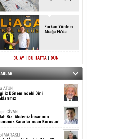
Furkan Yöntem
Aliağa Fk’da
BU AY
|
BU HAFTA
|
DÜN
ZARLAR
ta ATUN
giliz Dönemindeki Dini
klarımız
gin CİVAN
lah Bizi Akdeniz İnsanının
konomik Kararlarından Korusun!
ol MARAŞLI