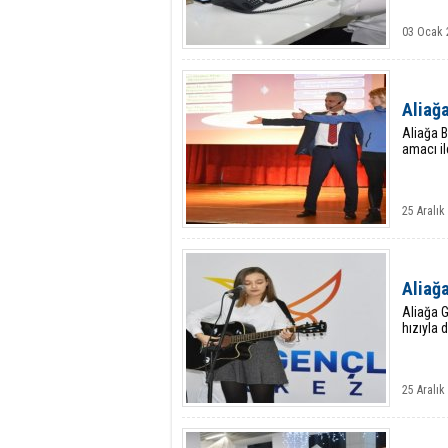
03 Ocak 
Aliağ
Aliağa B
amacı i
25 Aralı
Aliağ
Aliağa G
hızıyla 
25 Aralı