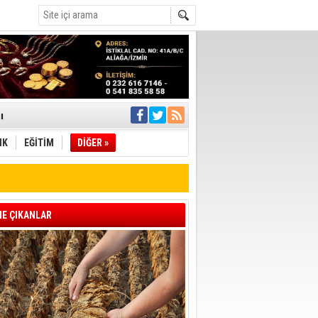
ı
IK
EĞİTİM
DİĞER »
pıldı
 Toplandı
A.Ş.’Ye İletti
Çağrısı
E ÇIKANLAR
 hızlı müdahale
'ye Geçti