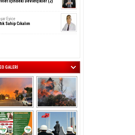
vlet İçindeki Devletçikler (2)
şar Eyice
tık Sahip Cıkalım
EO GALERİ
liağa ‘da  otluk 
Aliağa'nın Ciğerleri 
alanda çıkan 
Yandı
yangın evlere 
sıçramadan 
söndürüldü