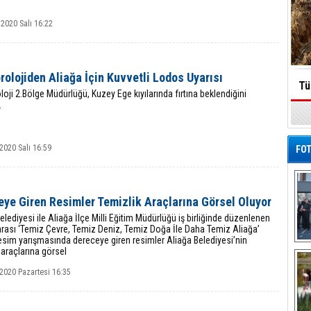
2020 Salı 16:22
olojiden Aliağa İçin Kuvvetli Lodos Uyarısı
Tü
oji 2.Bölge Müdürlüğü, Kuzey Ege kıyılarında fırtına beklendiğini
.
2020 Salı 16:59
FOT
ye Giren Resimler Temizlik Araçlarına Görsel Oluyor
elediyesi ile Aliağa İlçe Milli Eğitim Müdürlüğü iş birliğinde düzenlenen
arası ‘Temiz Çevre, Temiz Deniz, Temiz Doğa İle Daha Temiz Aliağa’
esim yarışmasında dereceye giren resimler Aliağa Belediyesi’nin
De
 araçlarına görsel
Al
2020 Pazartesi 16:35